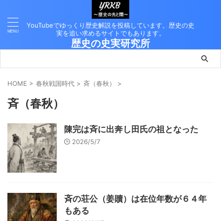
YouTubeでゆっくり歴史解説を投稿しています。歴史の史
実を追い求めるサイトでもあります。
歴史の史実研究所
HOME
>
春秋戦国時代
>
斉（春秋）
>
斉（春秋）
陳完は斉に出奔し田氏の祖となった
2026/5/7
斉の荘公（姜贖）は在位年数が６４年
もある