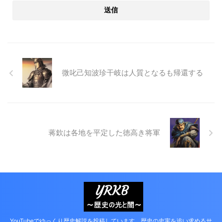
微叱己知波珍干岐は人質となるも帰還する
蒋欽は各地を平定した徳高き将軍
YouTubeでゆっくり歴史解説を投稿しています。歴史の史実を追い求めるサ