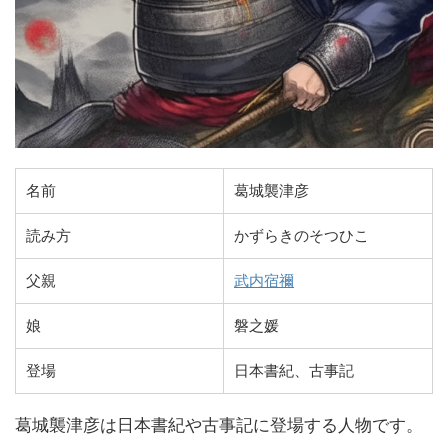
名前
葛城襲津彦
読み方
かずらきのそつひこ
父親
武内宿禰
娘
磐之媛
登場
日本書紀、古事記
葛城襲津彦は日本書紀や古事記に登場する人物です。