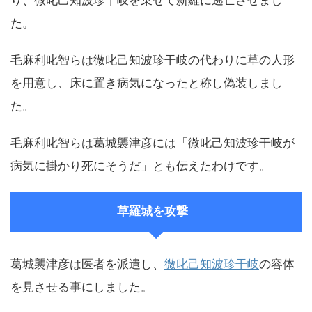
り、微叱己知波珍干岐を乗せて新羅に逃亡させまし
た。
毛麻利叱智らは微叱己知波珍干岐の代わりに草の人形
を用意し、床に置き病気になったと称し偽装しまし
た。
毛麻利叱智らは葛城襲津彦には「微叱己知波珍干岐が
病気に掛かり死にそうだ」とも伝えたわけです。
草羅城を攻撃
葛城襲津彦は医者を派遣し、
微叱己知波珍干岐
の容体
を見させる事にしました。