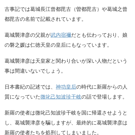
古事記では葛城長江曾都毘古（曽都毘古）や葛城之曾
都毘古の名前で記載されています。
葛城襲津彦の父親が
武内宿禰
だとも伝わっており、娘
の磐之媛は仁徳天皇の皇后にもなっています。
葛城襲津彦は天皇家と関わり合いが深い人物だという
事は間違いないでしょう。
日本書紀の記述では、
神功皇后
の時代に新羅からの人
質になっていた
微叱己知波珍干岐
の話で登場します。
新羅の使者は微叱己知波珍干岐を国に帰還させようと
し、葛城襲津彦を騙しますが、最終的に葛城襲津彦は
新羅の使者たちを処刑してしまいました。