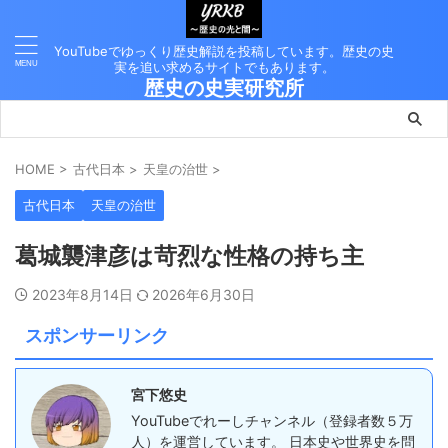
YouTubeでゆっくり歴史解説を投稿しています。歴史の史
実を追い求めるサイトでもあります。
歴史の史実研究所
HOME
>
古代日本
>
天皇の治世
>
古代日本
天皇の治世
葛城襲津彦は苛烈な性格の持ち主
2023年8月14日
2026年6月30日
スポンサーリンク
宮下悠史
YouTubeでれーしチャンネル（登録者数５万
人）を運営しています。 日本史や世界史を問