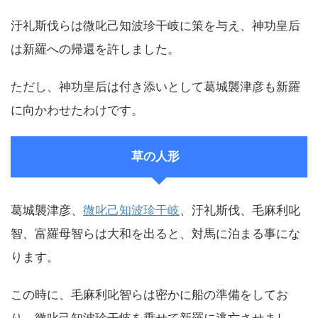
汙礼斯伐らは微叱己知波珍干岐に策を与え、神功皇后
は新羅への帰還を許しました。
ただし、神功皇后は付き添いとして葛城襲津彦も新羅
に向かわせたわけです。
草の人形
葛城襲津彦、
微叱己知波珍干岐
、汙礼斯伐、毛麻利叱
智、富羅母智らは大和を出ると、対馬に泊まる事にな
ります。
この時に、毛麻利叱智らは密かに船の準備をしてお