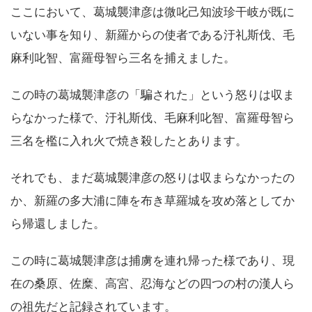
ここにおいて、葛城襲津彦は微叱己知波珍干岐が既に
いない事を知り、新羅からの使者である汙礼斯伐、毛
麻利叱智、富羅母智ら三名を捕えました。
この時の葛城襲津彦の「騙された」という怒りは収ま
らなかった様で、汙礼斯伐、毛麻利叱智、富羅母智ら
三名を檻に入れ火で焼き殺したとあります。
それでも、まだ葛城襲津彦の怒りは収まらなかったの
か、新羅の多大浦に陣を布き草羅城を攻め落としてか
ら帰還しました。
この時に葛城襲津彦は捕虜を連れ帰った様であり、現
在の桑原、佐糜、高宮、忍海などの四つの村の漢人ら
の祖先だと記録されています。