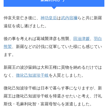
仲哀天皇亡き後に、
神功皇后
は
武内宿禰
らと共に新羅
遠征を成し遂げました。
後の事を考えれば葛城襲津彦も熊襲、
田油津媛
、
羽白
熊鷲
、新羅などの討伐に従軍していた様にも感じてい
ます。
新羅王の波沙寐錦は大和王権に貢物を納めるだけでは
なく、
微叱己知波珍干岐
を人質としました。
微叱己知波珍干岐は日本で暮らす事になりますが、新
羅王は微叱己知波珍干岐を帰還させたいと考え、汙礼
斯伐・毛麻利叱智・富羅母智らを派遣しました。