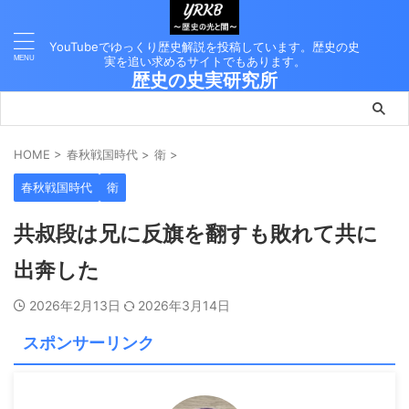
YouTubeでゆっくり歴史解説を投稿しています。歴史の史
実を追い求めるサイトでもあります。
歴史の史実研究所
HOME
>
春秋戦国時代
>
衛
>
春秋戦国時代
衛
共叔段は兄に反旗を翻すも敗れて共に
出奔した
2026年2月13日
2026年3月14日
スポンサーリンク