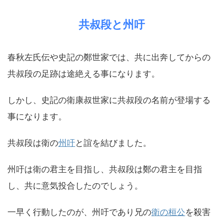
共叔段と州吁
春秋左氏伝や史記の鄭世家では、共に出奔してからの
共叔段の足跡は途絶える事になります。
しかし、史記の衛康叔世家に共叔段の名前が登場する
事になります。
共叔段は衛の
州吁
と誼を結びました。
州吁は衛の君主を目指し、共叔段は鄭の君主を目指
し、共に意気投合したのでしょう。
一早く行動したのが、州吁であり兄の
衛の桓公
を殺害