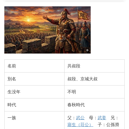
名前
共叔段
別名
叔段、京城大叔
生没年
不明
時代
春秋時代
一族
父：
武公
母：
武姜
兄：
寤生（荘公）
子：公孫滑