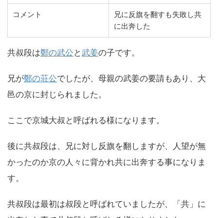
コメント
兄に反旗を翻すも失敗し共
に出奔した
共叔段は
鄭の武公
と
武姜
の子です。
兄が
鄭の荘公
でしたが、母親の武姜の要請もあり、大
邑の京に封じられました。
ここで京城大叔と呼ばれる様になります。
後に共叔段は、兄に対し反旗を翻しますが、人望が無
かったのか京の人々に背かれ共に出奔する事になりま
す。
共叔段は最初は叔段と呼ばれていましたが、「共」に