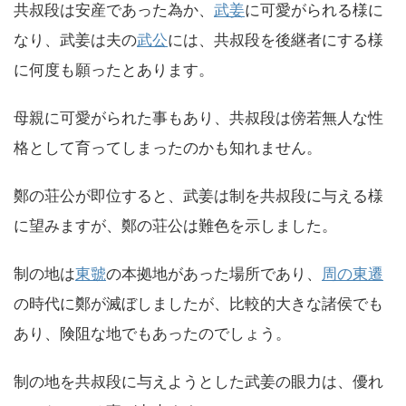
共叔段は安産であった為か、
武姜
に可愛がられる様に
なり、武姜は夫の
武公
には、共叔段を後継者にする様
に何度も願ったとあります。
母親に可愛がられた事もあり、共叔段は傍若無人な性
格として育ってしまったのかも知れません。
鄭の荘公が即位すると、武姜は制を共叔段に与える様
に望みますが、鄭の荘公は難色を示しました。
制の地は
東虢
の本拠地があった場所であり、
周の東遷
の時代に鄭が滅ぼしましたが、比較的大きな諸侯でも
あり、険阻な地でもあったのでしょう。
制の地を共叔段に与えようとした武姜の眼力は、優れ