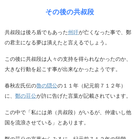
その後の共叔段
共叔段は後ろ盾でもあった
州吁
が亡くなった事で、鄭
の君主になる夢は潰えたと言えるでしょう。
この後に共叔段は人々の支持を得られなかったのか、
大きな行動を起こす事が出来なかったようです。
春秋左氏伝の
魯の隠公
の１１年（紀元前７１２年）
に、
鄭の荘公
が許に告げた言葉が記載されています。
この中で「私には弟（共叔段）がいるが、仲違いし他
国を流浪させている」とあります。