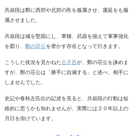
共叔段は鄭に西郊や北郊の邑を服属させ、廩延をも服
属させました。
共叔段は城を堅固にし、軍糧、武器を揃えて軍事強化
を図り、
鄭の荘公
を脅かす存在となって行きます。
こうした状況を見かねた
公子呂
が、鄭の荘公を諫めま
すが、鄭の荘公は「勝手に自滅する」と述べ、相手に
しませんでした。
史記や春秋左氏伝の記述を見ると、共叔段の行動は短
絡的に思うかも知れませんが、実際には２０年以上の
月日を掛けています。