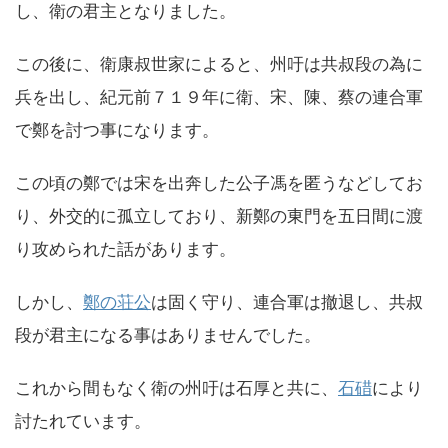
し、衛の君主となりました。
この後に、衛康叔世家によると、州吁は共叔段の為に
兵を出し、紀元前７１９年に衛、宋、陳、蔡の連合軍
で鄭を討つ事になります。
この頃の鄭では宋を出奔した公子馮を匿うなどしてお
り、外交的に孤立しており、新鄭の東門を五日間に渡
り攻められた話があります。
しかし、
鄭の荘公
は固く守り、連合軍は撤退し、共叔
段が君主になる事はありませんでした。
これから間もなく衛の州吁は石厚と共に、
石碏
により
討たれています。