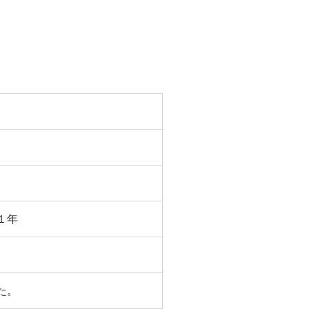
１年
た。