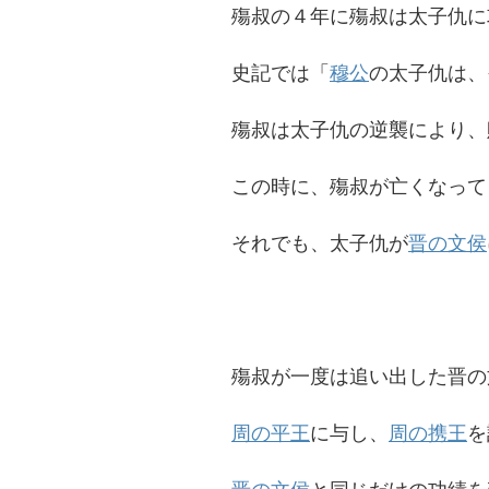
殤叔の４年に殤叔は太子仇に
史記では「
穆公
の太子仇は、
殤叔は太子仇の逆襲により、
この時に、殤叔が亡くなって
それでも、太子仇が
晋の文侯
殤叔が一度は追い出した晋の
周の平王
に与し、
周の携王
を