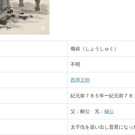
殤叔（しょうしゅく）
不明
西周王朝
紀元前７８５年ー紀元前７８
父：献公 兄：
穆公
太子仇を追い出し晋君になっ