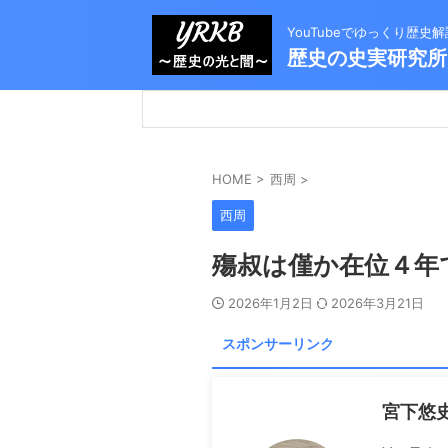
YouTubeでゆっくり歴
歴史の史実研究所
HOME
>
西周
>
西周
殤叔は僅か在位４年
2026年1月2日
2026年3月21日
スポンサーリンク
宮下悠