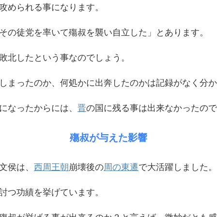
攻められる事になります。
その徒党を率いて殤叔を襲い自立した」とあります。
敗北したという事なのでしょう。
しまったのか、何処かに出奔したのかは記録がなく分か
になったからには、
晋
の国に残る事は出来なかったので
殤叔が与えた影響
文侯は、
西周王朝
崩壊後の
周の東遷
で大活躍しました。
討つ功績を挙げています。