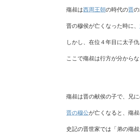
殤叔は
西周王朝
の時代の
晋
の
晋の穆侯が亡くなった時に、
しかし、在位４年目に太子仇
ここで殤叔は行方が分からな
殤叔は晋の献侯の子で、兄に
晋の穆公
が亡くなると、殤叔
史記の晋世家では「弟の殤叔