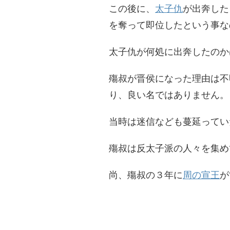
この後に、
太子仇
が出奔した
を奪って即位したという事な
太子仇が何処に出奔したのか
殤叔が晋侯になった理由は不
り、良い名ではありません。
当時は迷信なども蔓延ってい
殤叔は反太子派の人々を集め
尚、殤叔の３年に
周の宣王
が