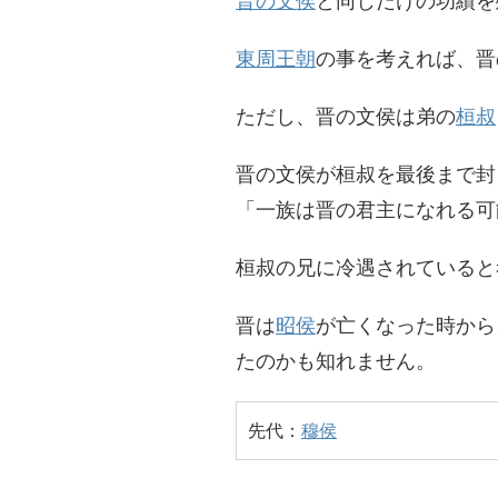
晋の文侯
と同じだけの功績を
東周王朝
の事を考えれば、晋
ただし、晋の文侯は弟の
桓叔
晋の文侯が桓叔を最後まで封
「一族は晋の君主になれる可
桓叔の兄に冷遇されていると
晋は
昭侯
が亡くなった時から
たのかも知れません。
先代：
穆侯