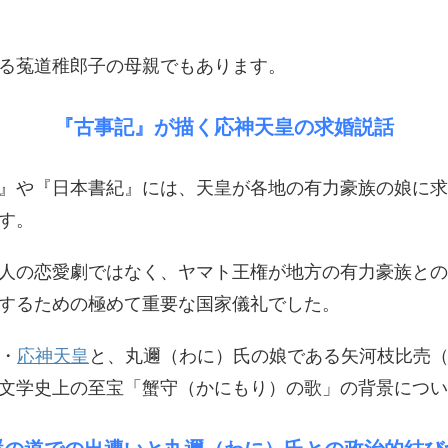
る菟道稚郎子の母親でもあります。
『古事記』が描く応神天皇の求婚説話
記』や『日本書紀』には、天皇が各地の有力豪族の娘に
す。
人の恋愛劇ではなく、ヤマト王権が地方の有力豪族との
するための極めて重要な国家儀礼でした。
代・
応神天皇
と、丸邇（わに）氏の娘である矢河枝比売
文学史上の至宝「蟹守（かにもり）の歌」の背景につい