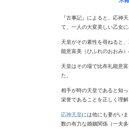
木
​『古事記』によると、応神
て、一人の大変美しい乙女に
天皇がその素性を尋ねると、
能意富美（ひふれのおおみ）
​天皇はその場で比布礼能意
た。
相手が時の天皇であると知っ
栄誉であることを正しく理解
応神天皇
には他にも妻がいま
数の有力な婚姻関係（一夫多