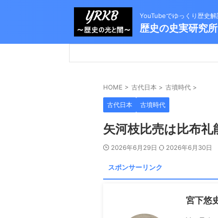
YouTubeでゆっくり歴
歴史の史実研究所
HOME
>
古代日本
>
古墳時代
>
古代日本
古墳時代
矢河枝比売は比布礼
2026年6月29日
2026年6月30日
スポンサーリンク
宮下悠