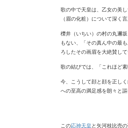
歌の中で天皇は、乙女の美し
（眉の化粧）について深く言
櫟井（いちい）の村の丸邇坂
もない、「その真ん中の最も
ろしたその画眉を大絶賛して
​歌の結びでは、「これほど
今、こうして顔と顔を正しく
への至高の満足感を朗々と謳
​この
応神天皇
と矢河枝比売の