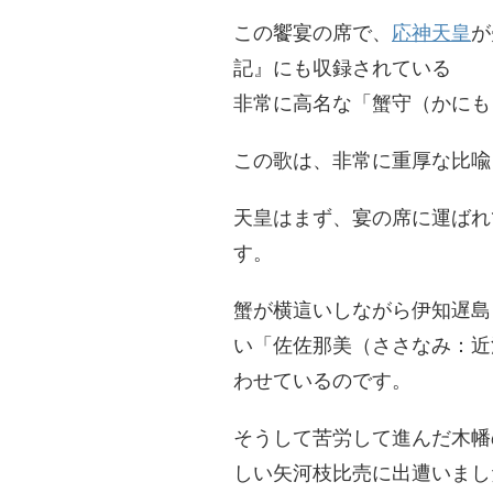
​この饗宴の席で、
応神天皇
が
記』にも収録されている
非常に高名な「蟹守（かにも
​この歌は、非常に重厚な比
天皇はまず、宴の席に運ばれ
す。
蟹が横這いしながら伊知遅島
い「佐佐那美（ささなみ：近
わせているのです。
​そうして苦労して進んだ木
しい矢河枝比売に出遭いまし