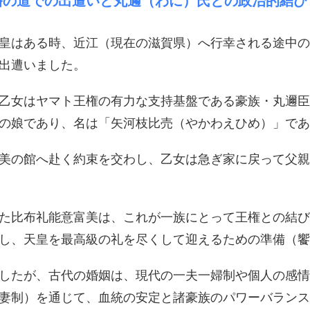
幡の道での出遭いと丸邇（わに）氏との政治的結び
天皇はある時、近江（現在の滋賀県）へ行幸される途中
出遭いました。
乙女はヤマト王権の有力な支持基盤である豪族・丸邇臣
の娘であり、名は「矢河枝比売（やかわえひめ）」であ
富美の館へ赴く約束を交わし、乙女は急ぎ家に戻って父
た比布礼能意富美は、これが一族にとって王権との結び
し、天皇を最高級の礼を尽くして迎えるための準備（饗
したが、​古代の婚姻は、現代の一夫一婦制や個人の感
妻制）を通じて、血統の安定と諸豪族のパワーバランス