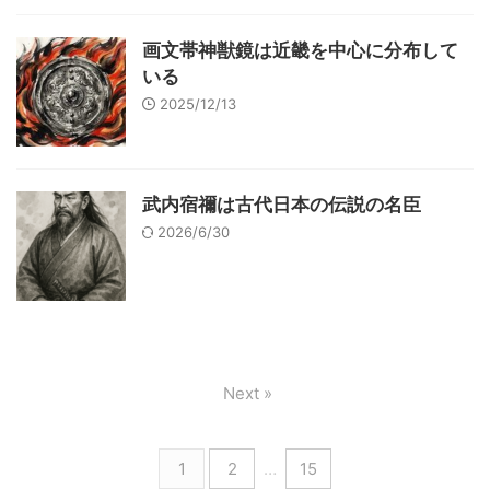
画文帯神獣鏡は近畿を中心に分布して
いる
2025/12/13
武内宿禰は古代日本の伝説の名臣
2026/6/30
Next »
1
2
…
15