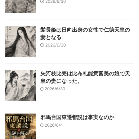
2026/6/30
髪長姫は日向出身の女性で仁徳天皇の
妻となる
2026/6/30
矢河枝比売は比布礼能意富美の娘で天
皇の妻になった。
2026/6/30
邪馬台国東遷都説は事実なのか
2026/8/4