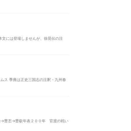
本文には登場しませんが、徐晃伝の注
ムス 季雍は正史三国志の注釈・九州春
操→曹丕→曹叡年表２００年 官渡の戦い