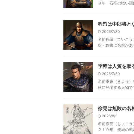
８年 石亭の戦い画像
程昂は中郎将と
2026/7/30
名前程昂（ていこう
釈・魏書に名前があり
季雍は人質を取
2026/7/30
名前季雍（きよう）
秋に登場する人物です
徐晃は無敗の名
2026/8/2
名前徐晃（じょこう
２１９年 樊城の戦い