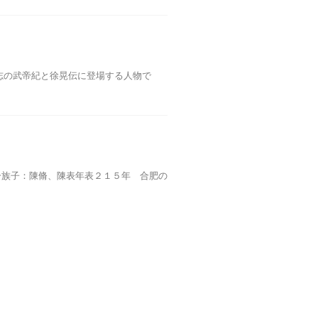
志の武帝紀と徐晃伝に登場する人物で
一族子：陳脩、陳表年表２１５年 合肥の