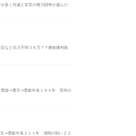
帝が多く外戚と宦官の権力闘争が盛んだ
張宝など兵力不明３６万？？勝敗勝利敗
君曹操→曹丕→曹叡年表１９４年 兗州の
曹丕→曹叡年表２１１年 潼関の戦い２２