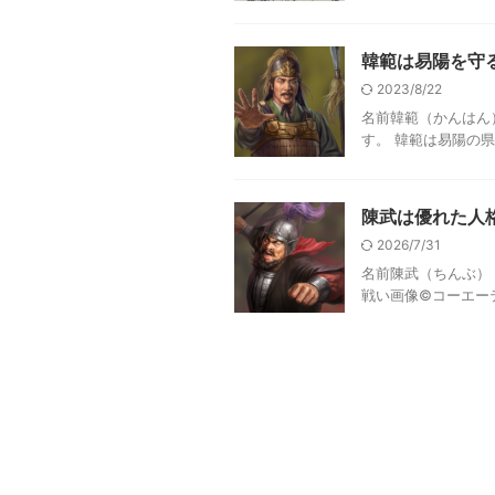
韓範は易陽を守
2023/8/22
名前韓範（かんはん
す。 韓範は易陽の県
陳武は優れた人
2026/7/31
名前陳武（ちんぶ）
戦い画像©コーエーテ