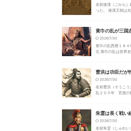
名前後漢（ごかん）
った。 後漢王朝は光
黄巾の乱が三国
2026/7/30
黄巾の乱西暦１８４
北 黄巾の乱は世界史
曹洪は功臣だが
2026/7/30
名前曹洪（そうこう
乱２００年 官渡の戦
朱霊は長く戦い
2026/7/30
名前朱霊（しゅれい