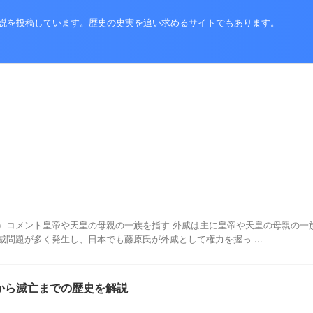
史解説を投稿しています。歴史の史実を追い求めるサイトでもあります。
）コメント皇帝や天皇の母親の一族を指す 外戚は主に皇帝や天皇の母親の一
戚問題が多く発生し、日本でも藤原氏が外戚として権力を握っ ...
から滅亡までの歴史を解説