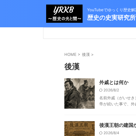
YouTubeでゆっくり歴
歴史の史実研究所
HOME
>
後漢
>
後漢
外戚とは何か
2026/8/2
名前外戚（がいせき
帝が続いた事で、外
後漢王朝の建国
2026/8/4