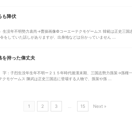
るも降伏
）生没年不明勢力袁尚→曹操画像©コーエーテクモゲームス 韓範は正史三国
令をしていた話しがありますが、出身地などは分かっていません ...
格を持った偉丈夫
 字：子烈生没年生年不明ー２１５年時代後漢末期、三国志勢力孫策→孫権
クモゲームス 陳武は正史三国志に登場する人物で、孫策や孫 ...
1
2
3
…
15
Next »