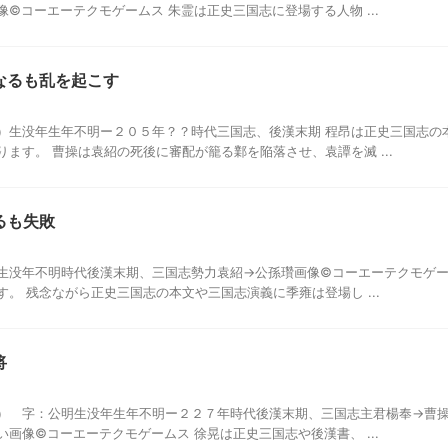
©コーエーテクモゲームス 朱霊は正史三国志に登場する人物 ...
なるも乱を起こす
）生没年生年不明ー２０５年？？時代三国志、後漢末期 程昂は正史三国志の
ます。 曹操は袁紹の死後に審配が籠る鄴を陥落させ、袁譚を滅 ...
るも失敗
生没年不明時代後漢末期、三国志勢力袁紹→公孫瓚画像©コーエーテクモゲー
。 残念ながら正史三国志の本文や三国志演義に季雍は登場し ...
将
） 字：公明生没年生年不明ー２２７年時代後漢末期、三国志主君楊奉→曹
画像©コーエーテクモゲームス 徐晃は正史三国志や後漢書、 ...