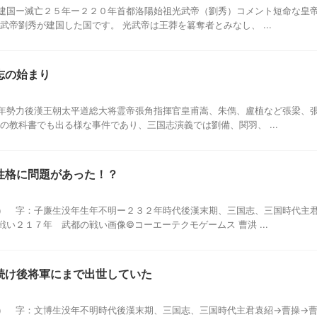
建国ー滅亡２５年ー２２０年首都洛陽始祖光武帝（劉秀）コメント短命な皇
武帝劉秀が建国した国です。 光武帝は王莽を簒奪者とみなし、 ...
志の始まり
年勢力後漢王朝太平道総大将霊帝張角指揮官皇甫嵩、朱儁、盧植など張梁、
の教科書でも出る様な事件であり、三国志演義では劉備、関羽、 ...
性格に問題があった！？
） 字：子廉生没年生年不明ー２３２年時代後漢末期、三国志、三国時代主
い２１７年 武都の戦い画像©コーエーテクモゲームス 曹洪 ...
続け後将軍にまで出世していた
） 字：文博生没年不明時代後漢末期、三国志、三国時代主君袁紹→曹操→