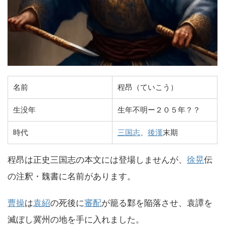
名前
程昂（ていこう）
生没年
生年不明ー２０５年？？
時代
三国志
、
後漢
末期
程昂は正史三国志の本文には登場しませんが、
徐晃
伝
の注釈・魏書に名前があります。
曹操
は
袁紹
の死後に
審配
が籠る鄴を陥落させ、袁譚を
滅ぼし冀州の地を手に入れました。