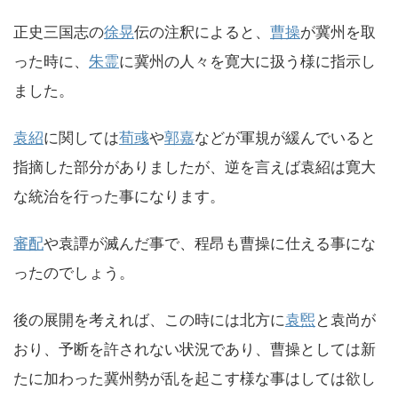
正史三国志の
徐晃
伝の注釈によると、
曹操
が冀州を取
った時に、
朱霊
に冀州の人々を寛大に扱う様に指示し
ました。
袁紹
に関しては
荀彧
や
郭嘉
などが軍規が緩んでいると
指摘した部分がありましたが、逆を言えば袁紹は寛大
な統治を行った事になります。
審配
や袁譚が滅んだ事で、程昂も曹操に仕える事にな
ったのでしょう。
後の展開を考えれば、この時には北方に
袁煕
と袁尚が
おり、予断を許されない状況であり、曹操としては新
たに加わった冀州勢が乱を起こす様な事はしては欲し