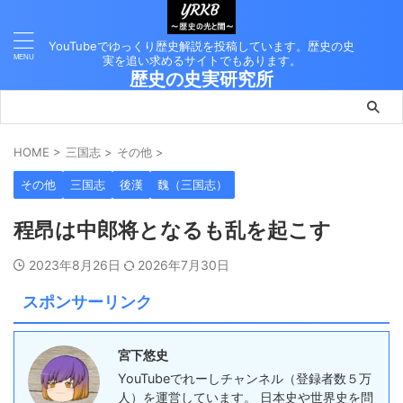
YouTubeでゆっくり歴史解説を投稿しています。歴史の史
実を追い求めるサイトでもあります。
歴史の史実研究所
HOME
>
三国志
>
その他
>
その他
三国志
後漢
魏（三国志）
程昂は中郎将となるも乱を起こす
2023年8月26日
2026年7月30日
スポンサーリンク
宮下悠史
YouTubeでれーしチャンネル（登録者数５万
人）を運営しています。 日本史や世界史を問