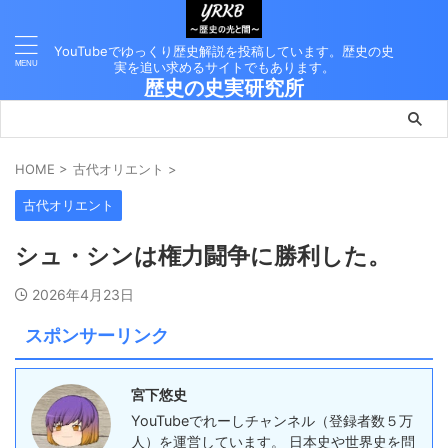
YouTubeでゆっくり歴史解説を投稿しています。歴史の史
実を追い求めるサイトでもあります。
歴史の史実研究所
HOME
>
古代オリエント
>
古代オリエント
シュ・シンは権力闘争に勝利した。
2026年4月23日
スポンサーリンク
宮下悠史
YouTubeでれーしチャンネル（登録者数５万
人）を運営しています。 日本史や世界史を問