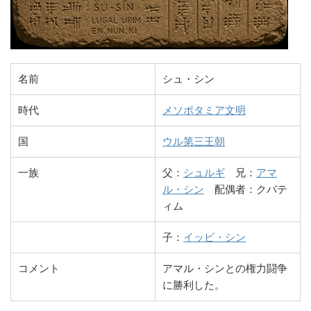
名前
シュ・シン
時代
メソポタミア文明
国
ウル第三王朝
一族
父：
シュルギ
兄：
アマ
ル・シン
配偶者：クバテ
ィム
子：
イッビ・シン
コメント
アマル・シンとの権力闘争
に勝利した。