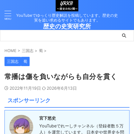
YouTubeでゆっくり歴史解説を投稿しています。歴史の史
実を追い求めるサイトでもあります。
歴史の史実研究所
HOME
>
三国志
>
蜀
>
三国志
蜀
常播は傷を負いながらも自分を貫く
2022年11月19日
2026年6月13日
スポンサーリンク
宮下悠史
YouTubeでれーしチャンネル（登録者数５万
人）を運営しています。 日本史や世界史を問