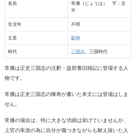
名前
常播（じょうは） 字：文
平
生没年
不明
主君
劉禅
時代
三国志
、三国時代
常播は正史三国志の注釈・益部耆旧雑記に登場する人
物です。
常播は正史三国志の陳寿が書いた本文には登場はしま
せん。
常播の場合は、特に大きな功績は挙げていませんが、
上官の朱游の為に自分が傷つきながらも耐え抜いた人