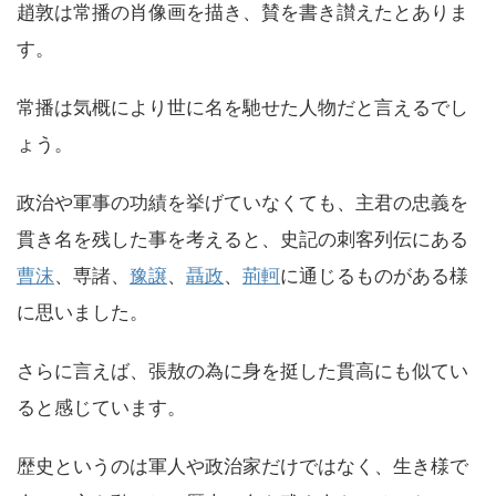
趙敦は常播の肖像画を描き、賛を書き讃えたとありま
す。
常播は気概により世に名を馳せた人物だと言えるでし
ょう。
政治や軍事の功績を挙げていなくても、主君の忠義を
貫き名を残した事を考えると、史記の刺客列伝にある
曹沫
、専諸、
豫譲
、
聶政
、
荊軻
に通じるものがある様
に思いました。
さらに言えば、張敖の為に身を挺した貫高にも似てい
ると感じています。
歴史というのは軍人や政治家だけではなく、生き様で