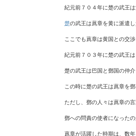
紀元前７０４年に楚の武王は
楚
の武王は蔿章を黄に派遣し
ここでも蔿章は黄国との交渉
紀元前７０３年に楚の武王は
楚の武王は巴国と鄧国の仲介
この時に楚の武王は蔿章を鄧
ただし、鄧の人々は蔿章の言
鄧への問責の使者になったの
蔿章が活躍した時期は、数年