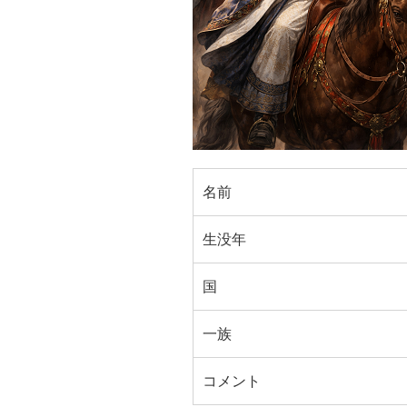
名前
生没年
国
一族
コメント