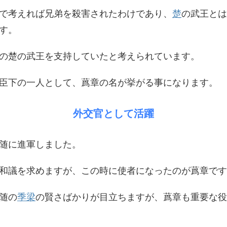
で考えれば兄弟を殺害されたわけであり、
楚
の武王とは
す。
の楚の武王を支持していたと考えられています。
臣下の一人として、蔿章の名が挙がる事になります。
外交官として活躍
随に進軍しました。
和議を求めますが、この時に使者になったのが蔿章です
随の
季梁
の賢さばかりが目立ちますが、蔿章も重要な役