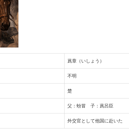
蔿章（いしょう）
不明
楚
父：蚡冒 子：蔿呂臣
外交官として他国に赴いた