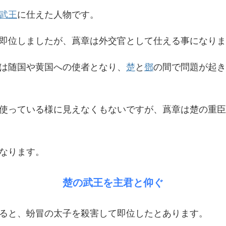
武王
に仕えた人物です。
即位しましたが、蔿章は外交官として仕える事になりま
は随国や黄国への使者となり、
楚
と
鄧
の間で問題が起き
使っている様に見えなくもないですが、蔿章は楚の重臣
なります。
楚の武王を主君と仰ぐ
ると、蚡冒の太子を殺害して即位したとあります。