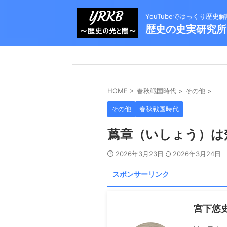
YouTubeでゆっくり歴
歴史の史実研究所
HOME
>
春秋戦国時代
>
その他
>
その他
春秋戦国時代
蔿章（いしょう）は
2026年3月23日
2026年3月24日
スポンサーリンク
宮下悠