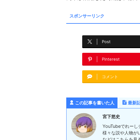
スポンサーリンク
Post
Pinterest
コメント
この記事を書いた人
最新
宮下悠史
YouTubeでれ
様々な説や人物が
などはこちらを見