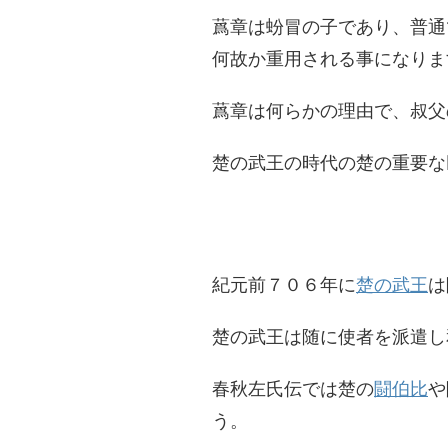
蔿章は蚡冒の子であり、普通
何故か重用される事になりま
蔿章は何らかの理由で、叔父
楚の武王の時代の楚の重要な
紀元前７０６年に
楚の武王
は
楚の武王は随に使者を派遣し
春秋左氏伝では楚の
闘伯比
や
う。