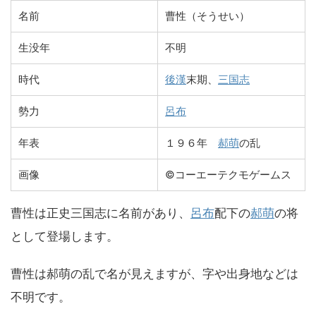
名前
曹性（そうせい）
生没年
不明
時代
後漢
末期、
三国志
勢力
呂布
年表
１９６年
郝萌
の乱
画像
©コーエーテクモゲームス
曹性は正史三国志に名前があり、
呂布
配下の
郝萌
の将
として登場します。
曹性は郝萌の乱で名が見えますが、字や出身地などは
不明です。