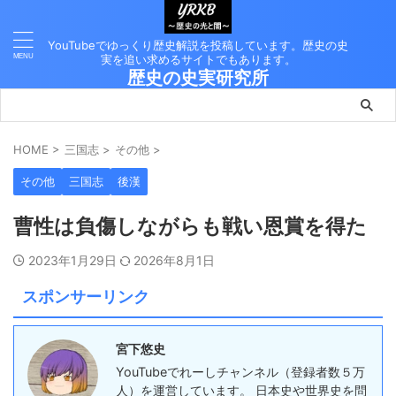
YouTubeでゆっくり歴史解説を投稿しています。歴史の史
実を追い求めるサイトでもあります。
歴史の史実研究所
HOME
>
三国志
>
その他
>
その他
三国志
後漢
曹性は負傷しながらも戦い恩賞を得た
2023年1月29日
2026年8月1日
スポンサーリンク
宮下悠史
YouTubeでれーしチャンネル（登録者数５万
人）を運営しています。 日本史や世界史を問