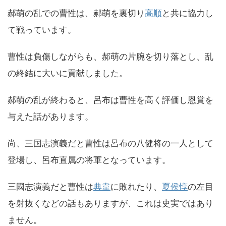
郝萌の乱での曹性は、郝萌を裏切り
高順
と共に協力し
て戦っています。
曹性は負傷しながらも、郝萌の片腕を切り落とし、乱
の終結に大いに貢献しました。
郝萌の乱が終わると、呂布は曹性を高く評価し恩賞を
与えた話があります。
尚、三国志演義だと曹性は呂布の八健将の一人として
登場し、呂布直属の将軍となっています。
三國志演義だと曹性は
典韋
に敗れたり、
夏侯惇
の左目
を射抜くなどの話もありますが、これは史実ではあり
ません。