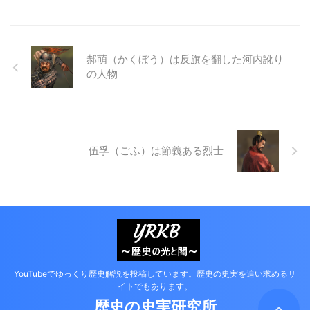
郝萌（かくぼう）は反旗を翻した河内訛り
の人物
伍孚（ごふ）は節義ある烈士
YouTubeでゆっくり歴史解説を投稿しています。歴史の史実を追い求めるサ
イトでもあります。
歴史の史実研究所