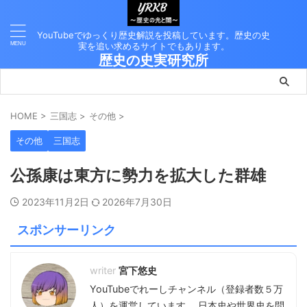
YouTubeでゆっくり歴史解説を投稿しています。歴史の史
実を追い求めるサイトでもあります。
歴史の史実研究所
HOME
>
三国志
>
その他
>
その他
三国志
公孫康は東方に勢力を拡大した群雄
2023年11月2日
2026年7月30日
スポンサーリンク
宮下悠史
YouTubeでれーしチャンネル（登録者数５万
人）を運営しています。 日本史や世界史を問