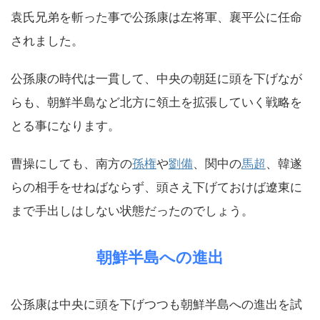
袁氏兄弟を斬った事で公孫康は左将軍、襄平公に任命
されました。
公孫康の時代は一貫して、中央の朝廷に頭を下げなが
らも、朝鮮半島など北方に領土を拡張していく戦略を
とる事になります。
曹操にしても、南方の
孫権
や
劉備
、関中の
馬超
、韓遂
らの相手をせねばならず、頭さえ下げておけば遼東に
まで手出しはしない状態だったのでしょう。
朝鮮半島への進出
公孫康は中央に頭を下げつつも朝鮮半島への進出を試