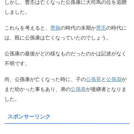
しかし、曹丕は亡くなった公孫康に大司馬の位を追贈
しました。
これらを考えると、
曹操
の時代の末期か
曹丕
の時代に
は、既に公孫康は亡くなっていたのでしょう。
公孫康の最後がどの様なものだったのかは記述がなく
不明です。
尚、公孫康が亡くなった時に、子の
公孫晃
と
公孫淵
が
まだ幼かった事もあり、弟の
公孫恭
が後継者となりま
した。
スポンサーリンク