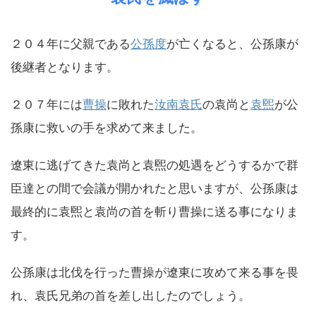
２０４年に父親である
公孫度
が亡くなると、公孫康が
後継者となります。
２０７年には
曹操
に敗れた
汝南袁氏
の袁尚と
袁煕
が公
孫康に救いの手を求めて来ました。
遼東に逃げてきた袁尚と袁煕の処遇をどうするかで群
臣達との間で会議が開かれたと思いますが、公孫康は
最終的に袁煕と袁尚の首を斬り曹操に送る事になりま
す。
公孫康は北伐を行った曹操が遼東に攻めて来る事を畏
れ、袁氏兄弟の首を差し出したのでしょう。