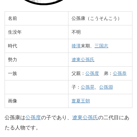
名前
公孫康（こうそんこう）
生没年
不明
時代
後漢
末期、
三国志
勢力
遼東公孫氏
一族
父親：
公孫度
弟：
公孫恭
子：
公孫晃
、
公孫淵
画像
亶夏王朝
公孫康は
公孫度
の子であり、
遼東公孫氏
の二代目にあ
たる人物です。