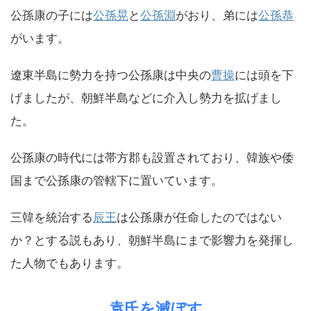
公孫康の子には
公孫晃
と
公孫淵
がおり、弟には
公孫恭
がいます。
遼東半島に勢力を持つ公孫康は中央の
曹操
には頭を下
げましたが、朝鮮半島などに介入し勢力を拡げまし
た。
公孫康の時代には帯方郡も設置されており、韓族や倭
国まで公孫康の管轄下に置いています。
三韓を統治する
辰王
は公孫康が任命したのではない
か？とする説もあり、朝鮮半島にまで影響力を発揮し
た人物でもあります。
袁氏を滅ぼす