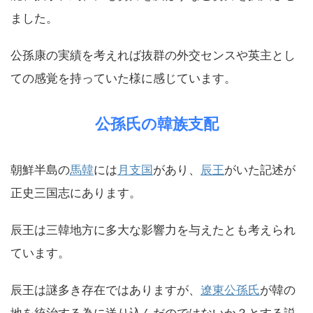
ました。
公孫康の実績を考えれば抜群の外交センスや英主とし
ての感覚を持っていた様に感じています。
公孫氏の韓族支配
朝鮮半島の
馬韓
には
月支国
があり、
辰王
がいた記述が
正史三国志にあります。
辰王は三韓地方に多大な影響力を与えたとも考えられ
ています。
辰王は謎多き存在ではありますが、
遼東公孫氏
が韓の