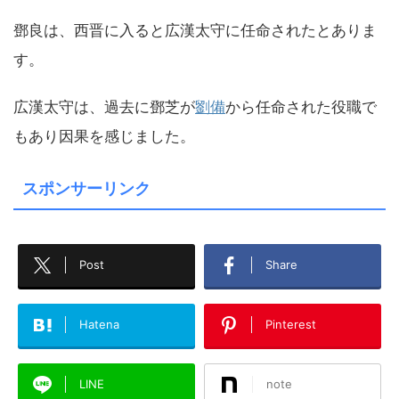
鄧良は、西晋に入ると広漢太守に任命されたとありま
す。
広漢太守は、過去に鄧芝が
劉備
から任命された役職で
もあり因果を感じました。
スポンサーリンク
Post
Share
Hatena
Pinterest
LINE
note