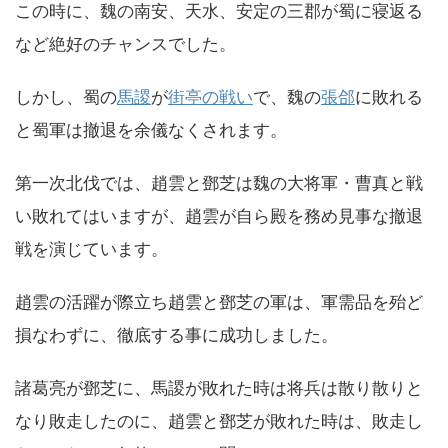
この時に、魏の南安、天水、安定の三郡が蜀に寝返る
など絶好のチャンスでした。
しかし、蜀の
馬謖
が
街亭の戦い
で、魏の
張郃
に敗れる
と蜀軍は撤退を余儀なくされます。
第一次北伐では、趙雲と鄧芝は魏の大将軍・曹真と戦
い敗れてはいますが、趙雲が自ら殿を務め見事な撤退
戦を演じています。
趙雲の活躍が際立ち趙雲と鄧芝の軍は、軍需品を殆ど
損なわずに、徹底する事に成功しました。
諸葛亮が鄧芝に、馬謖が敗れた時は将兵は散り散りと
なり敗走したのに、趙雲と鄧芝が敗れた時は、敗走し