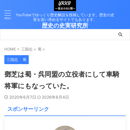
YouTubeでゆっくり歴史解説を投稿しています。歴史の史
実を追い求めるサイトでもあります。
歴史の史実研究所
HOME
>
三国志
>
蜀
>
三国志
蜀
鄧芝は蜀・呉同盟の立役者にして車騎
将軍にもなっていた。
2020年6月7日
2026年8月4日
スポンサーリンク