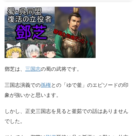
鄧芝は、
三国志
の蜀の武将です。
三国志演義での
孫権
との「ゆで釜」のエピソードの印
象が強いかと思います。
しかし、正史三国志を見ると釜茹での話はありません
でした。