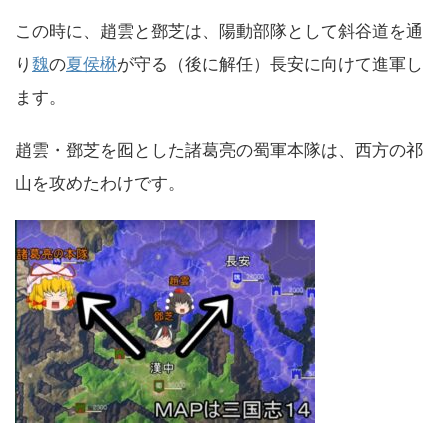
この時に、趙雲と鄧芝は、陽動部隊として斜谷道を通
り
魏
の
夏侯楙
が守る（後に解任）長安に向けて進軍し
ます。
趙雲・鄧芝を囮とした諸葛亮の蜀軍本隊は、西方の祁
山を攻めたわけです。