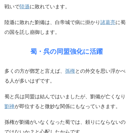
戦いで
陸遜
に敗れています。
陸遜に敗れた劉備は、白帝城で病に掛かり
諸葛亮
に蜀
の国を託し崩御します。
蜀・呉の同盟強化に活躍
多くの方が鄧芝と言えば、
孫権
との外交を思い浮かべ
る人が多いはずです。
蜀と呉は同盟は結んではいましたが、劉備が亡くなり
劉禅
が即位すると微妙な関係にもなっていきます。
孫権が劉備がいなくなった蜀では、頼りにならないの
ではないか？と心配したからです。