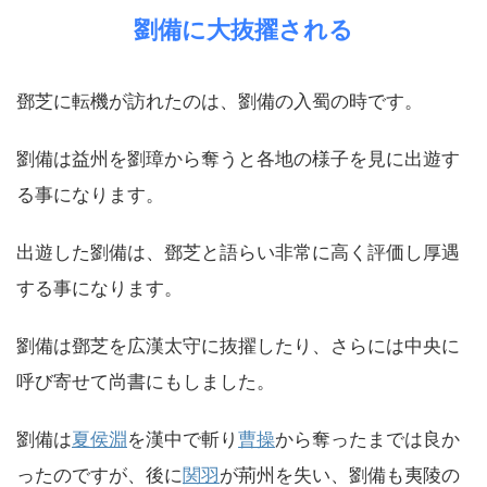
劉備に大抜擢される
鄧芝に転機が訪れたのは、劉備の入蜀の時です。
劉備は益州を劉璋から奪うと各地の様子を見に出遊す
る事になります。
出遊した劉備は、鄧芝と語らい非常に高く評価し厚遇
する事になります。
劉備は鄧芝を広漢太守に抜擢したり、さらには中央に
呼び寄せて尚書にもしました。
劉備は
夏侯淵
を漢中で斬り
曹操
から奪ったまでは良か
ったのですが、後に
関羽
が荊州を失い、劉備も夷陵の