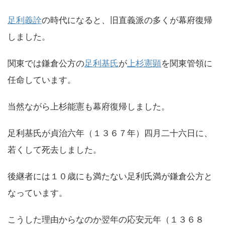
足利義詮
の時代になると、旧直義派の多くが幕府復帰
しました。
関東では鎌倉公方の
足利基氏
が
上杉憲顕
を関東管領に
任命しています。
当然ながら上杉能憲も幕府復帰しました。
足利基氏が貞治六年（１３６７年）四月二十六日に、
若くして死去しました。
後継者には１０歳にも満たない足利氏満が鎌倉公方と
なっています。
こうした理由からなのか翌年の応安元年（１３６８