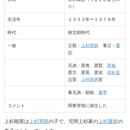
り）
生没年
１３３３年ー１３７８年
時代
南北朝時代
一族
父親：
上杉憲顕
養父：
重
能
兄弟：憲将、憲賢、
憲春
、
憲方、憲英、憲栄、
岩松直
国
室、
上杉朝房
室
養兄弟：顕能、
重季
コメント
関東管領に就任した
上杉能憲は
上杉憲顕
の子で、宅間上杉家の
上杉重能
の