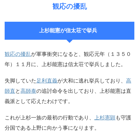
観応の擾乱
上杉能憲が信太荘で挙兵
観応の擾乱
が軍事衝突になると、観応元年（１３５０
年）１１月に、上杉能憲は信太荘で挙兵しました。
失脚していた
足利直義
が大和に逃れ挙兵しており、
高
師直
と
高師泰
の追討命令を出しており、上杉能憲は直
義派として応えたわけです。
これが上杉一族の最初の行動であり、
上杉憲顕
も守護
分国である上野に向かう事になります。