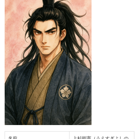
名前
上杉能憲（うえすぎよしの