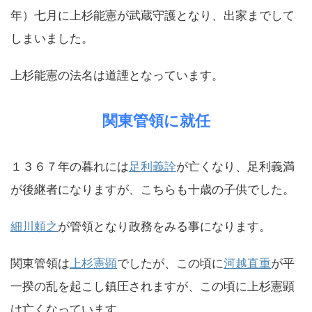
年）七月に上杉能憲が武蔵守護となり、出家までして
しまいました。
上杉能憲の法名は道諲となっています。
関東管領に就任
１３６７年の暮れには
足利義詮
が亡くなり、足利義満
が後継者になりますが、こちらも十歳の子供でした。
細川頼之
が管領となり政務をみる事になります。
関東管領は
上杉憲顕
でしたが、この頃に
河越直重
が平
一揆の乱を起こし鎮圧されますが、この頃に上杉憲顕
は亡くなっています。