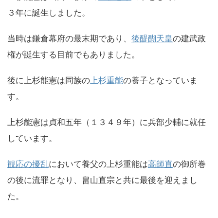
３年に誕生しました。
当時は鎌倉幕府の最末期であり、
後醍醐天皇
の建武政
権が誕生する目前でもありました。
後に上杉能憲は同族の
上杉重能
の養子となっていま
す。
上杉能憲は貞和五年（１３４９年）に兵部少輔に就任
しています。
観応の擾乱
において養父の上杉重能は
高師直
の御所巻
の後に流罪となり、畠山直宗と共に最後を迎えまし
た。