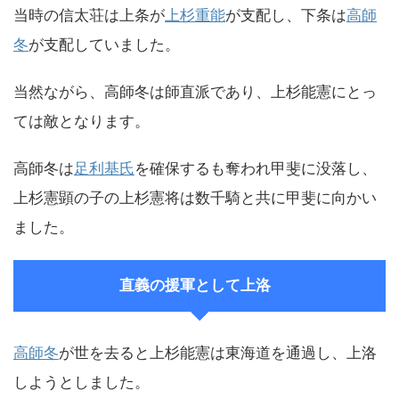
当時の信太荘は上条が
上杉重能
が支配し、下条は
高師
冬
が支配していました。
当然ながら、高師冬は師直派であり、上杉能憲にとっ
ては敵となります。
高師冬は
足利基氏
を確保するも奪われ甲斐に没落し、
上杉憲顕の子の上杉憲将は数千騎と共に甲斐に向かい
ました。
直義の援軍として上洛
高師冬
が世を去ると上杉能憲は東海道を通過し、上洛
しようとしました。