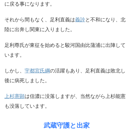
に戻る事になります。
それから間もなく、足利直義は
義詮
と不和になり、北
陸に出奔し関東に入りました。
足利尊氏が東征を始めると駿河国由比蒲浦に出陣して
います。
しかし、
宇都宮氏綱
の活躍もあり、足利直義は敗北し
後に病死しました。
上杉憲顕
は信濃に没落しますが、当然ながら上杉能憲
も没落しています。
武蔵守護と出家