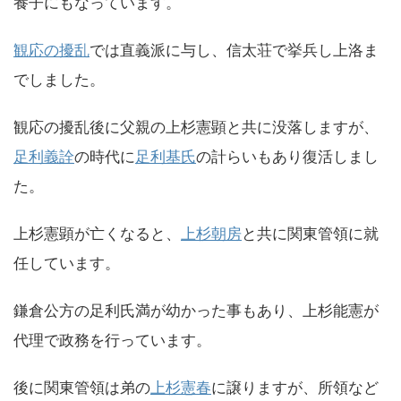
養子にもなっています。
観応の擾乱
では直義派に与し、信太荘で挙兵し上洛ま
でしました。
観応の擾乱後に父親の上杉憲顕と共に没落しますが、
足利義詮
の時代に
足利基氏
の計らいもあり復活しまし
た。
上杉憲顕が亡くなると、
上杉朝房
と共に関東管領に就
任しています。
鎌倉公方の足利氏満が幼かった事もあり、上杉能憲が
代理で政務を行っています。
後に関東管領は弟の
上杉憲春
に譲りますが、所領など