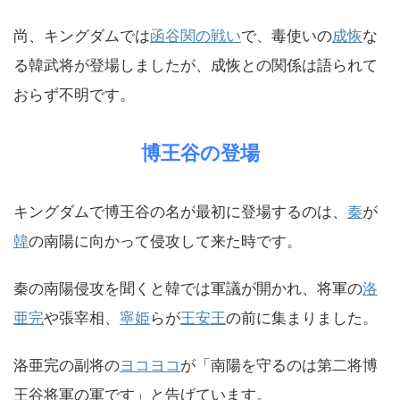
尚、キングダムでは
函谷関の戦い
で、毒使いの
成恢
な
る韓武将が登場しましたが、成恢との関係は語られて
おらず不明です。
博王谷の登場
キングダムで博王谷の名が最初に登場するのは、
秦
が
韓
の南陽に向かって侵攻して来た時です。
秦の南陽侵攻を聞くと韓では軍議が開かれ、将軍の
洛
亜完
や張宰相、
寧姫
らが
王安王
の前に集まりました。
洛亜完の副将の
ヨコヨコ
が「南陽を守るのは第二将博
王谷将軍の軍です」と告げています。