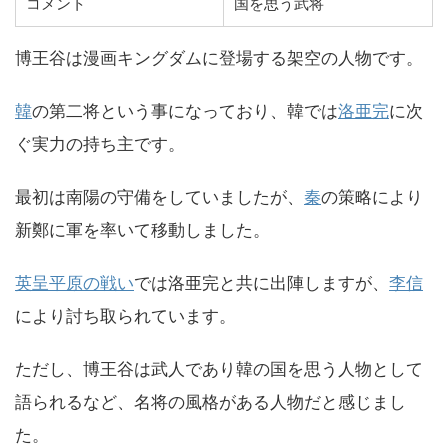
コメント
国を思う武将
博王谷は漫画キングダムに登場する架空の人物です。
韓
の第二将という事になっており、韓では
洛亜完
に次
ぐ実力の持ち主です。
最初は南陽の守備をしていましたが、
秦
の策略により
新鄭に軍を率いて移動しました。
英呈平原の戦い
では洛亜完と共に出陣しますが、
李信
により討ち取られています。
ただし、博王谷は武人であり韓の国を思う人物として
語られるなど、名将の風格がある人物だと感じまし
た。