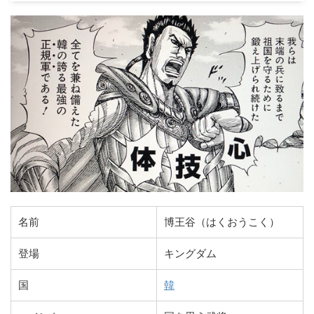
名前
博王谷（はくおうこく）
登場
キングダム
国
韓