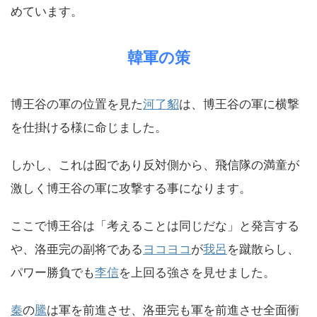
めています。
韓軍の策
博王谷の軍の位置を見た
河了貂
は、博王谷の軍に横撃
を仕掛ける様に命じました。
しかし、これは囮であり反対側から、飛信隊の満童が
激しく博王谷の軍に攻撃する事になります。
ここで博王谷は「考えることは同じだな」と発言する
や、洛亜完の副将である
ヨコヨコ
が
我呂
を蹴散らし、
パワー勝負でも
李信
を上回る強さを見せました。
秦
の
騰
は軍を前進させ、洛亜完も軍を前進させ全面衝