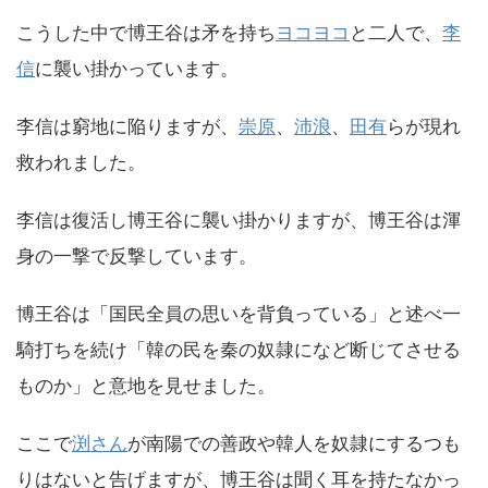
こうした中で博王谷は矛を持ち
ヨコヨコ
と二人で、
李
信
に襲い掛かっています。
李信は窮地に陥りますが、
崇原
、
沛浪
、
田有
らが現れ
救われました。
李信は復活し博王谷に襲い掛かりますが、博王谷は渾
身の一撃で反撃しています。
博王谷は「国民全員の思いを背負っている」と述べ一
騎打ちを続け「韓の民を秦の奴隷になど断じてさせる
ものか」と意地を見せました。
ここで
渕さん
が南陽での善政や韓人を奴隷にするつも
りはないと告げますが、博王谷は聞く耳を持たなかっ