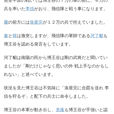
英呈平原の戦いでは博王谷の７万の軍の前に、６万の
兵を率いた
李信
がおり、飛信隊と戦う事になります。
騰
の前方には
洛亜完
が１２万の兵で控えていました。
秦
と
韓
は激突しますが、飛信隊の軍師である
河了貂
も
博王谷を認める発言をしています。
河了貂は南陽の民から博王谷は剛の武将だと聞いてい
ましたが「剛だけじゃなく思いの外 戦上手なのかもし
れない」と述べています。
状況を見た博王谷は不気味に「洛亜完に合図を送れ 李
信を狩るぞ」と配下の兵士に命令しました。
博王谷の本軍が動き出し、
羌瘣
も博王谷が手強いと認