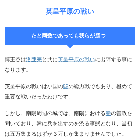
英呈平原の戦い
たと同数であっても我らが勝つ
博王谷は
洛亜完
と共に
英呈平原の戦い
に出陣する事に
なります。
英呈平原の戦いは小国の
韓
の総力戦でもあり、極めて
重要な戦いだったわけです。
しかし、南陽周辺の城では、南陽における
秦
の善政を
聞いており、韓に兵を出すのを渋る事態となり、当初
は五万集まるはずが３万しか集まりませんでした。