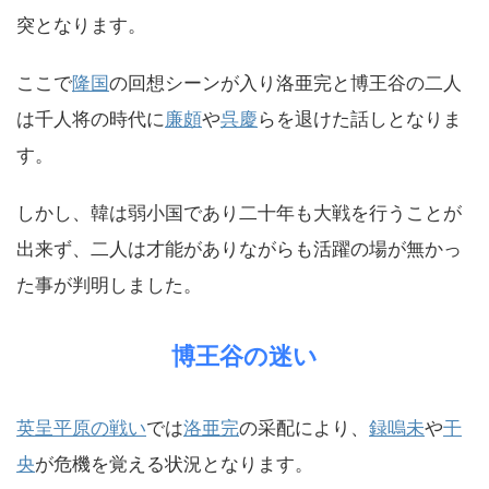
突となります。
ここで
隆国
の回想シーンが入り洛亜完と博王谷の二人
は千人将の時代に
廉頗
や
呉慶
らを退けた話しとなりま
す。
しかし、韓は弱小国であり二十年も大戦を行うことが
出来ず、二人は才能がありながらも活躍の場が無かっ
た事が判明しました。
博王谷の迷い
英呈平原の戦い
では
洛亜完
の采配により、
録嗚未
や
干
央
が危機を覚える状況となります。