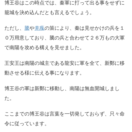
博王谷はこの時点では、秦軍に打って出る事をせずに
籠城を決め込んだとも言えるでしょう。
ただし、
騰
や
羌瘣
の策により、秦は見せかけの兵を１
０万用意しており、騰の兵と合わせて２６万もの大軍
で南陽を攻める構えを見せました。
王安王は南陽の城主である龍安に軍を全て、新鄭に移
動させる様に伝える事になります。
博王谷の軍は新鄭に移動し、南陽は無血開城しまし
た。
ここまでの博王谷は言葉を一切発しておらず、只々命
令に従っています。