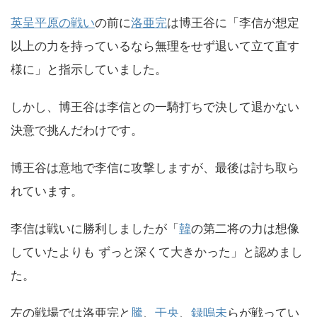
英呈平原の戦い
の前に
洛亜完
は博王谷に「李信が想定
以上の力を持っているなら無理をせず退いて立て直す
様に」と指示していました。
しかし、博王谷は李信との一騎打ちで決して退かない
決意で挑んだわけです。
博王谷は意地で李信に攻撃しますが、最後は討ち取ら
れています。
李信は戦いに勝利しましたが「
韓
の第二将の力は想像
していたよりも ずっと深くて大きかった」と認めまし
た。
左の戦場では洛亜完と
騰
、
干央
、
録嗚未
らが戦ってい