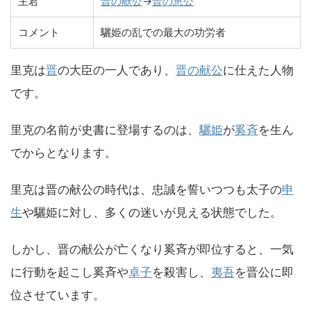
主君
晋の献公
→
晋の恵公
コメント
驪姫の乱での最大の功労者
里克は
晋
の大臣の一人であり、
晋の献公
に仕えた人物
です。
里克の名前が史書に登場するのは、
驪姫
が
奚斉
を生ん
でからとなります。
里克は晋の献公の時代は、忠誠を誓いつつも太子の
申
生
や驪姫に対し、多くの迷いが見える状態でした。
しかし、晋の献公が亡くなり奚斉が即位すると、一気
に行動を起こし奚斉や
卓子
を殺害し、
夷吾
を晋公に即
位させています。