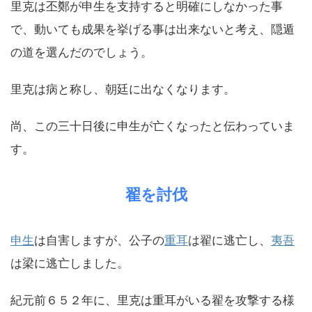
里克は丕鄭が申生を支持すると明確にしなかった事
で、動いても成果を挙げる事は出来ないと考え、隠遁
の道を選んだのでしょう。
里克は病と称し、朝廷に出なくなります。
尚、この三十日後に申生が亡くなったと伝わっていま
す。
翟を討伐
申生
は自害しますが、公子の
重耳
は翟に逃亡し、
夷吾
は梁に逃亡しました。
紀元前６５２年に、里克は重耳がいる翟を攻撃する様