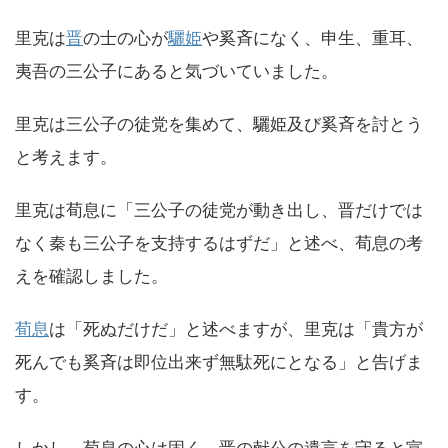
里克は
晋
の士の心が
驪姫
や奚斉になく、申生、重耳、
夷吾の三公子にあると気づいていました。
里克は三公子の徒党を集めて、驪姫及び奚斉を討とう
と考えます。
里克は荀息に「三公子の徒党が動き出し、晋だけでは
なく秦も三公子を支持するはずだ」と述べ、荀息の考
えを確認しました。
荀息
は「死ぬだけだ」と述べますが、里克は「貴方が
死んでも奚斉は即位出来ず無駄死にとなる」と告げま
す。