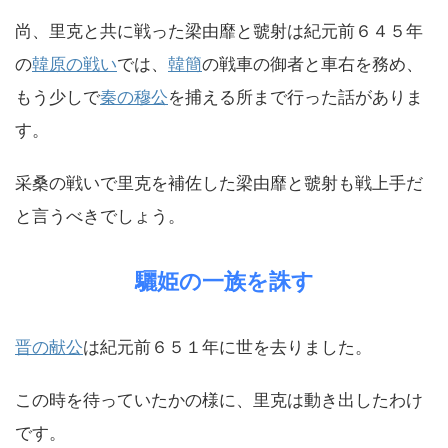
尚、里克と共に戦った梁由靡と虢射は紀元前６４５年
の
韓原の戦い
では、
韓簡
の戦車の御者と車右を務め、
もう少しで
秦の穆公
を捕える所まで行った話がありま
す。
采桑の戦いで里克を補佐した梁由靡と虢射も戦上手だ
と言うべきでしょう。
驪姫の一族を誅す
晋の献公
は紀元前６５１年に世を去りました。
この時を待っていたかの様に、里克は動き出したわけ
です。