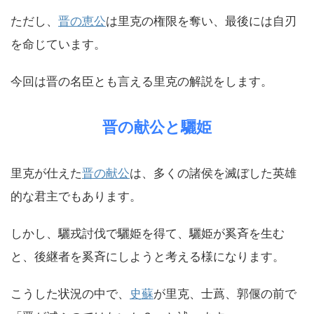
ただし、
晋の恵公
は里克の権限を奪い、最後には自刃
を命じています。
今回は晋の名臣とも言える里克の解説をします。
晋の献公と驪姫
里克が仕えた
晋の献公
は、多くの諸侯を滅ぼした英雄
的な君主でもあります。
しかし、驪戎討伐で驪姫を得て、驪姫が奚斉を生む
と、後継者を奚斉にしようと考える様になります。
こうした状況の中で、
史蘇
が里克、士蔿、郭偃の前で