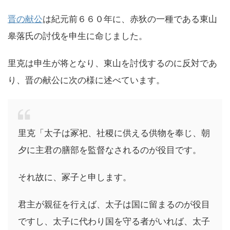
晋の献公
は紀元前６６０年に、赤狄の一種である東山
皋落氏の討伐を申生に命じました。
里克は申生が将となり、東山を討伐するのに反対であ
り、晋の献公に次の様に述べています。
里克「太子は冢祀、社稷に供える供物を奉じ、朝
夕に主君の膳部を監督なされるのが役目です。
それ故に、冢子と申します。
君主が親征を行えば、太子は国に留まるのが役目
ですし、太子に代わり国を守る者がいれば、太子