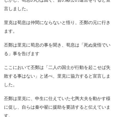
しかし、荀息の心は固く、晋の献公の遺言を守ると宣
言しました。
里克は荀息は仲間にならないと悟り、丕鄭の元に行き
ます。
丕鄭は里克に荀息の事を聞き、荀息は「死ぬ覚悟でい
る」事を告げます
ここにおいて丕鄭は「二人の国士が行動を起こせば失
敗する事はない」と述べ、里克に協力すると宣言しま
した。
丕鄭は里克に、申生に仕えていた七輿大夫を動かす様
に促し、自らは秦や翟に援助を要請すると伝えていま
す。