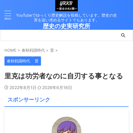
YouTubeでゆっくり歴史解説を投稿しています。歴史の史
実を追い求めるサイトでもあります。
歴史の史実研究所
HOME
>
春秋戦国時代
>
晋
>
春秋戦国時代
晋
里克は功労者なのに自刃する事となる
2022年8月1日
2026年6月16日
スポンサーリンク