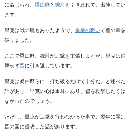
に命じられ、
梁由靡
と
虢射
を引き連れて、出陣してい
ます。
里克は戦の腕もあったようで、
采桑の戦い
で翟の軍を
破りました。
ここで梁由靡、虢射が追撃を主張しますが、里克は追
撃せず
晋
に引き返しています。
里克は梁由靡らに「打ち破るだけで十分だ」と述べた
話があり、里克の心は重耳にあり、翟を攻撃したくは
なかったのでしょう。
ただし、里克が追撃を行わなかった事で、翌年に翟は
晋の国に侵攻した話があります。