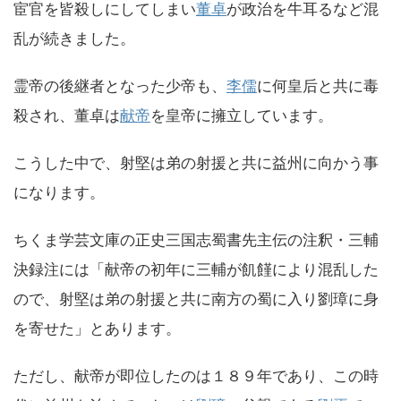
宦官を皆殺しにしてしまい
董卓
が政治を牛耳るなど混
乱が続きました。
霊帝の後継者となった少帝も、
李儒
に何皇后と共に毒
殺され、董卓は
献帝
を皇帝に擁立しています。
こうした中で、射堅は弟の射援と共に益州に向かう事
になります。
ちくま学芸文庫の正史三国志蜀書先主伝の注釈・三輔
決録注には「献帝の初年に三輔が飢饉により混乱した
ので、射堅は弟の射援と共に南方の蜀に入り劉璋に身
を寄せた」とあります。
ただし、献帝が即位したのは１８９年であり、この時