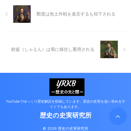
鄭度は焦土作戦を進言するも却下される
射援（しゃえん）は蜀に移住し重用される
YouTubeでゆっくり歴史解説を投稿しています。歴史の史実を追い求めるサ
イトでもあります。
歴史の史実研究所
© 2026 歴史の史実研究所