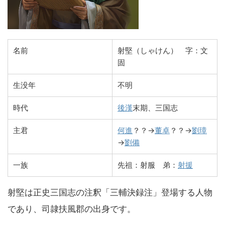
名前
射堅（しゃけん） 字：文
固
生没年
不明
時代
後漢
末期、三国志
主君
何進
？？→
董卓
？？→
劉璋
→
劉備
一族
先祖：射服 弟：
射援
射堅は正史三国志の注釈「三輔決録注」登場する人物
であり、司隷扶風郡の出身です。