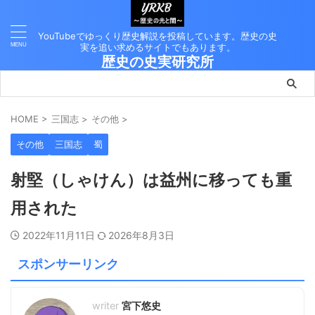
YouTubeでゆっくり歴史解説を投稿しています。歴史の史
実を追い求めるサイトでもあります。
歴史の史実研究所
HOME
>
三国志
>
その他
>
その他
三国志
蜀
射堅（しゃけん）は益州に移っても重
用された
2022年11月11日
2026年8月3日
スポンサーリンク
宮下悠史