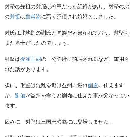
射堅の先祖の射服は将軍だった記録があり、射堅の弟
の
射援
は
皇甫嵩
に高く評価され娘婿としました。
射氏は北地郡の謝氏と同族だと書かれており、射堅も
また名士だったのでしょう。
射堅は
後漢王朝
の三公の府に招聘されるなど、重用さ
れた話があります。
後に、射堅は混乱を避け益州に逃れ
劉璋
に仕えます
が、
劉備
が益州を奪うと劉備に仕えた事が分かってい
ます。
因みに、射堅は三国志演義には登場しません。