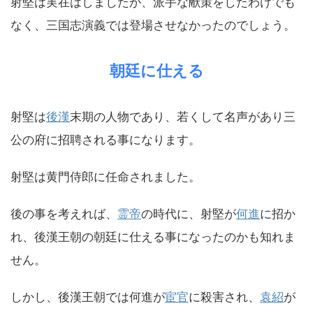
射堅は実在はしましたが、派手な献策をしたわけでも
なく、三国志演義では登場させなかったのでしょう。
朝廷に仕える
射堅は
後漢
末期の人物であり、若くして名声があり三
公の府に招聘される事になります。
射堅は黄門侍郎に任命されました。
後の事を考えれば、
霊帝
の時代に、射堅が
何進
に招か
れ、後漢王朝の朝廷に仕える事になったのかも知れま
せん。
しかし、後漢王朝では何進が
宦官
に殺害され、
袁紹
が