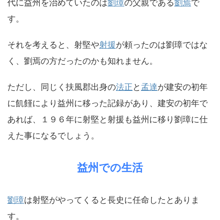
代に益州を治めていたのは
劉璋
の父親である
劉焉
で
す。
それを考えると、射堅や
射援
が頼ったのは劉璋ではな
く、劉焉の方だったのかも知れません。
ただし、同じく扶風郡出身の
法正
と
孟達
が建安の初年
に飢饉により益州に移った記録があり、建安の初年で
あれば、１９６年に射堅と射援も益州に移り劉璋に仕
えた事になるでしょう。
益州での生活
劉璋
は射堅がやってくると長史に任命したとありま
す。