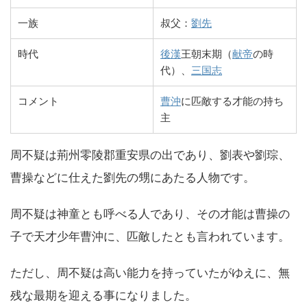
一族
叔父：
劉先
時代
後漢
王朝末期（
献帝
の時
代）、
三国志
コメント
曹沖
に匹敵する才能の持ち
主
周不疑は荊州零陵郡重安県の出であり、劉表や劉琮、
曹操などに仕えた劉先の甥にあたる人物です。
周不疑は神童とも呼べる人であり、その才能は曹操の
子で天才少年曹沖に、匹敵したとも言われています。
ただし、周不疑は高い能力を持っていたがゆえに、無
残な最期を迎える事になりました。