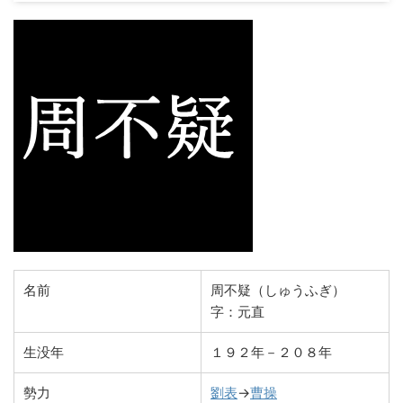
名前
周不疑（しゅうふぎ）
字：元直
生没年
１９２年－２０８年
勢力
劉表
→
曹操