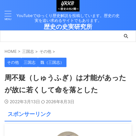
YouTubeでゆっくり歴史解説を投稿しています。歴史の史
実を追い求めるサイトでもあります。
歴史の史実研究所
HOME
>
三国志
>
その他
>
その他
三国志
魏（三国志）
周不疑（しゅうふぎ）は才能があった
が故に若くして命を落とした
2022年3月13日
2026年8月3日
スポンサーリンク