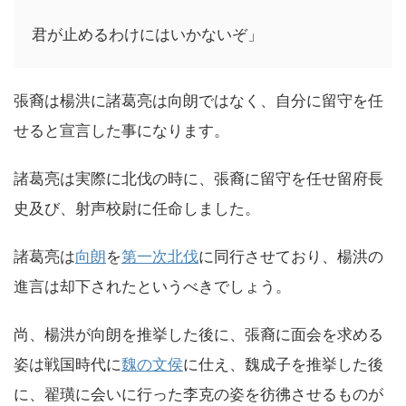
君が止めるわけにはいかないぞ」
張裔は楊洪に諸葛亮は向朗ではなく、自分に留守を任
せると宣言した事になります。
諸葛亮は実際に北伐の時に、張裔に留守を任せ留府長
史及び、射声校尉に任命しました。
諸葛亮は
向朗
を
第一次北伐
に同行させており、楊洪の
進言は却下されたというべきでしょう。
尚、楊洪が向朗を推挙した後に、張裔に面会を求める
姿は戦国時代に
魏の文侯
に仕え、魏成子を推挙した後
に、翟璜に会いに行った李克の姿を彷彿させるものが