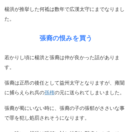
楊洪が推挙した何祗は数年で広漢太守にまでなりまし
た。
張裔の恨みを買う
若かりし頃に楊洪と張裔は仲が良かった話がありま
す。
張裔は正昂の後任として益州太守となりますが、雍闓
に捕らえられ呉の
孫権
の元に送られてしまいました。
張裔が蜀にいない時に、張裔の子の張郁がささいな事
で罪を犯し処罰されそうになります。