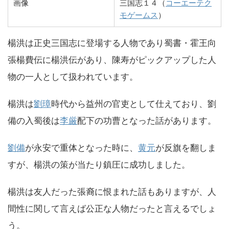
画像
三国志１４（
コーエーテク
モゲームス
）
楊洪は正史三国志に登場する人物であり蜀書・霍王向
張楊費伝に楊洪伝があり、陳寿がピックアップした人
物の一人として扱われています。
楊洪は
劉璋
時代から益州の官吏として仕えており、劉
備の入蜀後は
李厳
配下の功曹となった話があります。
劉備
が永安で重体となった時に、
黄元
が反旗を翻しま
すが、楊洪の策が当たり鎮圧に成功しました。
楊洪は友人だった張裔に恨まれた話もありますが、人
間性に関して言えば公正な人物だったと言えるでしょ
う。