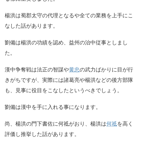
楊洪は蜀郡太守の代理となるや全ての業務を上手にこ
なした話があります。
劉備は楊洪の功績を認め、益州の治中従事としまし
た。
漢中争奪戦は法正の智謀や
黄忠
の武力ばかりに目が行
きがちですが、実際には諸葛亮や楊洪などの後方部隊
も、見事に役目をこなしたというべきでしょう。
劉備は漢中を手に入れる事になります。
尚、楊洪の門下書佐に何祗がおり、楊洪は
何祗
を高く
評価し推挙した話があります。