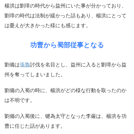
楊洪は劉璋の時代から益州にいた事が分かっており、
劉璋の時代は法制が緩かった話もあり、楊洪にとって
は憂えが大きかった様にも感じます。
功曹から蜀部従事となる
劉備は
張魯
討伐を名目とし、益州に入ると劉璋から益
州を奪ってしまいました。
劉備の入蜀の時に、楊洪がどの様な行動を取ったのか
は不明です。
劉備の入蜀後に、犍為太守となった李厳は、楊洪を功
曹に任じた話があります。