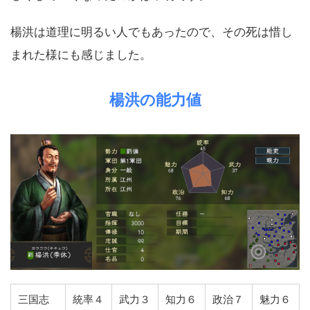
楊洪は道理に明るい人でもあったので、その死は惜し
まれた様にも感じました。
楊洪の能力値
三国志
統率４
武力３
知力６
政治７
魅力６