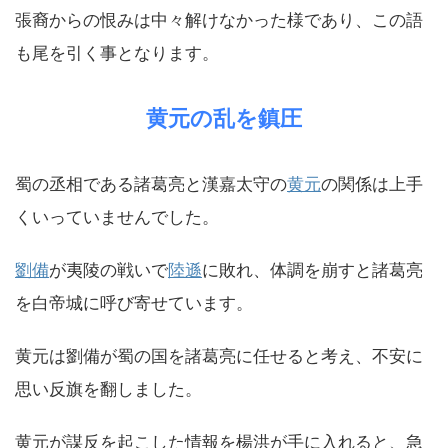
張裔からの恨みは中々解けなかった様であり、この語
も尾を引く事となります。
黄元の乱を鎮圧
蜀の丞相である諸葛亮と漢嘉太守の
黄元
の関係は上手
くいっていませんでした。
劉備
が夷陵の戦いで
陸遜
に敗れ、体調を崩すと諸葛亮
を白帝城に呼び寄せています。
黄元は劉備が蜀の国を諸葛亮に任せると考え、不安に
思い反旗を翻しました。
黄元が謀反を起こした情報を楊洪が手に入れると、急