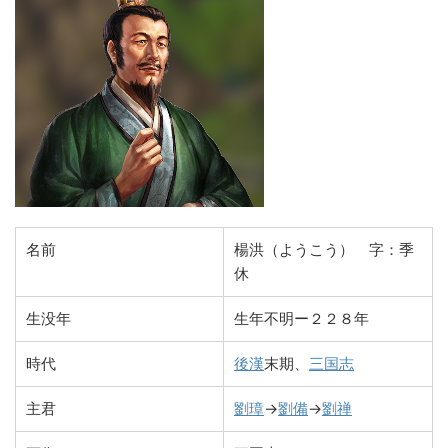
名前
楊洪（ようこう） 字：季
休
生没年
生年不明ー２２８年
時代
後漢
末期、
三国志
主君
劉璋
→
劉備
→
劉禅