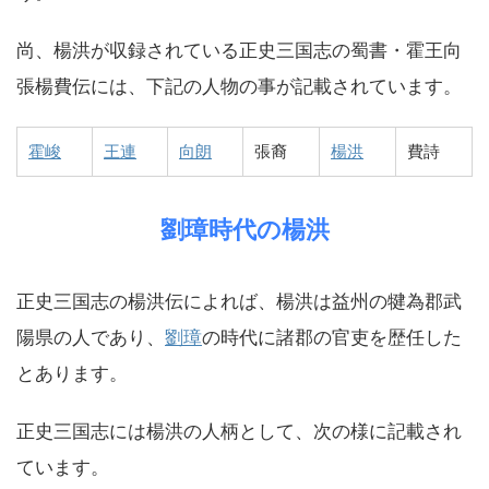
尚、楊洪が収録されている正史三国志の蜀書・霍王向
張楊費伝には、下記の人物の事が記載されています。
霍峻
王連
向朗
張裔
楊洪
費詩
劉璋時代の楊洪
正史三国志の楊洪伝によれば、楊洪は益州の犍為郡武
陽県の人であり、
劉璋
の時代に諸郡の官吏を歴任した
とあります。
正史三国志には楊洪の人柄として、次の様に記載され
ています。