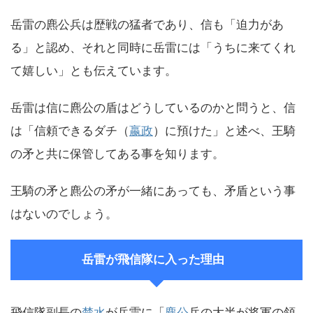
岳雷の麃公兵は歴戦の猛者であり、信も「迫力があ
る」と認め、それと同時に岳雷には「うちに来てくれ
て嬉しい」とも伝えています。
岳雷は信に麃公の盾はどうしているのかと問うと、信
は「信頼できるダチ（
嬴政
）に預けた」と述べ、王騎
の矛と共に保管してある事を知ります。
王騎の矛と麃公の矛が一緒にあっても、矛盾という事
はないのでしょう。
岳雷が飛信隊に入った理由
飛信隊副長の
楚水
が岳雷に「
麃公
兵の大半が将軍の領