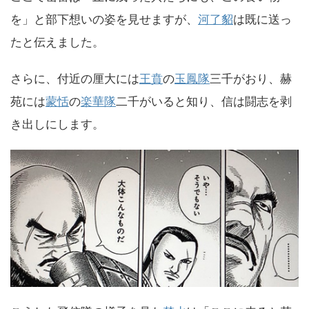
を」と部下想いの姿を見せますが、
河了貂
は既に送っ
たと伝えました。
さらに、付近の厘大には
王賁
の
玉鳳隊
三千がおり、赫
苑には
蒙恬
の
楽華隊
二千がいると知り、信は闘志を剥
き出しにします。