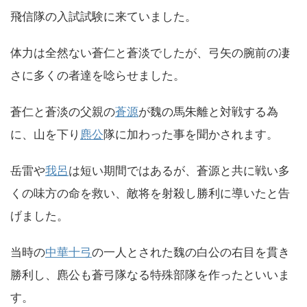
飛信隊の入試試験に来ていました。
体力は全然ない蒼仁と蒼淡でしたが、弓矢の腕前の凄
さに多くの者達を唸らせました。
蒼仁と蒼淡の父親の
蒼源
が魏の馬朱離と対戦する為
に、山を下り
麃公
隊に加わった事を聞かされます。
岳雷や
我呂
は短い期間ではあるが、蒼源と共に戦い多
くの味方の命を救い、敵将を射殺し勝利に導いたと告
げました。
当時の
中華十弓
の一人とされた魏の白公の右目を貫き
勝利し、麃公も蒼弓隊なる特殊部隊を作ったといいま
す。