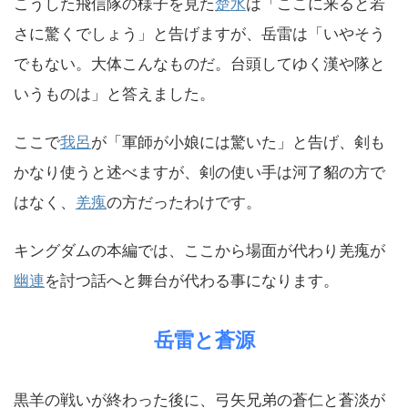
こうした飛信隊の様子を見た
楚水
は「ここに来ると若
さに驚くでしょう」と告げますが、岳雷は「いやそう
でもない。大体こんなものだ。台頭してゆく漢や隊と
いうものは」と答えました。
ここで
我呂
が「軍師が小娘には驚いた」と告げ、剣も
かなり使うと述べますが、剣の使い手は河了貂の方で
はなく、
羌瘣
の方だったわけです。
キングダムの本編では、ここから場面が代わり羌瘣が
幽連
を討つ話へと舞台が代わる事になります。
岳雷と蒼源
黒羊の戦いが終わった後に、弓矢兄弟の蒼仁と蒼淡が