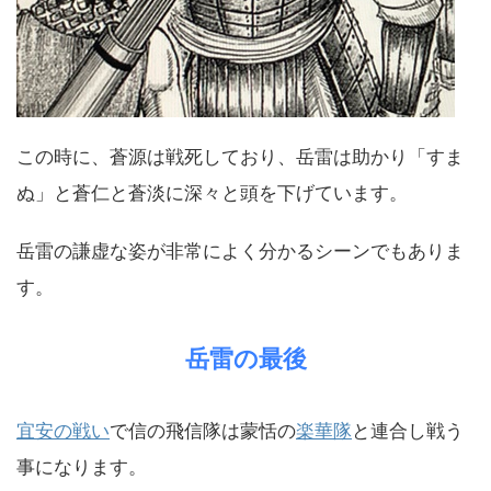
この時に、蒼源は戦死しており、岳雷は助かり「すま
ぬ」と蒼仁と蒼淡に深々と頭を下げています。
岳雷の謙虚な姿が非常によく分かるシーンでもありま
す。
岳雷の最後
宜安の戦い
で信の飛信隊は蒙恬の
楽華隊
と連合し戦う
事になります。