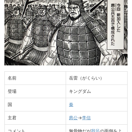
名前
岳雷（がくらい）
登場
キングダム
国
秦
主君
麃公
→
李信
コメント
無骨物だが
我呂
の面倒をよ