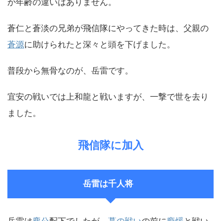
か年齢の違いはありません。
蒼仁と蒼淡の兄弟が飛信隊にやってきた時は、父親の
蒼源
に助けられたと深々と頭を下げました。
普段から無骨なのが、岳雷です。
宜安の戦いでは上和龍と戦いますが、一撃で世を去り
ました。
飛信隊に加入
岳雷は千人将
岳雷は
麃公
配下でしたが、
蕞の戦い
の前に
龐煖
と戦い