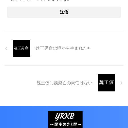
速玉男命は唾から生まれた神
魏王仮に魏滅亡の責任はない