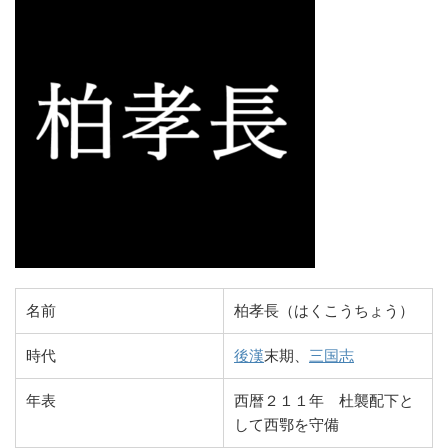
名前
柏孝長（はくこうちょう）
時代
後漢
末期、
三国志
年表
西暦２１１年 杜襲配下と
して西鄂を守備