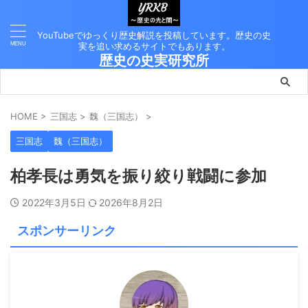
YouTubeでゆっくり歴史解説を投稿しています。歴史の史
実を追い求めるサイトでもあります。
歴史の史実研究所
HOME
>
三国志
>
魏（三国志）
>
三国志
魏（三国志）
柏孝長は勇気を振り絞り戦闘に参加
2022年3月5日
2026年8月2日
スポンサーリンク