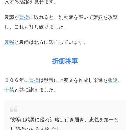
入する活躍を見せます。
袁譚が
曹操
に敗れると、別動隊を率いて雍奴を攻撃
し、これも打ち破りました。
袁煕
と袁尚は北方に逃亡しています。
折衝将軍
２０６年に
曹操
は献帝に上奏文を作成し楽進を
張遼
、
于禁
と共に讃えました。
彼等は武勇に優れ計略は行き届き、忠義を第一と
し節操のある人物です。