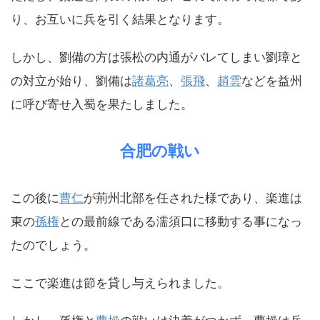
り、お互いに兵を引く結果となります。
しかし、劉備の方は張松の内通がバレてしまい劉璋と
の対立が始り、劉備は
諸葛亮
、
張飛
、
趙雲
などを益州
に呼び寄せ入蜀を果たしました。
合肥の戦い
この後に
曹仁
が荊州北部を任された様であり、楽進は
東の
孫権
との最前線である濡須口に移動する事になっ
たのでしょう。
ここで楽進は節を貸し与えられました。