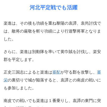
河北平定戦でも活躍
楽進は、その後も功績を重ね黎陽の袁譚、袁尚討伐で
は、敵将の厳敬を斬り功績により行遊撃将軍となりま
した。
さらに、楽進は別動隊を率いて黄巾賊を討伐し、楽安
郡を平定します。
正史三国志によると楽進は
審配
が守る鄴を攻撃し、
審
栄
の裏切りで城が陥落すると、袁譚との南皮の戦いに
も参加しました。
南皮での戦いでも楽進は１番乗りし、袁譚の東門に突