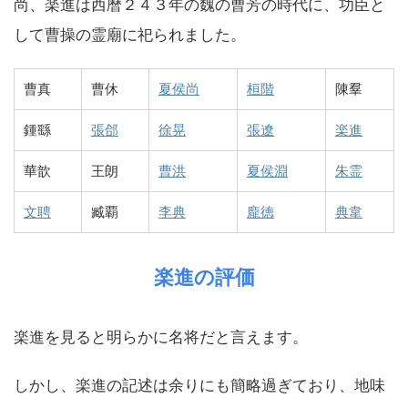
尚、楽進は西暦２４３年の魏の曹芳の時代に、功臣と
して曹操の霊廟に祀られました。
曹真
曹休
夏侯尚
桓階
陳羣
鍾繇
張郃
徐晃
張遼
楽進
華歆
王朗
曹洪
夏侯淵
朱霊
文聘
臧覇
李典
龐徳
典韋
楽進の評価
楽進を見ると明らかに名将だと言えます。
しかし、楽進の記述は余りにも簡略過ぎており、地味