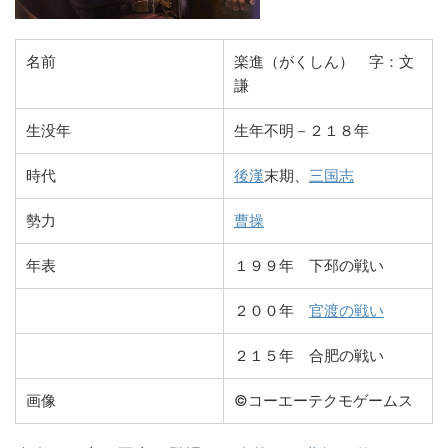
名前
楽進（がくしん） 字：文
謙
生没年
生年不明－２１８年
時代
後漢
末期、
三国志
勢力
曹操
年表
１９９年 下邳の戦い
２００年
官渡の戦い
２１５年 合肥の戦い
画像
©コーエーテクモゲームス