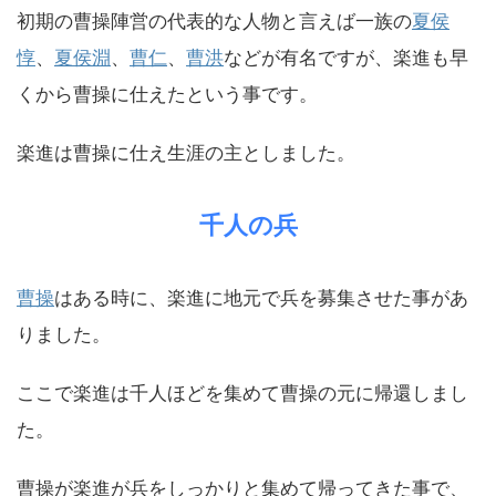
初期の曹操陣営の代表的な人物と言えば一族の
夏侯
惇
、
夏侯淵
、
曹仁
、
曹洪
などが有名ですが、楽進も早
くから曹操に仕えたという事です。
楽進は曹操に仕え生涯の主としました。
千人の兵
曹操
はある時に、楽進に地元で兵を募集させた事があ
りました。
ここで楽進は千人ほどを集めて曹操の元に帰還しまし
た。
曹操が楽進が兵をしっかりと集めて帰ってきた事で、