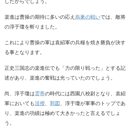
したからでしょう。
楽進は曹操の期待に多いの応え
烏巣の戦い
では、敵将
の淳于瓊を斬りました。
これにより曹操の軍は袁紹軍の兵糧を焼き勝負が決す
る事となります。
正史三国志の楽進伝でも「力の限り戦った」とする記
述があり、楽進の奮戦は光っていたのでしょう。
尚、淳于瓊は
霊帝
の時代には西園八校尉となり、袁紹
軍においても
沮授
、
郭図
、淳于瓊が軍事のトップであ
り、楽進の功績は極めて大きかったと言えるでしょ
う。