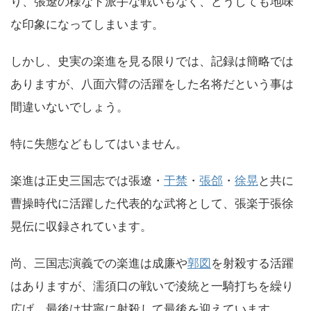
り、張遼の様なド派手な戦いもなく、どうしても地味
な印象になってしまいます。
しかし、史実の楽進を見る限りでは、記録は簡略では
ありますが、八面六臂の活躍をした名将だという事は
間違いないでしょう。
特に失態などもしてはいません。
楽進は正史三国志では張遼・
于禁
・
張郃
・
徐晃
と共に
曹操時代に活躍した代表的な武将として、張楽于張徐
晃伝に収録されています。
尚、三国志演義での楽進は成廉や
郭図
を射殺する活躍
はありますが、濡須口の戦いで淩統と一騎打ちを繰り
広げ、最後は甘寧に射殺して最後を迎えています。