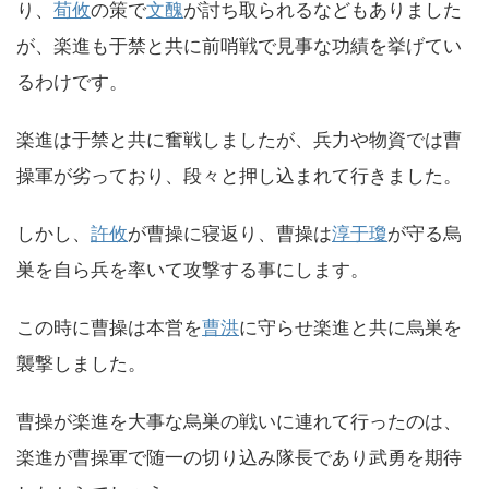
り、
荀攸
の策で
文醜
が討ち取られるなどもありました
が、楽進も于禁と共に前哨戦で見事な功績を挙げてい
るわけです。
楽進は于禁と共に奮戦しましたが、兵力や物資では曹
操軍が劣っており、段々と押し込まれて行きました。
しかし、
許攸
が曹操に寝返り、曹操は
淳于瓊
が守る烏
巣を自ら兵を率いて攻撃する事にします。
この時に曹操は本営を
曹洪
に守らせ楽進と共に烏巣を
襲撃しました。
曹操が楽進を大事な烏巣の戦いに連れて行ったのは、
楽進が曹操軍で随一の切り込み隊長であり武勇を期待