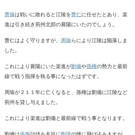
曹操
は戦いに敗れると江陵を
曹仁
に任せたとあり、楽
進は引き続き荊州北部の襄陽にいたのでしょう。
曹仁はよく守りますが、
周瑜
らにより江陵は陥落しま
した。
これにより襄陽にいた楽進が
劉備
や
孫権
の勢力と最前
線で戦う指揮を執る事になったはずです。
周瑜が２１１年に亡くなると、孫権は劉備に江陵など
荊州を貸し与えました。
これにより楽進は劉備と最前線で戦う事となります。
劉備は
張魯
討伐を名目に
劉璋
の懐に飛び込みますが、