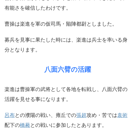
有能さを確信したわけです。
曹操は楽進を軍の仮司馬・陥陣都尉としました。
募兵を見事に果たした時には、楽進は兵士を率いる身
分となります。
八面六臂の活躍
楽進は曹操軍の武将として各地を転戦し、八面六臂の
活躍を見せる事になります。
呂布
との濮陽の戦い、雍丘での
張超
攻め・苦では
袁術
配下の
橋蕤
との戦いに参加したとあります。