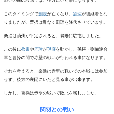
戦いの前の段階では、後方にいた事になります。
このタイミングで
劉表
が亡くなり、
劉琮
が後継者とな
りましたが、曹操は難なく劉琮を降伏させています。
楽進は荊州が平定されると、襄陽に駐屯しました。
この後に
魯粛
や
周瑜
が
孫権
を動かし、孫権・劉備連合
軍と曹操の間で赤壁の戦いが行われる事になります。
それを考えると、楽進は赤壁の戦いでの本戦には参加
せず、後方の襄陽にいたと見る事が出来ます。
しかし、曹操は赤壁の戦いで敗北を喫しました。
関羽との戦い