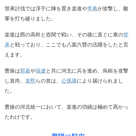
管承討伐では淳于に陣を置き楽進や
李典
が攻撃し、敵
軍を打ち破りました。
楽進は西の高幹と壺関で戦い、その後に直ぐに東の
管
承
と戦っており、ここでも八面六臂の活躍をしたと言
えます。
曹操は
郭嘉
や
張遼
と共に河北に兵を進め、烏桓を攻撃
し袁尚、
袁煕
らの首は、
公孫康
により届けられまし
た。
曹操の河北統一において、楽進の功績は極めて髙かっ
たわけです。