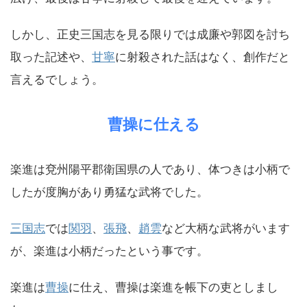
しかし、正史三国志を見る限りでは成廉や郭図を討ち
取った記述や、
甘寧
に射殺された話はなく、創作だと
言えるでしょう。
曹操に仕える
楽進は兗州陽平郡衛国県の人であり、体つきは小柄で
したが度胸があり勇猛な武将でした。
三国志
では
関羽
、
張飛
、
趙雲
など大柄な武将がいます
が、楽進は小柄だったという事です。
楽進は
曹操
に仕え、曹操は楽進を帳下の吏としまし