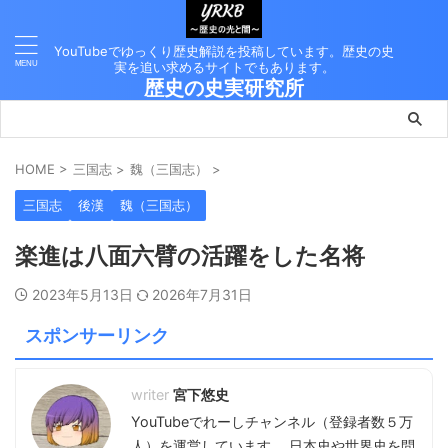
YouTubeでゆっくり歴史解説を投稿しています。歴史の史
実を追い求めるサイトでもあります。
歴史の史実研究所
HOME
>
三国志
>
魏（三国志）
>
三国志
後漢
魏（三国志）
楽進は八面六臂の活躍をした名将
2023年5月13日
2026年7月31日
スポンサーリンク
宮下悠史
YouTubeでれーしチャンネル（登録者数５万
人）を運営しています。 日本史や世界史を問