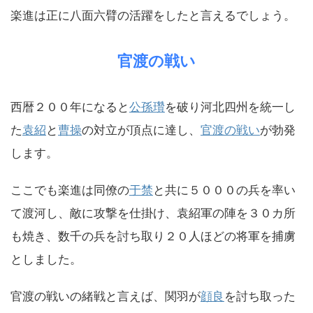
楽進は正に八面六臂の活躍をしたと言えるでしょう。
官渡の戦い
西暦２００年になると
公孫瓚
を破り河北四州を統一し
た
袁紹
と
曹操
の対立が頂点に達し、
官渡の戦い
が勃発
します。
ここでも楽進は同僚の
于禁
と共に５０００の兵を率い
て渡河し、敵に攻撃を仕掛け、袁紹軍の陣を３０カ所
も焼き、数千の兵を討ち取り２０人ほどの将軍を捕虜
としました。
官渡の戦いの緒戦と言えば、関羽が
顔良
を討ち取った