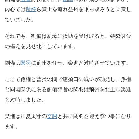
内心では
龐統
ら策士を連れ益州を乗っ取ろうと画策し
ていました。
それでも、劉備は劉璋に援助を受け取ると、張魯討伐
の構えを見せ北上しています。
劉備は
関羽
に荊州を任せ、楽進と対峙させています。
ここで孫権と曹操の間で濡須口の戦いが勃発し、孫権
と同盟関係にある劉備陣営の関羽は荊州を北上し楽進
と対峙しました。
楽進は江夏太守の
文聘
と共に関羽を迎え撃つ事になり
ます。