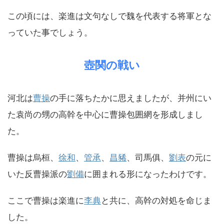
この頃には、楽進は文句なしで魏を代表する将軍とな
っていた事でしょう。
壺関の戦い
河北は
曹操
の手に落ちたかに思えましたが、并州にい
た袁尚の甥の高幹を中心に曹操包囲網を形成しまし
た。
曹操は烏桓、
徐和
、
管承
、
昌豨
、司馬俱、
劉表
の元に
いた反曹操派の
劉備
に囲まれる形になったわけです。
ここで曹操は楽進に
李典
と共に、高幹の対処を命じま
した。