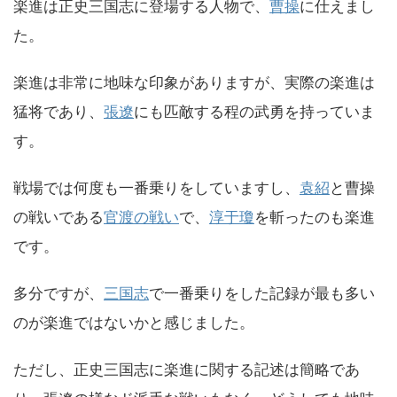
楽進は正史三国志に登場する人物で、
曹操
に仕えまし
た。
楽進は非常に地味な印象がありますが、実際の楽進は
猛将であり、
張遼
にも匹敵する程の武勇を持っていま
す。
戦場では何度も一番乗りをしていますし、
袁紹
と曹操
の戦いである
官渡の戦い
で、
淳于瓊
を斬ったのも楽進
です。
多分ですが、
三国志
で一番乗りをした記録が最も多い
のが楽進ではないかと感じました。
ただし、正史三国志に楽進に関する記述は簡略であ