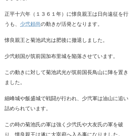
正平十六年（１３６１年）に懐良親王は日向遠征を行
うも、
少弐頼尚
の動きが活発となります。
懐良親王と菊池武光は肥後に撤退しました。
少弐頼国が筑前国加布里城を陥落させています。
この動きに対して菊池武光が筑前国長鳥山に陣を置き
ました。
細峰城や飯盛城で戦闘が行われ、少弐軍は油山に追い
詰められています。
この時の菊池氏の軍は強く少弐氏や大友氏の軍を破
り、懐良親王は遂に大宰府へ入る事になりました。