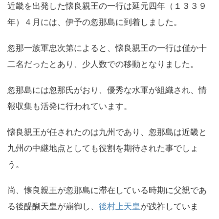
近畿を出発した懐良親王の一行は延元四年（１３３９
年）４月には、伊予の忽那島に到着しました。
忽那一族軍忠次第によると、懐良親王の一行は僅か十
二名だったとあり、少人数での移動となりました。
忽那島には忽那氏がおり、優秀な水軍が組織され、情
報収集も活発に行われています。
懐良親王が任されたのは九州であり、忽那島は近畿と
九州の中継地点としても役割を期待された事でしょ
う。
尚、懐良親王が忽那島に滞在している時期に父親であ
る後醍醐天皇が崩御し、
後村上天皇
が践祚していま