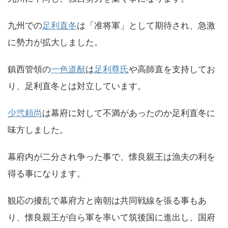
九州での
足利直冬
は「准将軍」として期待され、急激
に勢力が拡大しました。
鎮西管領の
一色道猷
は
足利尊氏
や高師直を支持してお
り、足利直冬とは対立しています。
少弐頼尚
は幕府に対して不満があったのか足利直冬に
味方しました。
幕府内が二分され争った事で、懐良親王は漁夫の利を
得る事になります。
観応の擾乱で幕府方と南朝は共同戦線を張る事もあ
り、懐良親王が自ら軍を率いて筑後国に進出し、国府