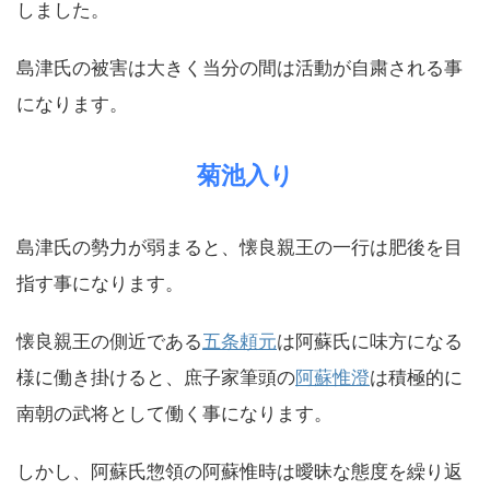
しました。
島津氏の被害は大きく当分の間は活動が自粛される事
になります。
菊池入り
島津氏の勢力が弱まると、懐良親王の一行は肥後を目
指す事になります。
懐良親王の側近である
五条頼元
は阿蘇氏に味方になる
様に働き掛けると、庶子家筆頭の
阿蘇惟澄
は積極的に
南朝の武将として働く事になります。
しかし、阿蘇氏惣領の阿蘇惟時は曖昧な態度を繰り返