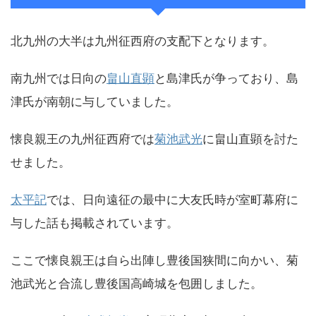
北九州の大半は九州征西府の支配下となります。
南九州では日向の
畠山直顕
と島津氏が争っており、島
津氏が南朝に与していました。
懐良親王の九州征西府では
菊池武光
に畠山直顕を討た
せました。
太平記
では、日向遠征の最中に大友氏時が室町幕府に
与した話も掲載されています。
ここで懐良親王は自ら出陣し豊後国狭間に向かい、菊
池武光と合流し豊後国高崎城を包囲しました。