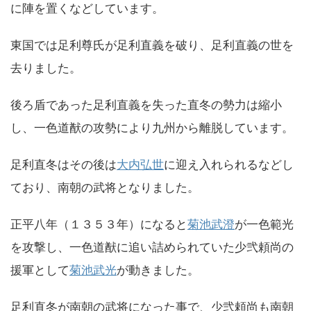
に陣を置くなどしています。
東国では足利尊氏が足利直義を破り、足利直義の世を
去りました。
後ろ盾であった足利直義を失った直冬の勢力は縮小
し、一色道猷の攻勢により九州から離脱しています。
足利直冬はその後は
大内弘世
に迎え入れられるなどし
ており、南朝の武将となりました。
正平八年（１３５３年）になると
菊池武澄
が一色範光
を攻撃し、一色道猷に追い詰められていた少弐頼尚の
援軍として
菊池武光
が動きました。
足利直冬が南朝の武将になった事で、少弐頼尚も南朝