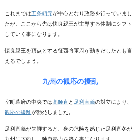
これまでは
五条頼元
が中心となり政務を行っていまし
たが、ここから先は懐良親王が主導する体制にシフト
していく事になります。
懐良親王を頂点とする征西将軍府が動きだしたとも言
えるでしょう。
九州の観応の擾乱
室町幕府の中央では
高師直
と
足利直義
の対立により、
観応の擾乱
が勃発しました。
足利直義が失脚すると、身の危険を感じた足利直冬が
九州に下向し、独自勢力を築く事になります。