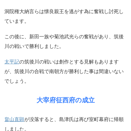
洞院権大納言らは懐良親王を逃がす為に奮戦し討死し
ています。
この後に、新田一族や菊池武光らの奮戦があり、筑後
川の戦いで勝利しました。
太平記
の筑後川の戦いは創作とする見解もあります
が、筑後川の合戦で南朝方が勝利した事は間違いない
でしょう。
大宰府征西府の成立
畠山直顕
が没落すると、島津氏は再び室町幕府に帰順
しました。