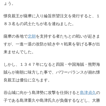
ょう。
懐良親王が薩摩に入り綸旨所望注文を発行すると、１
８３名もの武士たちが名を連ねました。
薩摩の各地で
北朝
を支持する者たちとの戦いが起きま
すが、一進一退の攻防が続き中々戦果を挙げる事が出
来ませんでした。
しかし、１３４７年になると四国・中国海賊・熊野海
賊らが南朝に味方した事で、パワーバランスが崩れ懐
良親王は優位に立ちます。
谷山城に向かう島津勢に攻撃を仕掛けると
島津貞久
の
子である島津重久や島津氏久が負傷するなどし、大勝