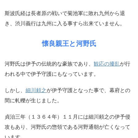
斯波氏経は長者原の戦いで菊池軍に敗れ九州から退
き、渋川義行は九州に入る事すら出来ていません。
懐良親王と河野氏
河野氏は伊予の伝統的な豪族であり、
観応の擾乱
が行
われる中で伊予守護にもなっています。
しかし、
細川頼之
が伊予守護となった事で、幕府との
間に軋轢が生じました。
貞治三年（１３６４年）１１月には細川頼之の伊予侵
攻もあり、河野氏の惣領である河野通朝が亡くなって
います。