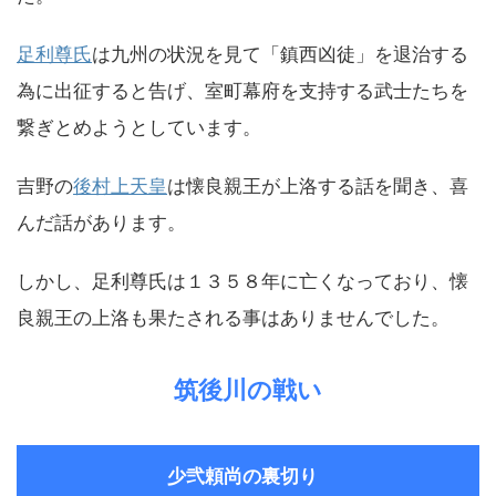
足利尊氏
は九州の状況を見て「鎮西凶徒」を退治する
為に出征すると告げ、室町幕府を支持する武士たちを
繋ぎとめようとしています。
吉野の
後村上天皇
は懐良親王が上洛する話を聞き、喜
んだ話があります。
しかし、足利尊氏は１３５８年に亡くなっており、懐
良親王の上洛も果たされる事はありませんでした。
筑後川の戦い
少弐頼尚の裏切り