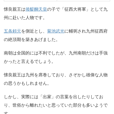
懐良親王は
後醍醐天皇
の子で「征西大将軍」として九
州に赴いた人物です。
五条頼元
を側近とし、
菊池武光
に輔弼され九州征西府
の絶頂期を築きあげました。
南朝は全国的には不利でしたが、九州南朝だけは手強
かったと言えるでしょう。
懐良親王は九州を席巻しており、さぞかし雄偉な人物
の思うかもしれません。
しかし、実際には「出家」の言葉を出したりしてお
り、世俗から離れたいと思っていた部分も多いようで
す。