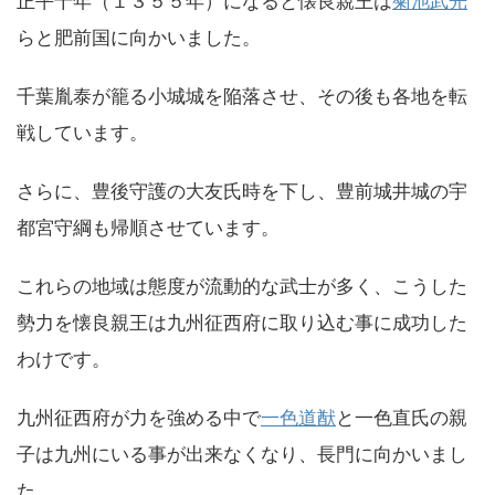
正平十年（１３５５年）になると懐良親王は
菊池武光
らと肥前国に向かいました。
千葉胤泰が籠る小城城を陥落させ、その後も各地を転
戦しています。
さらに、豊後守護の大友氏時を下し、豊前城井城の宇
都宮守綱も帰順させています。
これらの地域は態度が流動的な武士が多く、こうした
勢力を懐良親王は九州征西府に取り込む事に成功した
わけです。
九州征西府が力を強める中で
一色道猷
と一色直氏の親
子は九州にいる事が出来なくなり、長門に向かいまし
た。