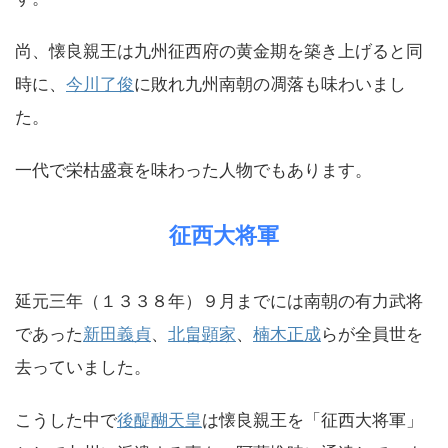
尚、懐良親王は九州征西府の黄金期を築き上げると同
時に、
今川了俊
に敗れ九州南朝の凋落も味わいまし
た。
一代で栄枯盛衰を味わった人物でもあります。
征西大将軍
延元三年（１３３８年）９月までには南朝の有力武将
であった
新田義貞
、
北畠顕家
、
楠木正成
らが全員世を
去っていました。
こうした中で
後醍醐天皇
は懐良親王を「征西大将軍」