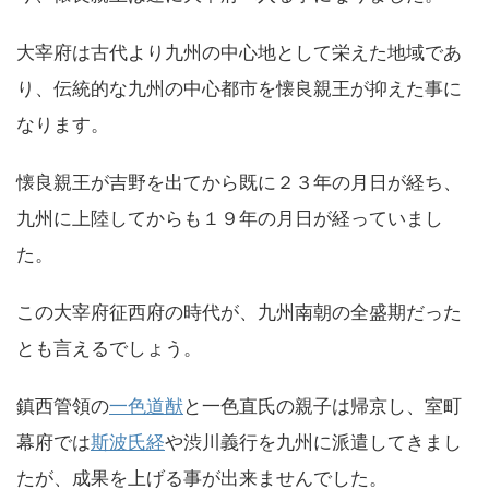
大宰府は古代より九州の中心地として栄えた地域であ
り、伝統的な九州の中心都市を懐良親王が抑えた事に
なります。
懐良親王が吉野を出てから既に２３年の月日が経ち、
九州に上陸してからも１９年の月日が経っていまし
た。
この大宰府征西府の時代が、九州南朝の全盛期だった
とも言えるでしょう。
鎮西管領の
一色道猷
と一色直氏の親子は帰京し、室町
幕府では
斯波氏経
や渋川義行を九州に派遣してきまし
たが、成果を上げる事が出来ませんでした。