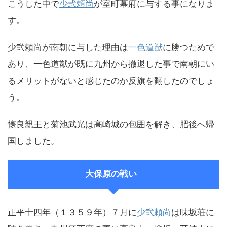
こうした中で
少弐頼尚
が室町幕府に与する事になりま
す。
少弐頼尚が南朝に与した理由は
一色道猷
に勝つためで
あり、一色道猷が既に九州から撤退した事で南朝にい
るメリットがないと感じたのか反旗を翻したのでしょ
う。
懐良親王と菊池武光は高崎城の包囲を解き、肥後へ帰
国しました。
大保原の戦い
正平十四年（１３５９年）７月に
少弐頼尚
は味坂荘に