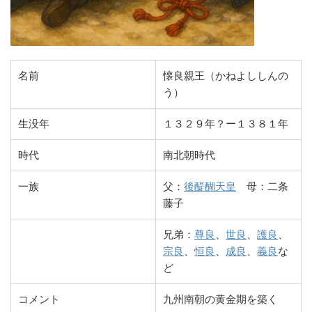
名前
懐良親王（かねよししんの
う）
生没年
１３２９年？ー１３８１年
時代
南北朝時代
一族
父：
後醍醐天皇
母：二条
藤子
兄弟：
尊良
、
世良
、
護良
、
宗良
、
恒良
、
成良
、
義良
な
ど
コメント
九州南朝の黄金期を築く