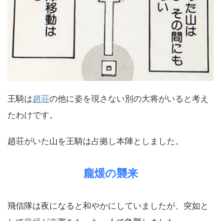
王騎は
趙荘
の他に姿を現さない別の大将がいると考え
たわけです。
趙荘がいた山を王騎は占拠し本陣としました。
龐煖の襲来
飛信隊は夜になると和やかにしていましたが、突如と