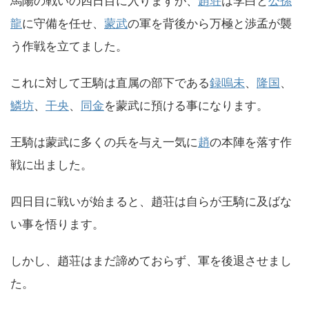
馬陽の戦いの四日目に入りますが、
趙荘
は李白と
公孫
龍
に守備を任せ、
蒙武
の軍を背後から万極と渉孟が襲
う作戦を立てました。
これに対して王騎は直属の部下である
録嗚未
、
隆国
、
鱗坊
、
干央
、
同金
を蒙武に預ける事になります。
王騎は蒙武に多くの兵を与え一気に
趙
の本陣を落す作
戦に出ました。
四日目に戦いが始まると、趙荘は自らが王騎に及ばな
い事を悟ります。
しかし、趙荘はまだ諦めておらず、軍を後退させまし
た。