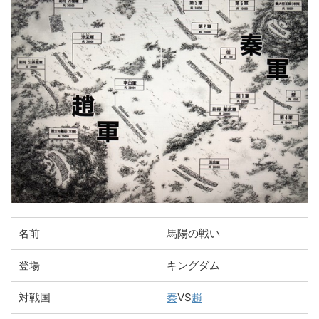
名前
馬陽の戦い
登場
キングダム
対戦国
秦
VS
趙