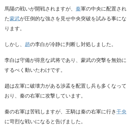
馬陽の戦いが開戦されますが、
秦
軍の中央に配置され
た
蒙武
が圧倒的な強さを見せ中央突破を試みる事にな
ります。
しかし、
趙
の李白が冷静に判断し対処しました。
李白は守備が得意な武将であり、蒙武の突撃を無効に
するべく動いたわけです。
趙は左軍に破壊力がある渉孟を配置し兵も多くなって
おり、秦の右軍に攻撃しています。
秦の右軍は苦戦しますが、王騎は秦の右軍に行き
干央
に苛烈な戦いになると告げました。