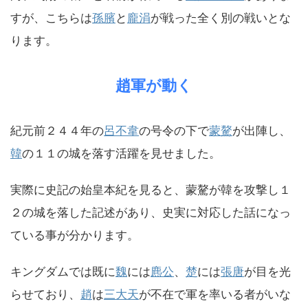
すが、こちらは
孫臏
と
龐涓
が戦った全く別の戦いとな
ります。
趙軍が動く
紀元前２４４年の
呂不韋
の号令の下で
蒙驁
が出陣し、
韓
の１１の城を落す活躍を見せました。
実際に史記の始皇本紀を見ると、蒙驁が韓を攻撃し１
２の城を落した記述があり、史実に対応した話になっ
ている事が分かります。
キングダムでは既に
魏
には
麃公
、
楚
には
張唐
が目を光
らせており、
趙
は
三大天
が不在で軍を率いる者がいな