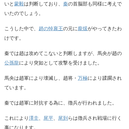
いと
蒙毅
は判断しており、
秦
の首脳部も同様に考えで
いたのでしょう。
こうした中で、
趙の悼襄王
の元に
龐煖
がやってきたわ
けです。
秦では趙は攻めてこないと判断しますが、馬央が趙の
公孫龍
により突如として攻撃を受けました。
馬央は趙軍により壊滅し、趙将・
万極
により蹂躙され
ています。
秦では趙軍に対抗する為に、徴兵が行われました。
これにより
澤圭
、
尾平
、
尾到
らは徴兵され戦場に行く
事になります。