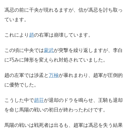
馮忌の前に干央が現れるますが、信が馮忌を討ち取っ
ています。
これにより
趙
の右軍は崩壊しています。
この頃に中央では
蒙武
が突撃を繰り返しますが、李白
に巧みに陣形を変えられ対処されていました。
趙の左軍では渉孟と
万極
が暴れまわり、趙軍が圧倒的
に優勢でした。
こうした中で
趙荘
が退却のドラを鳴らせ、王騎も退却
を命じ馬陽の戦いの初日が終わったわけです。
馬陽の戦いは戦死者は出るも、趙軍は馮忌を失う結果