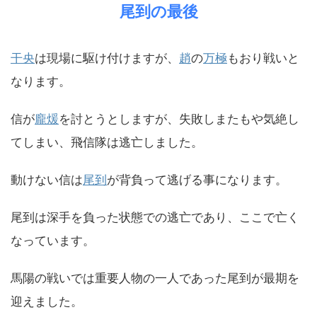
尾到の最後
干央
は現場に駆け付けますが、
趙
の
万極
もおり戦いと
なります。
信が
龐煖
を討とうとしますが、失敗しまたもや気絶し
てしまい、飛信隊は逃亡しました。
動けない信は
尾到
が背負って逃げる事になります。
尾到は深手を負った状態での逃亡であり、ここで亡く
なっています。
馬陽の戦いでは重要人物の一人であった尾到が最期を
迎えました。