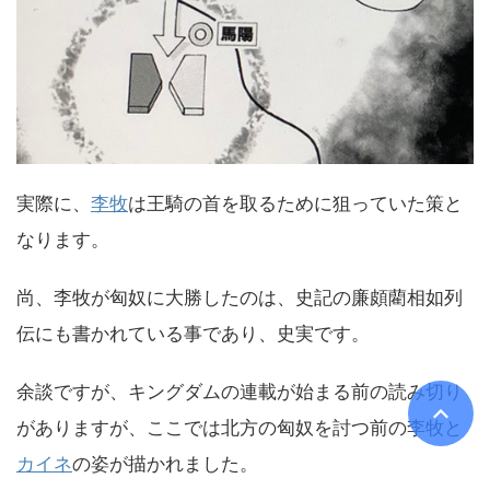
実際に、
李牧
は王騎の首を取るために狙っていた策と
なります。
尚、李牧が匈奴に大勝したのは、史記の廉頗藺相如列
伝にも書かれている事であり、史実です。
余談ですが、キングダムの連載が始まる前の読み切り
がありますが、ここでは北方の匈奴を討つ前の李牧と
カイネ
の姿が描かれました。