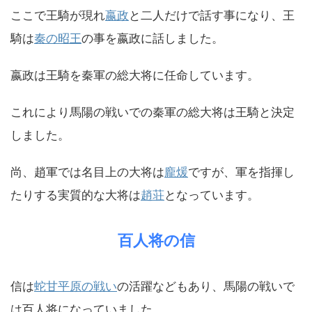
ここで王騎が現れ
嬴政
と二人だけで話す事になり、王
騎は
秦の昭王
の事を嬴政に話しました。
嬴政は王騎を秦軍の総大将に任命しています。
これにより馬陽の戦いでの秦軍の総大将は王騎と決定
しました。
尚、趙軍では名目上の大将は
龐煖
ですが、軍を指揮し
たりする実質的な大将は
趙荘
となっています。
百人将の信
信は
蛇甘平原の戦い
の活躍などもあり、馬陽の戦いで
は百人将になっていました。