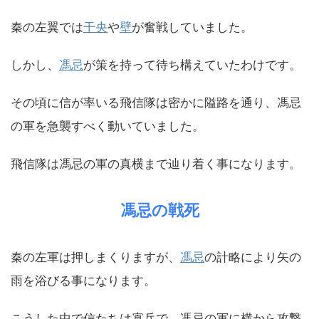
秦の左翼では
干央
や
壁
が奮戦していました。
しかし、
馮忌
が策を持って待ち構えていたわけです。
その頃に信が率いる飛信隊は密かに隘路を通り、馮忌
の軍を急襲すべく動いていました。
飛信隊は馮忌の軍の真横まで辿り着く事になります。
馮忌の戦死
秦の左軍は押しまくりますが、
馮忌
の計略により矢の
雨を浴びる事になります。
こうした中で信たちは寡兵で、馮忌の軍に横から攻撃