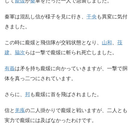
して
龐煖
が
秦
軍をたった一人で急襲しました。
秦軍は混乱し信が様子を見に行き、
干央
も異変に気付
きました。
この時に龐煖と飛信隊が交戦状態となり、
山和
、
茷
建
、
脇次
らは一撃で龐煖に斬られ死亡しました。
有義
は矛を持ち龐煖に向かっていきますが、一撃で胴
体を真っ二つにされています。
さらに、
邦
も龐煖に首を飛ばされました。
信と
羌瘣
の二人掛かりで龐煖と戦いますが、二人とも
実力で龐煖には及ばなかったわけです。