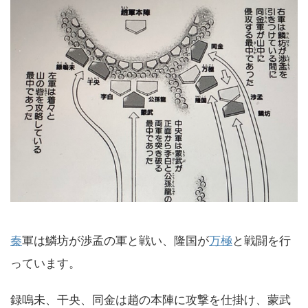
秦
軍は鱗坊が渉孟の軍と戦い、隆国が
万極
と戦闘を行
っています。
録嗚未、干央、同金は趙の本陣に攻撃を仕掛け、蒙武