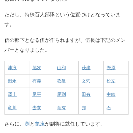
ただし、特殊百人部隊という位置づけとなっていま
す。
信の部下となる伍が作られますが、伍長は下記のメン
バーとなりました。
沛浪
脇次
山和
茷建
崇原
田永
有義
魯延
文穴
松左
澤圭
尾平
尾到
田有
中鉄
竜川
去亥
竜有
邦
石
さらに、
渕
と
羌瘣
が副将に就任しています。