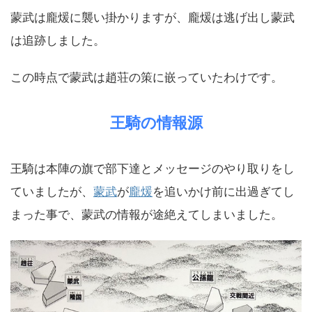
蒙武は龐煖に襲い掛かりますが、龐煖は逃げ出し蒙武
は追跡しました。
この時点で蒙武は趙荘の策に嵌っていたわけです。
王騎の情報源
王騎は本陣の旗で部下達とメッセージのやり取りをし
ていましたが、
蒙武
が
龐煖
を追いかけ前に出過ぎてし
まった事で、蒙武の情報が途絶えてしまいました。