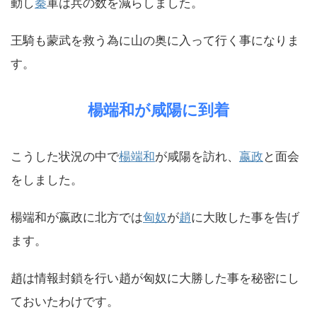
動し
秦
軍は兵の数を減らしました。
王騎も蒙武を救う為に山の奥に入って行く事になりま
す。
楊端和が咸陽に到着
こうした状況の中で
楊端和
が咸陽を訪れ、
嬴政
と面会
をしました。
楊端和が嬴政に北方では
匈奴
が
趙
に大敗した事を告げ
ます。
趙は情報封鎖を行い趙が匈奴に大勝した事を秘密にし
ておいたわけです。