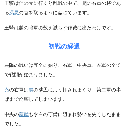
王騎は信の元に行くと乱戦の中で、趙の右軍の将であ
る
馮忌
の首を取るように命じています。
王騎は趙の将軍の数を減らす作戦に出たわけです。
初戦の経過
馬陽の戦いは完全に始り、右軍、中央軍、左軍の全て
で戦闘が始まりました。
秦
の右軍は
趙
の渉孟により押されまくり、第二軍の半
ばまで崩壊してしまいます。
中央の
蒙武
も李白の守備に阻まれ勢いを失くしたまま
でした。