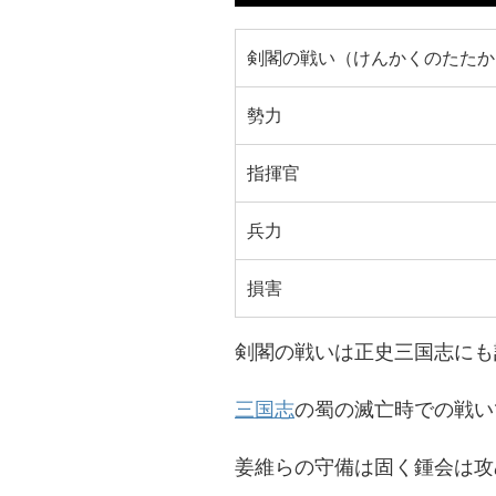
剣閣の戦い（けんかくのたたか
勢力
指揮官
兵力
損害
剣閣の戦いは正史三国志にも
三国志
の蜀の滅亡時での戦い
姜維らの守備は固く鍾会は攻