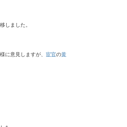
移しました。
様に意見しますが、
宦官
の
黄