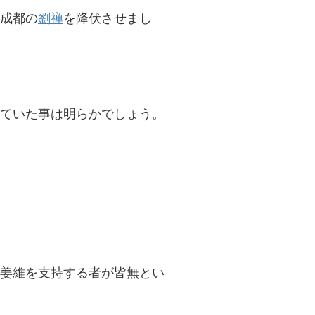
成都の
劉禅
を降伏させまし
ていた事は明らかでしょう。
姜維を支持する者が皆無とい