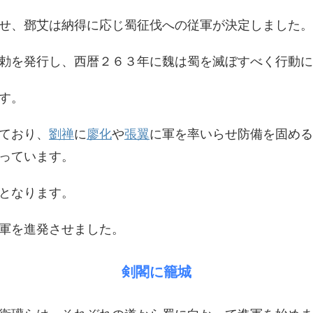
せ、鄧艾は納得に応じ蜀征伐への従軍が決定しました。
勅を発行し、西暦２６３年に魏は蜀を滅ぼすべく行動に
す。
ており、
劉禅
に
廖化
や
張翼
に軍を率いらせ防備を固める
っています。
となります。
軍を進発させました。
剣閣に籠城