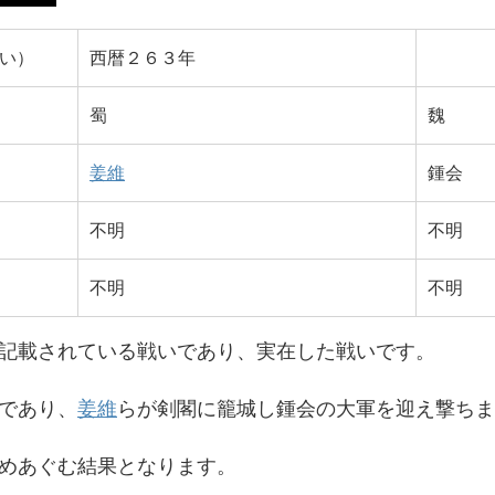
い）
西暦２６３年
蜀
魏
姜維
鍾会
不明
不明
不明
不明
記載されている戦いであり、実在した戦いです。
であり、
姜維
らが剣閣に籠城し鍾会の大軍を迎え撃ちま
めあぐむ結果となります。