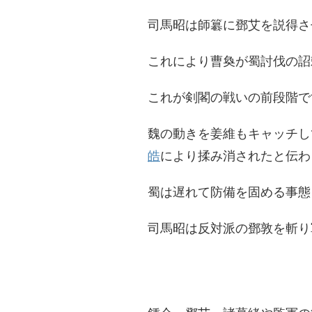
司馬昭は師簒に鄧艾を説得さ
これにより曹奐が蜀討伐の詔
これが剣閣の戦いの前段階で
魏の動きを姜維もキャッチし
皓
により揉み消されたと伝わ
蜀は遅れて防備を固める事態
司馬昭は反対派の鄧敦を斬り