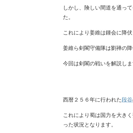
しかし、険しい間道を通って
た。
これにより姜維は鍾会に降伏
姜維ら剣閣守備隊は劉禅の降
今回は剣閣の戦いを解説しま
西暦２５６年に行われた
段谷
これにより蜀は国力を大きく
った状況となります。