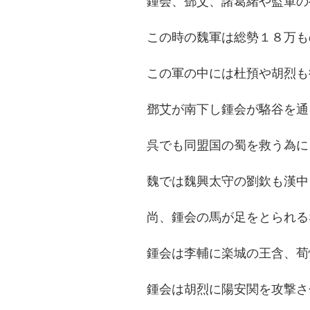
鍾会、鄧艾、諸葛緒や監軍の
この時の魏軍は総勢１８万も
この軍の中には杜預や胡烈も
鄧艾が南下し鍾会が駱谷を通
呉でも同盟国の蜀を救う為に
魏では魏興太守の劉欽も漢中
尚、鍾会の馬が足をとられる
鍾会は李輔に楽城の王含、荀
鍾会は胡烈に陽安関を攻撃さ