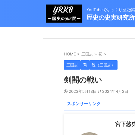
YouTubeでゆっくり歴
歴史の史実研究所
HOME
>
三国志
>
蜀
>
三国志
蜀
魏（三国志）
剣閣の戦い
2023年5月13日
2024年4月2日
スポンサーリンク
宮下悠