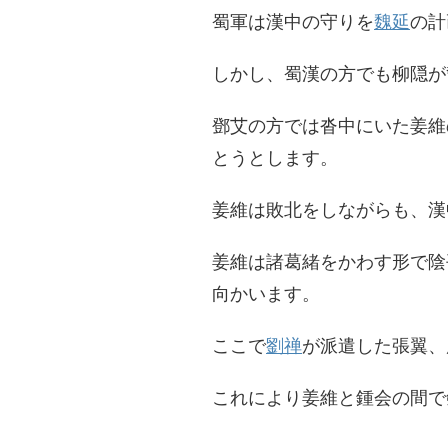
蜀軍は漢中の守りを
魏延
の計
しかし、蜀漢の方でも柳隠が
鄧艾の方では沓中にいた姜維
とうとします。
姜維は敗北をしながらも、漢
姜維は諸葛緒をかわす形で陰
向かいます。
ここで
劉禅
が派遣した張翼、
これにより姜維と鍾会の間で