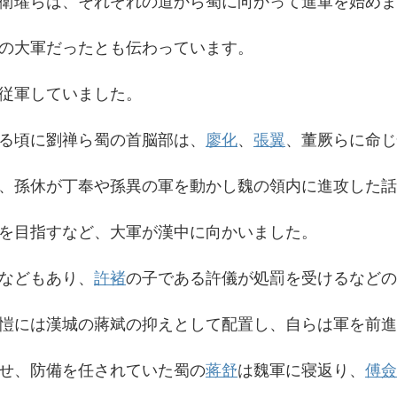
衛瓘らは、それぞれの道から蜀に向かって進軍を始めま
の大軍だったとも伝わっています。
従軍していました。
る頃に劉禅ら蜀の首脳部は、
廖化
、
張翼
、董厥らに命じ
、孫休が丁奉や孫異の軍を動かし魏の領内に進攻した話
を目指すなど、大軍が漢中に向かいました。
などもあり、
許褚
の子である許儀が処罰を受けるなどの
愷には漢城の蔣斌の抑えとして配置し、自らは軍を前進
せ、防備を任されていた蜀の
蒋舒
は魏軍に寝返り、
傅僉