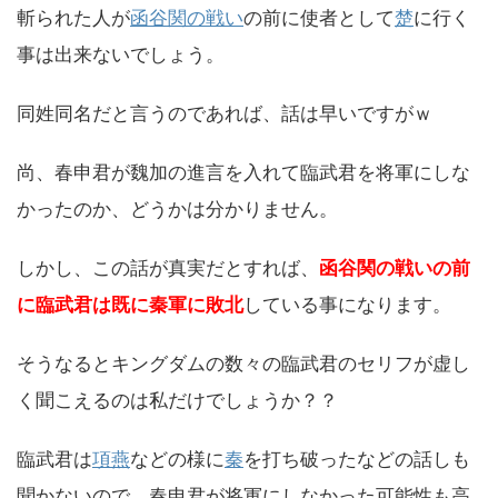
斬られた人が
函谷関の戦い
の前に使者として
楚
に行く
事は出来ないでしょう。
同姓同名だと言うのであれば、話は早いですがｗ
尚、春申君が魏加の進言を入れて臨武君を将軍にしな
かったのか、どうかは分かりません。
しかし、この話が真実だとすれば、
函谷関の戦いの前
に臨武君は既に秦軍に敗北
している事になります。
そうなるとキングダムの数々の臨武君のセリフが虚し
く聞こえるのは私だけでしょうか？？
臨武君は
項燕
などの様に
秦
を打ち破ったなどの話しも
聞かないので、春申君が将軍にしなかった可能性も高