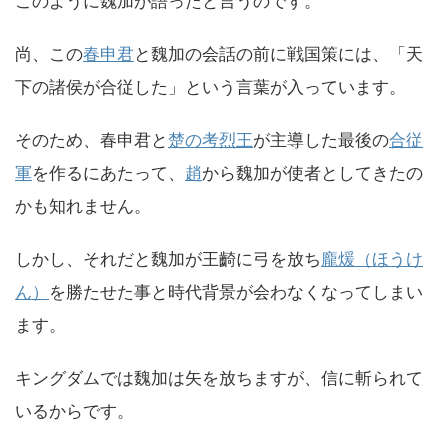
このように魏加が語ったと言うのです。
尚、この
春申君
と魏加の会話の前に戦国策には、「天
下の諸侯が合従した」という言葉が入っています。
そのため、春申君と
楚の考烈王
が主導した最後の
合従
軍
を作るにあたって、
趙
から魏加が使者としてきたの
かも知れません。
しかし、それだと魏加が
王齮に弓を放ち
龐煖（ほうけ
ん）
を勝たせた事と時代背景が会わなくなってしまい
ます。
キングダムでは魏加は矢を放ちますが、信に斬られて
いるからです。