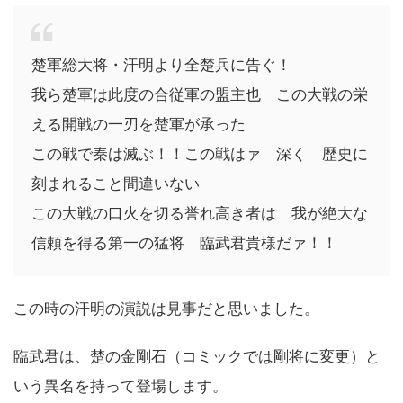
楚軍総大将・汗明より全楚兵に告ぐ！
我ら楚軍は此度の合従軍の盟主也 この大戦の栄
える開戦の一刃を楚軍が承った
この戦で秦は滅ぶ！！この戦はァ 深く 歴史に
刻まれること間違いない
この大戦の口火を切る誉れ高き者は 我が絶大な
信頼を得る第一の猛将 臨武君貴様だァ！！
この時の汗明の演説は見事だと思いました。
臨武君は、楚の金剛石（コミックでは剛将に変更）と
いう異名を持って登場します。