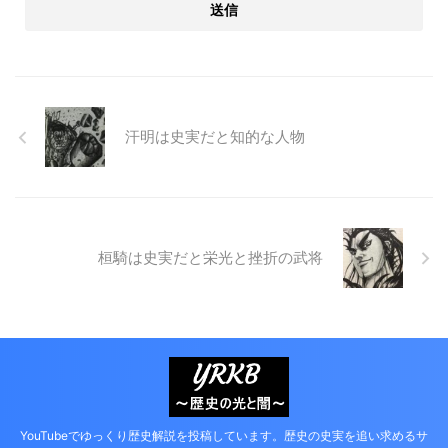
汗明は史実だと知的な人物
桓騎は史実だと栄光と挫折の武将
YouTubeでゆっくり歴史解説を投稿しています。歴史の史実を追い求めるサ