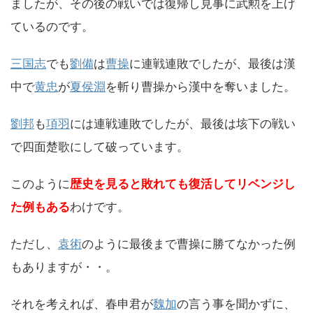
ましたが、その後の戦いでは復帰し見事に武勲を上げ
ているのです。
三国志
でも
劉備
は
曹操
に連戦連敗でしたが、最後は漢
中で
黄忠
が
夏侯淵
を斬り曹操から漢中を奪いました。
劉邦
も
項羽
には連戦連敗でしたが、最後は垓下の戦い
で四面楚歌にして破っています。
このように
歴史を見ると敗れても復活してリベンジし
た例もある
わけです。
ただし、
袁術
のように最後まで曹操に勝てなかった例
もありますが・・。
それを考えれば、春申君が
魏加
の言う事を聞かずに、