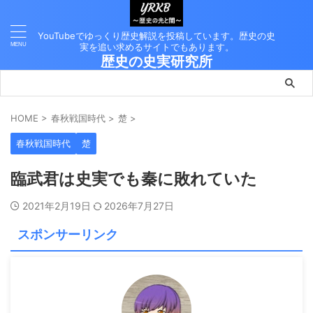
YouTubeでゆっくり歴史解説を投稿しています。歴史の史
実を追い求めるサイトでもあります。
歴史の史実研究所
HOME
>
春秋戦国時代
>
楚
>
春秋戦国時代
楚
臨武君は史実でも秦に敗れていた
2021年2月19日
2026年7月27日
スポンサーリンク