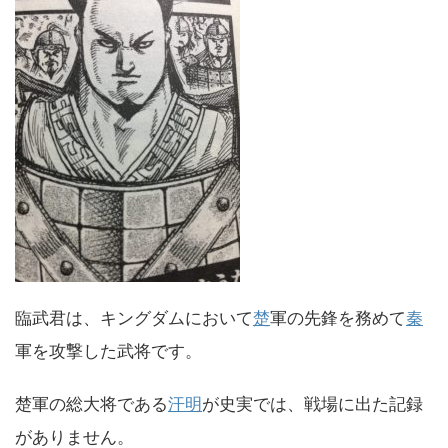
臨武君は、キングダムにおいて
楚
軍の先鋒を務めて
秦
軍を攻撃した武将です。
楚軍の総大将である
汗明
が史実では、戦場に出た記録
がありません。