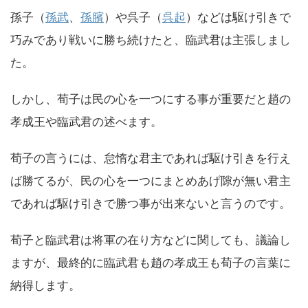
孫子（
孫武
、
孫臏
）や呉子（
呉起
）などは駆け引きで
巧みであり戦いに勝ち続けたと、臨武君は主張しまし
た。
しかし、荀子は民の心を一つにする事が重要だと趙の
孝成王や臨武君の述べます。
荀子の言うには、怠惰な君主であれば駆け引きを行え
ば勝てるが、民の心を一つにまとめあげ隙が無い君主
であれば駆け引きで勝つ事が出来ないと言うのです。
荀子と臨武君は将軍の在り方などに関しても、議論し
ますが、最終的に臨武君も趙の孝成王も荀子の言葉に
納得します。