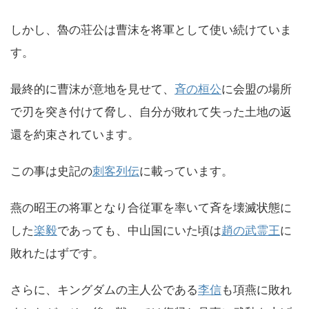
しかし、魯の
荘公
は曹沫を将軍として使い続けていま
す。
最終的に曹沫が意地を見せて、
斉の桓公
に会盟の場所
で刃を突き付けて脅し、自分が敗れて失った土地の返
還を約束されています。
この事は史記の
刺客列伝
に載っています。
燕の昭王の将軍となり合従軍を率いて斉を壊滅状態に
した
楽毅
であっても、中山国にいた頃は
趙の武霊王
に
敗れたはずです。
さらに、キングダムの主人公である
李信
も項燕に敗れ