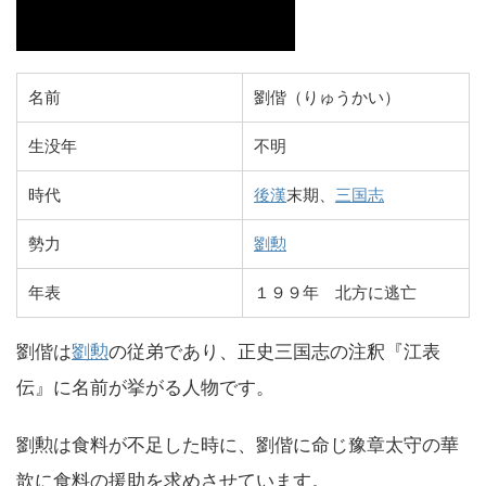
名前
劉偕（りゅうかい）
生没年
不明
時代
後漢
末期、
三国志
勢力
劉勲
年表
１９９年 北方に逃亡
劉偕は
劉勲
の従弟であり、正史三国志の注釈『江表
伝』に名前が挙がる人物です。
劉勲は食料が不足した時に、劉偕に命じ豫章太守の華
歆に食料の援助を求めさせています。