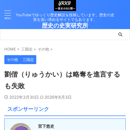
YouTubeでゆっくり歴史解説を投稿しています。歴史の史
実を追い求めるサイトでもあります。
歴史の史実研究所
HOME
>
三国志
>
その他
>
その他
三国志
劉偕（りゅうかい）は略奪を進言する
も失敗
2022年3月30日
2026年8月3日
スポンサーリンク
宮下悠史