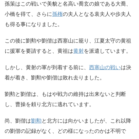
孫策はこの戦いで美貌と名高い喬玄の娘である大喬、
小橋を得て、さらに
孫権
の夫人となる袁夫人や歩夫人
も得る事になりました。
この後に劉勲や劉偕は西塞山に籠り、江夏太守の黄祖
に援軍を要請すると、黄祖は
黄射
を派遣しています。
しかし、黄射の軍が到着する前に、
西塞山の戦い
は決
着が着き、劉勲や劉偕は敗れ去りました。
劉勲と劉偕は、もはや戦力の維持は出来ないと判断
し、曹操を頼り北方に逃れています。
尚、劉偕は
劉勲
と北方には向かいましたが、これ以降
の劉偕の記録がなく、どの様になったのかは不明で