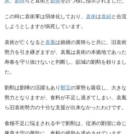
承
、
劉璋
らと袁術と
劉表
を討つ様に指示されました。
この時に袁術軍は弱体化しており、
袁術
は
袁紹
と合流
しようとしますが病死しています。
袁術が亡くなると
袁胤
は娘婿の黄猗らと共に、旧袁術
勢力を引き継ぎますが、袁胤は袁術の本拠地であった
寿春を守り抜けないと判断し、皖城の劉勲を頼りまし
た。
劉勲は劉曄の活躍もあり
鄭宝
の軍勢も吸収し、大きな
勢力となりますが、食料が不足し過ぎてしまい、袁胤
ら旧袁術勢力の十分な支援が出来なかったわけです。
食糧不足に悩まされる中で劉勲は、従弟の劉偕に命じ
豫章太守の華歆に、食料の援助を求めさせています。