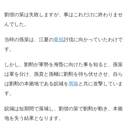
劉偕の策は失敗しますが、事はこれだけに終わりませ
んでした。
当時の孫策は、江夏の
黄祖
討伐に向かっていたわけで
す。
しかし、劉勲が軍勢を海昬に向けた事を知ると、孫策
は軍を分け、孫賁と孫輔に劉勲を待ち伏せさせ、自ら
は劉勲の本拠地である皖城を
周瑜
と共に攻撃していま
す。
皖城は短期間で落城し、劉偕の策で劉勲が動き、本拠
地を失う結果となります。