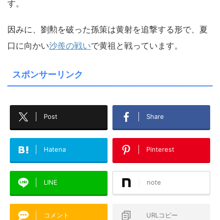
す。
因みに、劉勲を破った孫策は黄射を追撃する形で、夏
口に向かい
沙羨の戦い
で黄祖と戦っています。
スポンサーリンク
Post
Share
Hatena
Pinterest
LINE
note
コメント
URLコピー