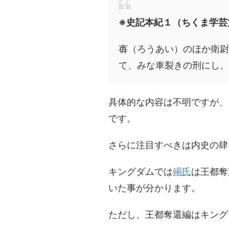
※史記本紀１（ちくま学芸
毐（ろうあい）のほか衛
て、みな車裂きの刑にし、
具体的な内容は不明ですが、
です。
さらに注目すべきは内史の肆
キングダムでは
竭氏
は王都奪
いた事が分かります。
ただし、王都奪還編はキング