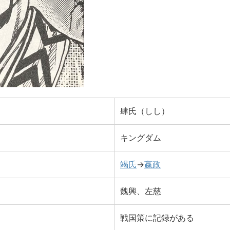
肆氏（しし）
キングダム
竭氏
→
嬴政
魏興、左慈
戦国策に記録がある