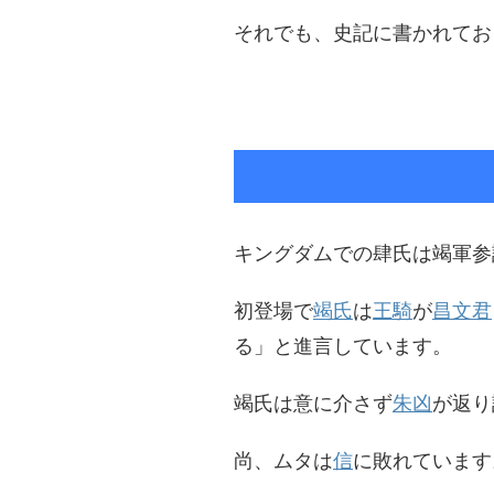
それでも、史記に書かれてお
キングダムでの肆氏は竭軍参
初登場で
竭氏
は
王騎
が
昌文君
る」と進言しています。
竭氏は意に介さず
朱凶
が返り
尚、ムタは
信
に敗れています