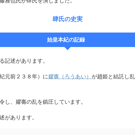
藤雅也氏が肆氏を演じました。
肆氏の史実
始皇本紀の記録
る記述があります。
紀元前２３８年）に
嫪毐（ろうあい）
が趙姫と結託し乱
令し、嫪毐の乱を鎮圧しています。
述があります。