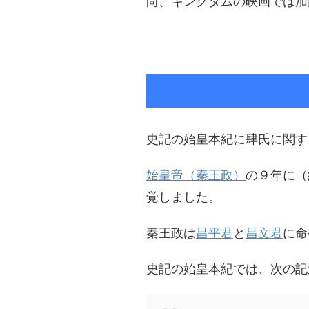
尚、キングダムの映画では加
史記の始皇本紀に肆氏に関す
始皇帝（秦王政）
の９年に（
覚しました。
秦王政は
昌平君
と
昌文君
に命
史記の始皇本紀では、次の記