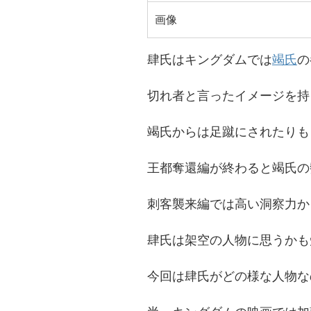
画像
肆氏はキングダムでは
竭氏
の
切れ者と言ったイメージを持
竭氏からは足蹴にされたりも
王都奪還編が終わると竭氏の
刺客襲来編では高い洞察力か
肆氏は架空の人物に思うかも
今回は肆氏がどの様な人物な