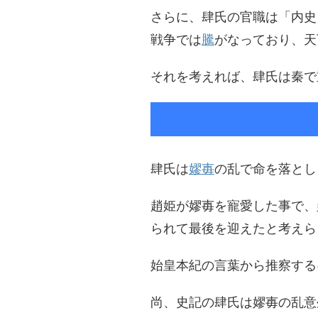
さらに、肆氏の官職は「内史
戦争では
騰
がなっており、天
それを考えれば、肆氏は秦で
肆氏は
嫪毐
の乱で命を落とし
趙姫が嫪毐を寵愛した事で、
られて最後を迎えたと考えら
始皇本紀の言葉から推察する
尚、史記の肆氏は嫪毐の乱意