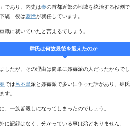
」であり、内史は
秦
の首都近郊の地域を統治する役割で
下統一後は
蒙恬
が就任しています。
重職に就いていたと言えるでしょう。
肆氏は何故最後を迎えたのか
ましたが、その理由は簡単に嫪毐派の人だったからでし
秦
では
呂不韋
派と嫪毐派で多いに争った話があり、肆氏
ます。
に、一族皆殺しになってしまったのでしょう。
外に記録はなく、分かっている事は殆どありません。