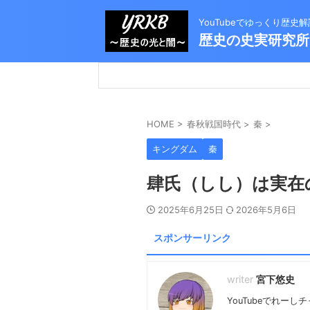
YouTubeでゆっくり歴
歴史の史実研究所
HOME
>
春秋戦国時代
>
秦
>
キングダム
秦
肆氏（しし）は実在
2025年6月25日
2026年5月6日
スポンサーリンク
宮下悠史
YouTubeでれ