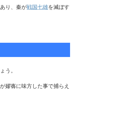
あり、秦が
戦国七雄
を滅ぼす
ょう。
が嫪毐に味方した事で捕らえ