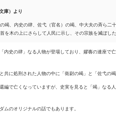
文庫）より
尉の竭、内史の肆、佐弋（官名）の竭、中大夫の斉ら二
首を木の上にさらして人民に示し、その宗族を滅ぼし
「内史の肆」なる人物が登場しており、嫪毐の連座で亡
と共に処刑された人物の中に「衛尉の竭」と「佐弋の竭
還編で亡くなっていますが、史実を見ると「竭」なる人
ダムのオリジナルの話でもあります。