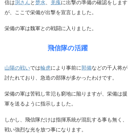
信は
渕さん
と
楚水
、
羌瘣
に出撃の準備の確認をします
が、ここで栄備が出撃を宣言しました。
栄備の軍は魏軍との戦闘に入りました。
飛信隊の活躍
山陽の戦い
では
輪虎
により事前に
郭備
などの千人将が
討たれており、急造の部隊が多かったわけです。
栄備の軍は苦戦し常氾も窮地に陥りますが、栄備は援
軍を送るように指示しました。
しかし、飛信隊だけは指揮系統が混乱する事も無く、
戦い強烈な光を放つ事になります。