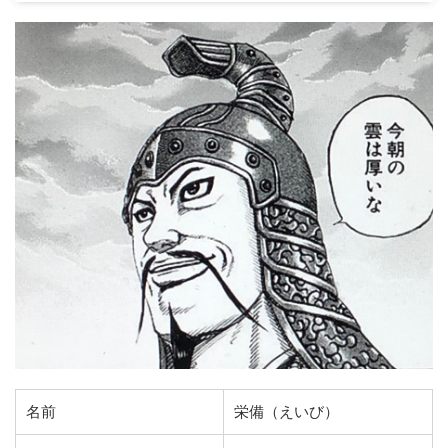
名前
栄備（えいび）