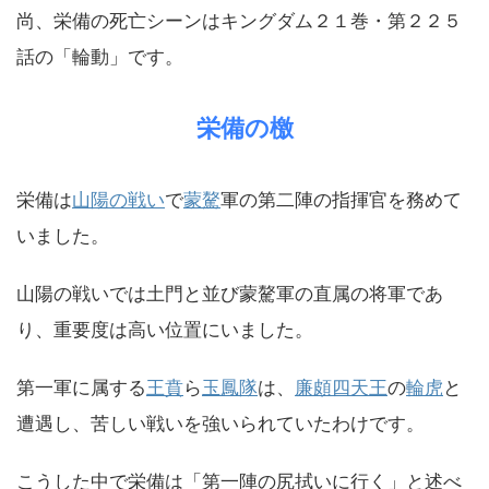
尚、栄備の死亡シーンはキングダム２１巻・第２２５
話の「輪動」です。
栄備の檄
栄備は
山陽の戦い
で
蒙驁
軍の第二陣の指揮官を務めて
いました。
山陽の戦いでは土門と並び蒙驁軍の直属の将軍であ
り、重要度は高い位置にいました。
第一軍に属する
王賁
ら
玉鳳隊
は、
廉頗四天王
の
輪虎
と
遭遇し、苦しい戦いを強いられていたわけです。
こうした中で栄備は「第一陣の尻拭いに行く」と述べ