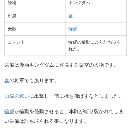
登場
キングダム
所属
秦
天敵
輪虎
コメント
輪虎の輪動により討ち取ら
れた。
栄備は漫画キングダムに登場する架空の人物です。
秦
の将軍でもあります。
山陽の戦い
に出撃し、信に檄を飛ばすなどしました。
輪虎
が輪動を発動させると、本陣が斬り裂かれてしま
い栄備は討ち取られる事になります。