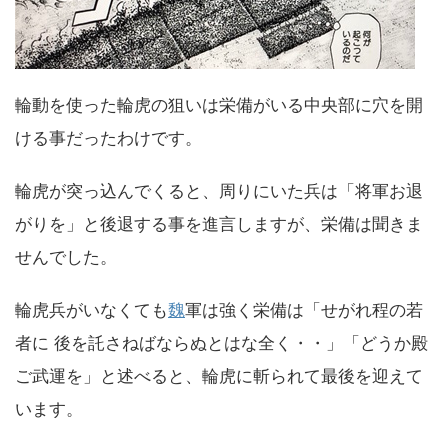
輪動を使った輪虎の狙いは栄備がいる中央部に穴を開
ける事だったわけです。
輪虎が突っ込んでくると、周りにいた兵は「将軍お退
がりを」と後退する事を進言しますが、栄備は聞きま
せんでした。
輪虎兵がいなくても
魏
軍は強く栄備は「せがれ程の若
者に 後を託さねばならぬとはな全く・・」「どうか殿
ご武運を」と述べると、輪虎に斬られて最後を迎えて
います。