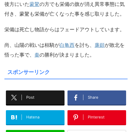
後方にいた
蒙驁
の方でも栄備の旗が消え異常事態に気
付き、蒙驁も栄備が亡くなった事を感じ取りました。
栄備は死亡し物語からはフェードアウトしています。
尚、山陽の戦いは桓騎が
白亀西
を討ち、
廉頗
が敗北を
悟った事で、
秦
の勝利が決まりました。
スポンサーリンク
Post
Share
Hatena
Pinterest