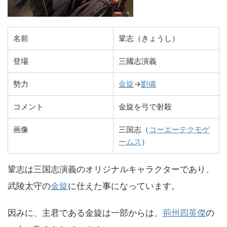
名前
鞏志（きょうし）
登場
三國志演義
勢力
金旋
→
劉備
コメント
金旋を弓で射殺
画像
三国志（
コーエーテクモゲ
ームス
）
鞏志は三国志演義のオリジナルキャラクターであり、
武陵太守の
金旋
に仕えた事になっています。
因みに、主君である金旋は一部からは、
荊州四英傑
の