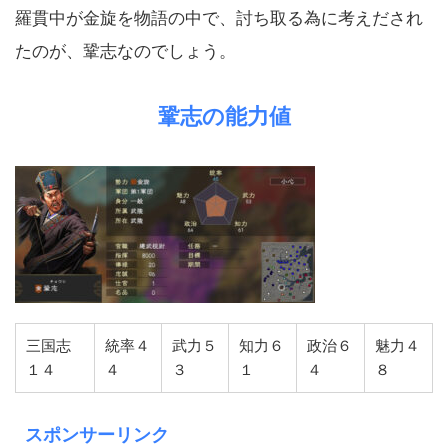
羅貫中が金旋を物語の中で、討ち取る為に考えだされ
たのが、鞏志なのでしょう。
鞏志の能力値
三国志
統率４
武力５
知力６
政治６
魅力４
１４
４
３
１
４
８
スポンサーリンク