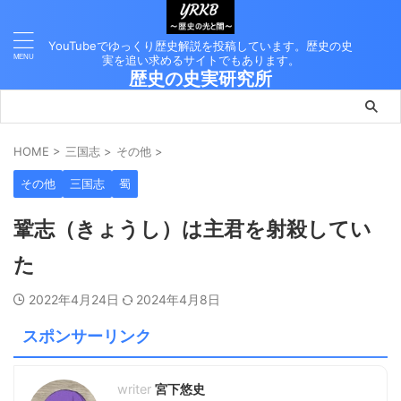
YouTubeでゆっくり歴史解説を投稿しています。歴史の史
実を追い求めるサイトでもあります。
歴史の史実研究所
HOME
>
三国志
>
その他
>
その他
三国志
蜀
鞏志（きょうし）は主君を射殺してい
た
2022年4月24日
2024年4月8日
スポンサーリンク
宮下悠史