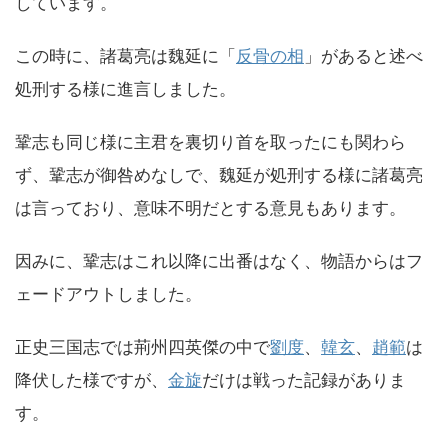
しています。
この時に、諸葛亮は魏延に「
反骨の相
」があると述べ
処刑する様に進言しました。
鞏志も同じ様に主君を裏切り首を取ったにも関わら
ず、鞏志が御咎めなしで、魏延が処刑する様に諸葛亮
は言っており、意味不明だとする意見もあります。
因みに、鞏志はこれ以降に出番はなく、物語からはフ
ェードアウトしました。
正史三国志では荊州四英傑の中で
劉度
、
韓玄
、
趙範
は
降伏した様ですが、
金旋
だけは戦った記録がありま
す。