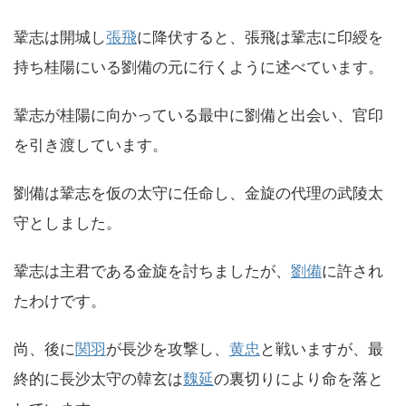
鞏志は開城し
張飛
に降伏すると、張飛は鞏志に印綬を
持ち桂陽にいる劉備の元に行くように述べています。
鞏志が桂陽に向かっている最中に劉備と出会い、官印
を引き渡しています。
劉備は鞏志を仮の太守に任命し、金旋の代理の武陵太
守としました。
鞏志は主君である金旋を討ちましたが、
劉備
に許され
たわけです。
尚、後に
関羽
が長沙を攻撃し、
黄忠
と戦いますが、最
終的に長沙太守の韓玄は
魏延
の裏切りにより命を落と