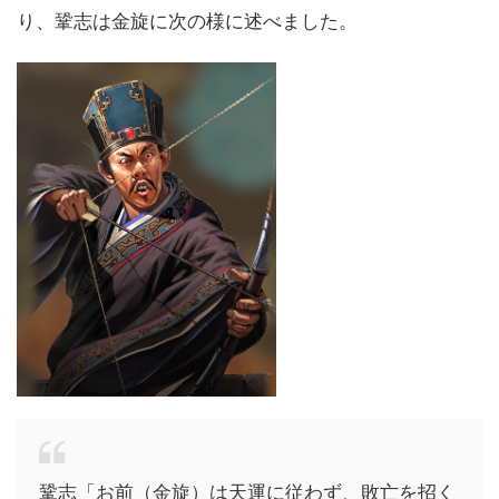
り、鞏志は金旋に次の様に述べました。
鞏志「お前（金旋）は天運に従わず、敗亡を招く