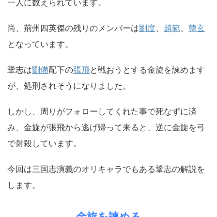
一人に数えられています。
尚、荊州四英傑の残りのメンバーは
劉度
、
趙範
、
韓玄
となっています。
鞏志は
劉備
配下の
張飛
と戦おうとする金旋を諫めます
が、処刑されそうになりました。
しかし、周りがフォローしてくれた事で死なずに済
み、金旋が張飛から逃げ帰って来ると、逆に金旋を弓
で射殺しています。
今回は三国志演義のオリキャラでもある鞏志の解説を
します。
金旋を諫める