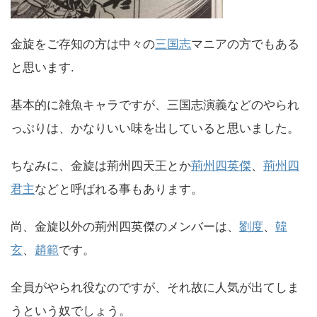
金旋をご存知の方は中々の
三国志
マニアの方でもある
と思います.
基本的に雑魚キャラですが、三国志演義などのやられ
っぷりは、かなりいい味を出していると思いました。
ちなみに、金旋は荊州四天王とか
荊州四英傑
、
荊州四
君主
などと呼ばれる事もあります。
尚、金旋以外の荊州四英傑のメンバーは、
劉度
、
韓
玄
、
趙範
です。
全員がやられ役なのですが、それ故に人気が出てしま
うという奴でしょう。