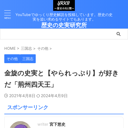
YouTubeでゆっくり歴史解説を投稿しています。歴史の史
実を追い求めるサイトでもあります。
歴史の史実研究所
HOME
>
三国志
>
その他
>
その他
三国志
金旋の史実と【やられっぷり】が好き
だ「荊州四天王」
2021年4月8日
2024年4月9日
スポンサーリンク
宮下悠史