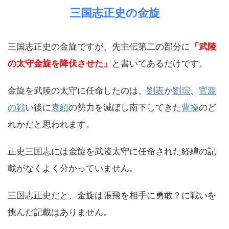
三国志正史の金旋
三国志正史の金旋ですが、先主伝第二の部分に
「武陵
の太守金旋を降伏させた」
と書いてあるだけです。
金旋を武陵の太守に任命したのは、
劉表
か
劉琮
、
官渡
の戦
い後に
袁紹
の勢力を滅ぼし南下してきた
曹操
のど
れかだと思われます。
正史三国志には金旋を武陵太守に任命された経緯の記
載がなくよく分かっていません。
三国志正史だと、金旋は張飛を相手に勇敢？に戦いを
挑んだ記載はありません。