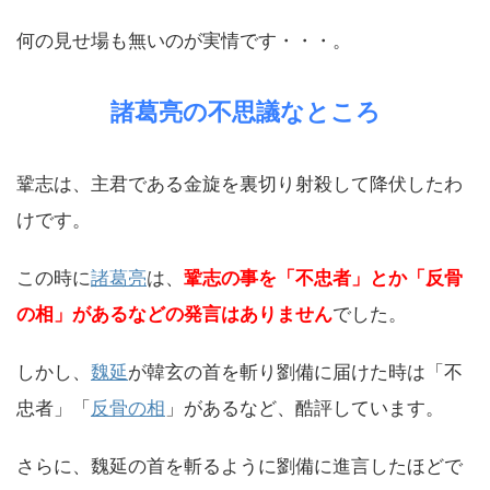
何の見せ場も無いのが実情です・・・。
諸葛亮の不思議なところ
鞏志は、主君である金旋を裏切り射殺して降伏したわ
けです。
この時に
諸葛亮
は、
鞏志の事を「不忠者」とか「反骨
の相」があるなどの発言はありません
でした。
しかし、
魏延
が韓玄の首を斬り劉備に届けた時は「不
忠者」「
反骨の相
」があるなど、酷評しています。
さらに、魏延の首を斬るように劉備に進言したほどで