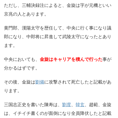
ただし、
三輔決録注
によると、金旋は字が元機といい
京兆の人とあります。
黄門郎、漢陽太守を歴任して、中央に行く事になり議
郎になり、中郎将に昇進して武陵太守になったとあり
ます。
中央においても、
金旋はキャリアを積んで行った
事が
分かるはずです。
その後、金旋は
劉備
に攻撃されて死亡したと記載があ
ります。
三国志正史を書いた陳寿は、
劉度
、
韓玄
、趙範、金旋
は、イチイチ書くのが面倒になり全員降伏したと記載