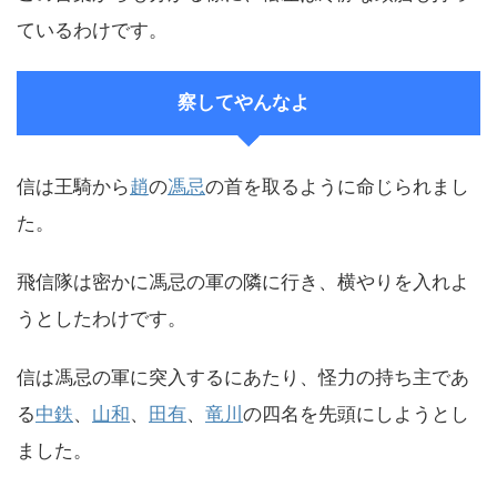
ているわけです。
察してやんなよ
信は王騎から
趙
の
馮忌
の首を取るように命じられまし
た。
飛信隊は密かに馮忌の軍の隣に行き、横やりを入れよ
うとしたわけです。
信は馮忌の軍に突入するにあたり、怪力の持ち主であ
る
中鉄
、
山和
、
田有
、
竜川
の四名を先頭にしようとし
ました。