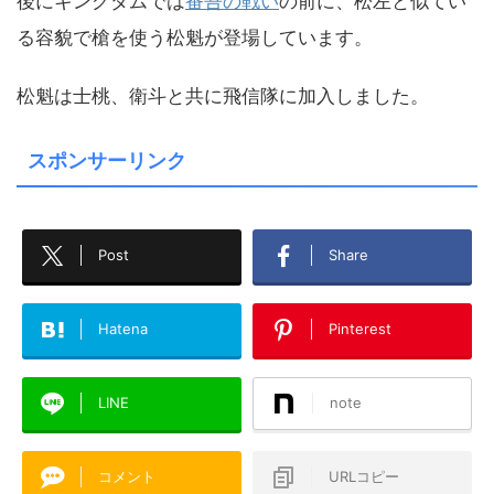
後にキングダムでは
番吾の戦い
の前に、松左と似てい
る容貌で槍を使う松魁が登場しています。
松魁は士桃、衛斗と共に飛信隊に加入しました。
スポンサーリンク
Post
Share
Hatena
Pinterest
LINE
note
コメント
URLコピー