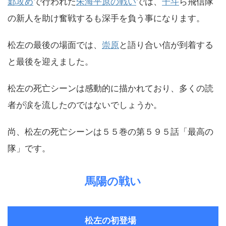
鄴攻め
で行われた
朱海平原の戦い
では、
干斗
ら飛信隊
の新人を助け奮戦するも深手を負う事になります。
松左の最後の場面では、
崇原
と語り合い信が到着する
と最後を迎えました。
松左の死亡シーンは感動的に描かれており、多くの読
者が涙を流したのではないでしょうか。
尚、松左の死亡シーンは５５巻の第５９５話「最高の
隊」です。
馬陽の戦い
松左の初登場