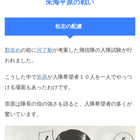
朱海平原の戦い
松左の配慮
鄴攻め
の前に
河了貂
が考案した飛信隊の入隊試験が行
われました。
こうした中で
崇原
が入隊希望者１０人を一人でやっつ
ける場面もあったわけです。
崇原は隊長の信の強さを語ると、入隊希望者の多くが
驚いています。