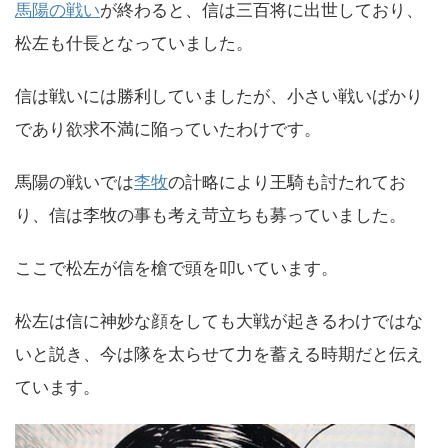
馬陽の戦い
が終わると、信は三百将に出世しており、
松左も什長となっていました。
信は戦いには勝利していましたが、小さい戦いばかり
であり欲求不満に陥っていたわけです。
馬陽の戦いでは
李牧
の計略により王騎も討たれてお
り、信は李牧の事も考え苛立ちも募っていました。
ここで松左が信を槍で頭を叩いています。
松左は信に神妙な顔をしても大戦が起きるわけではな
いと説き、今は隊を太らせて力を蓄える時期だと伝え
ています。