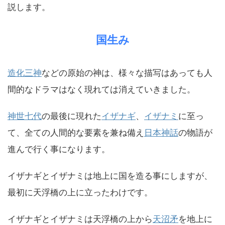
説します。
国生み
造化三神
などの原始の神は、様々な描写はあっても人
間的なドラマはなく現れては消えていきました。
神世七代
の最後に現れた
イザナギ
、
イザナミ
に至っ
て、全ての人間的な要素を兼ね備え
日本神話
の物語が
進んで行く事になります。
イザナギとイザナミは地上に国を造る事にしますが、
最初に天浮橋の上に立ったわけです。
イザナギとイザナミは天浮橋の上から
天沼矛
を地上に