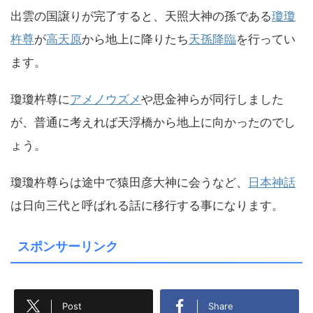
出雲の国譲りが完了すると、天照大神の孫である
瓊瓊
杵尊
が
高天原
から地上に降りたち
天孫降臨
を行ってい
ます。
瓊瓊杵尊に
アメノウズメ
や思金神らが同行しました
が、普通に考えれば天浮橋から地上に向かったのでし
ょう。
瓊瓊杵尊らは途中で猿田彦大神に会うなど、
日本神話
は日向三代と呼ばれる話に移行する事になります。
スポンサーリンク
Post
Share