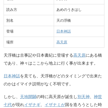
読み方
あめのうきはし
別名
天の浮橋
登場
日本神話
場所
高天原
天浮橋は古事記や日本書紀に登場する
高天原
にある橋
であり、神々はここから地上に行く事が出来ます。
日本神話
を見ても、天浮橋がどのタイミングで出来た
のかはイマイチ説明がなく不明です。
しかし、
天地開闢
の時に高天原が誕生し
別天神
、
神世
七代
が現れ
イザナギ
、
イザナミが
国を造ろうとした時