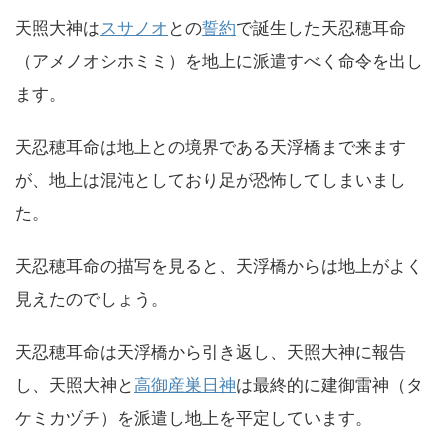
天照大神は
スサノオ
との
誓約
で誕生した天忍穂耳命
（アメノオシホミミ）を地上に派遣すべく命令を出し
ます。
天忍穂耳命は地上との境界である天浮橋まで来ます
が、地上は混沌としており足が恐怖してしまいまし
た。
天忍穂耳命の描写を見ると、天浮橋からは地上がよく
見えたのでしょう。
天忍穂耳命は天浮橋から引き返し、天照大神に報告
し、天照大神と
高御産巣日神
は最終的に建御雷神（タ
ケミカヅチ）を派遣し地上を平定しています。