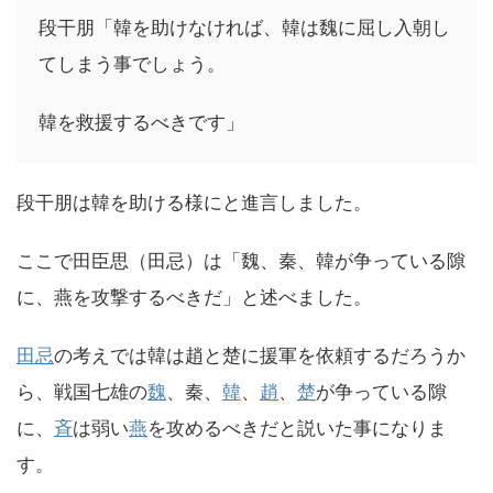
段干朋「韓を助けなければ、韓は魏に屈し入朝し
てしまう事でしょう。
韓を救援するべきです」
段干朋は韓を助ける様にと進言しました。
ここで田臣思（田忌）は「魏、秦、韓が争っている隙
に、燕を攻撃するべきだ」と述べました。
田忌
の考えでは韓は趙と楚に援軍を依頼するだろうか
ら、戦国七雄の
魏
、秦、
韓
、
趙
、
楚
が争っている隙
に、
斉
は弱い
燕
を攻めるべきだと説いた事になりま
す。