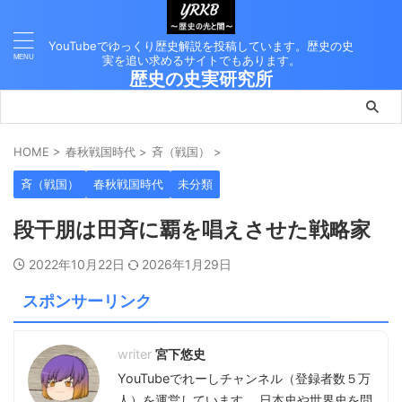
YouTubeでゆっくり歴史解説を投稿しています。歴史の史
実を追い求めるサイトでもあります。
歴史の史実研究所
HOME
>
春秋戦国時代
>
斉（戦国）
>
斉（戦国）
春秋戦国時代
未分類
段干朋は田斉に覇を唱えさせた戦略家
2022年10月22日
2026年1月29日
スポンサーリンク
宮下悠史
YouTubeでれーしチャンネル（登録者数５万
人）を運営しています。 日本史や世界史を問