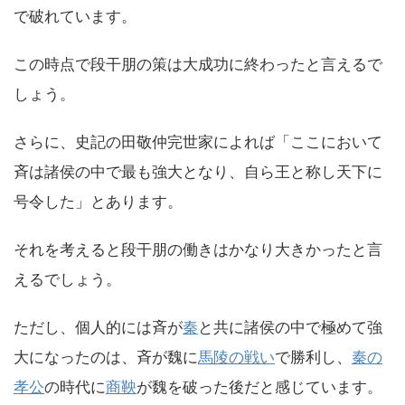
で破れています。
この時点で段干朋の策は大成功に終わったと言えるで
しょう。
さらに、史記の田敬仲完世家によれば「ここにおいて
斉は諸侯の中で最も強大となり、自ら王と称し天下に
号令した」とあります。
それを考えると段干朋の働きはかなり大きかったと言
えるでしょう。
ただし、個人的には斉が
秦
と共に諸侯の中で極めて強
大になったのは、斉が魏に
馬陵の戦い
で勝利し、
秦の
孝公
の時代に
商鞅
が魏を破った後だと感じています。