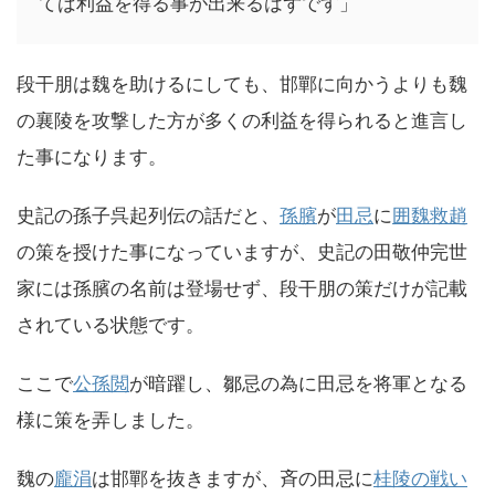
てば利益を得る事が出来るはずです」
段干朋は魏を助けるにしても、邯鄲に向かうよりも魏
の襄陵を攻撃した方が多くの利益を得られると進言し
た事になります。
史記の孫子呉起列伝の話だと、
孫臏
が
田忌
に
囲魏救趙
の策を授けた事になっていますが、史記の田敬仲完世
家には孫臏の名前は登場せず、段干朋の策だけが記載
されている状態です。
ここで
公孫閲
が暗躍し、鄒忌の為に田忌を将軍となる
様に策を弄しました。
魏の
龐涓
は邯鄲を抜きますが、斉の田忌に
桂陵の戦い