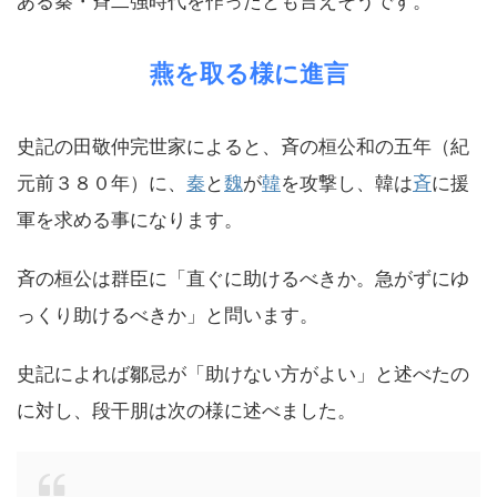
ある秦・斉二強時代を作ったとも言えそうです。
燕を取る様に進言
史記の田敬仲完世家によると、斉の桓公和の五年（紀
元前３８０年）に、
秦
と
魏
が
韓
を攻撃し、韓は
斉
に援
軍を求める事になります。
斉の桓公は群臣に「直ぐに助けるべきか。急がずにゆ
っくり助けるべきか」と問います。
史記によれば鄒忌が「助けない方がよい」と述べたの
に対し、段干朋は次の様に述べました。