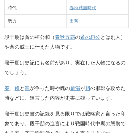
時代
春秋戦国時代
勢力
田斉
段干朋は斉の桓公和（
春秋五覇
の
斉の桓公
とは別人）
や斉の威王に仕えた人物です。
段干朋は史記にも名前があり、実在した人物になるの
でしょう。
秦
、
魏
と
韓
が争った時や魏の
龐涓
が
趙
の邯鄲を攻めた
時などに、進言した内容が史書に残っています。
段干朋は史書の記録を見る限りでは戦略家と言った印
象であり、段干朋の進言により戦国時代中期の態勢で