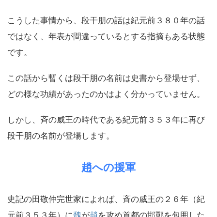
こうした事情から、段干朋の話は紀元前３８０年の話
ではなく、年表が間違っているとする指摘もある状態
です。
この話から暫くは段干朋の名前は史書から登場せず、
どの様な功績があったのかはよく分かっていません。
しかし、斉の威王の時代である紀元前３５３年に再び
段干朋の名前が登場します。
趙への援軍
史記の田敬仲完世家によれば、斉の威王の２６年（紀
元前３５３年）に
魏
が
趙
を攻め首都の邯鄲を包囲した