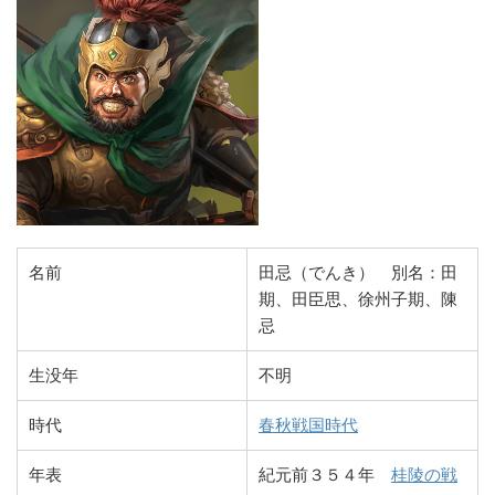
名前
田忌（でんき） 別名：田
期、田臣思、徐州子期、陳
忌
生没年
不明
時代
春秋戦国時代
年表
紀元前３５４年
桂陵の戦