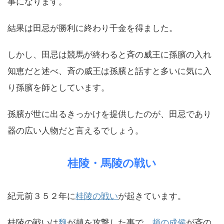
事になります。
結果は田忌が勝利に終わり千金を得ました。
しかし、田忌は競馬が終わると斉の威王に孫臏の入れ
知恵だと述べ、斉の威王は孫臏と話すと多いに気に入
り孫臏を師としています。
孫臏が世に出るきっかけを提供したのが、田忌であり
器の広い人物だと言えるでしょう。
桂陵・馬陵の戦い
紀元前３５２年に
桂陵の戦い
が起きています。
桂陵の戦いは
魏
が趙を攻撃した事で、
趙の成侯
が斉の