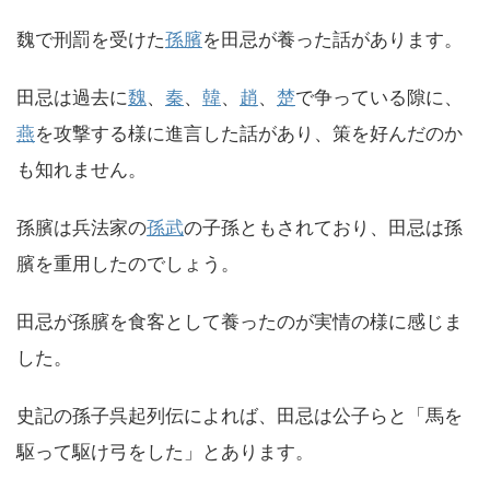
魏で刑罰を受けた
孫臏
を田忌が養った話があります。
田忌は過去に
魏
、
秦
、
韓
、
趙
、
楚
で争っている隙に、
燕
を攻撃する様に進言した話があり、策を好んだのか
も知れません。
孫臏は兵法家の
孫武
の子孫ともされており、田忌は孫
臏を重用したのでしょう。
田忌が孫臏を食客として養ったのが実情の様に感じま
した。
史記の孫子呉起列伝によれば、田忌は公子らと「馬を
駆って駆け弓をした」とあります。