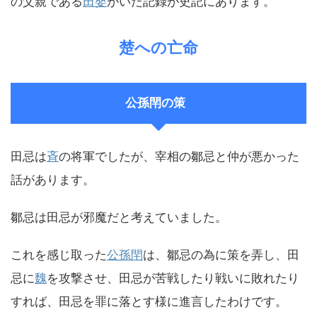
の父親である
田嬰
がいた記録が史記にあります。
楚への亡命
公孫閈の策
田忌は
斉
の将軍でしたが、宰相の鄒忌と仲が悪かった
話があります。
鄒忌は田忌が邪魔だと考えていました。
これを感じ取った
公孫閈
は、鄒忌の為に策を弄し、田
忌に
魏
を攻撃させ、田忌が苦戦したり戦いに敗れたり
すれば、田忌を罪に落とす様に進言したわけです。