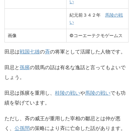
い
紀元前３４２年
馬陵の戦
い
画像
©コーエーテクモゲームス
田忌は
戦国七雄
の
斉
の将軍として活躍した人物です。
田忌と
孫臏
の競馬の話は有名な逸話と言ってもよいで
しょう。
田忌は孫臏を重用し、
桂陵の戦い
や
馬陵の戦い
でも功
績を挙げています。
ただし、斉の威王が重用した宰相の鄒忌とは仲が悪
く、
公孫閈
の策略により斉に亡命した話があります。