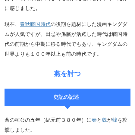
に感じました。
現在、
春秋戦国時代
の後期を題材にした漫画キングダ
ムが人気ですが、田忌や孫臏が活躍した時代は戦国時
代の前期から中期に移る時代でもあり、キングダムの
世界よりも１００年以上も前の時代です。
燕を討つ
史記の記述
斉の桓公の五年（紀元前３８０年）に
秦
と
魏
が
韓
を攻
撃しました。