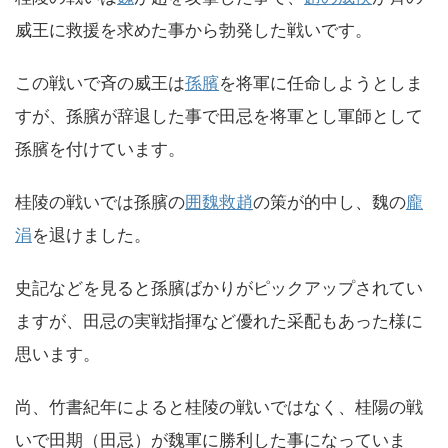
威王に救援を求めた事から勃発した戦いです。
この戦いで斉の威王は
孫臏
を将軍に任命しようとしま
すが、孫臏が辞退した事で田忌を将軍とし軍師として
孫臏を付けています。
桂陵の戦いでは孫臏の
囲魏救趙
の策が的中し、魏の
龐
涓
を退けました。
史記などを見ると孫臏ばかりがピックアップされてい
ますが、田忌の実戦指揮など優れた采配もあった様に
思います。
尚、竹書紀年によると桂陵の戦いではなく、桂陽の戦
いで田期（田忌）が魏軍に勝利した事になっていま