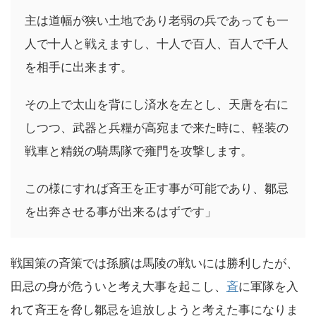
主は道幅が狭い土地であり老弱の兵であっても一
人で十人と戦えますし、十人で百人、百人で千人
を相手に出来ます。
その上で太山を背にし済水を左とし、天唐を右に
しつつ、武器と兵糧が高宛まで来た時に、軽装の
戦車と精鋭の騎馬隊で雍門を攻撃します。
この様にすれば斉王を正す事が可能であり、鄒忌
を出奔させる事が出来るはずです」
戦国策の斉策では孫臏は馬陵の戦いには勝利したが、
田忌の身が危ういと考え大事を起こし、
斉
に軍隊を入
れて斉王を脅し鄒忌を追放しようと考えた事になりま