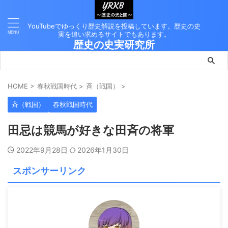
YouTubeでゆっくり歴史解説を投稿しています。歴史の史
実を追い求めるサイトでもあります。
歴史の史実研究所
HOME
>
春秋戦国時代
>
斉（戦国）
>
斉（戦国）
春秋戦国時代
田忌は競馬が好きな田斉の将軍
2022年9月28日
2026年1月30日
スポンサーリンク