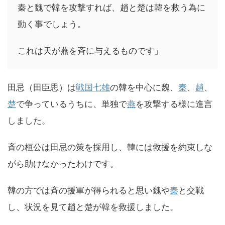
秦と魏で韓を攻撃すれば、趙と楚は韓を救う為に
動く事でしょう。
これは天が燕を斉に与えるものです」
田忌（田臣思）は
戦国七雄
の韓を中心に魏、
秦
、
趙
、
楚
で争っているうちに、単独で
燕
を攻撃する様に進言
しました。
斉の桓公は田忌の策を採用し、韓には救援を約束しな
がら助けなかったわけです。
韓の方では斉の援軍が得られると思い魏や
秦
と交戦
し、状況を見て趙と楚が韓を救援しました。