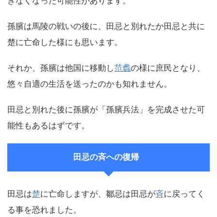
きなくなった可能性があります。
孫臏は馬陵の戦いの後に、田忌と別れたか田忌と共に
楚に亡命した様にも思います。
それか、孫臏は他国に移動し
范蠡
の様に庶民となり、
悠々自適の生活を送ったのかも知れません。
田忌と別れた後に孫臏が「孫臏兵法」を完成させた可
能性もあるはずです。
田忌の斉への復帰
田忌は
楚
に亡命しますが、鄒忌は田忌が
斉
に戻ってく
る事を恐れました。