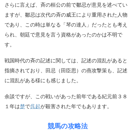
さらに言えば、斉の桓公の前で鄒忌が意見を述べてい
ますが、鄒忌は次代の斉の威王により重用された人物
であり、この時は単なる「琴の達人」だったとも考え
られ、朝廷で意見を言う資格があったのかは不明で
す。
戦国時代の斉の記述に関しては、記述の混乱があると
指摘されており、田忌（田臣思）の燕攻撃策も、記述
に混乱がある様にも感じました。
余談ですが、この戦いがあった前年である紀元前３８
１年は
楚
で
呉起
が殺害された年でもあります。
競馬の攻略法