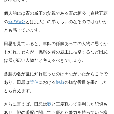
個人的には斉の威王の父親である斉の桓公（春秋五覇
の
斉の桓公
とは別人）の弟くらいのなるのではないか
とも感じています。
田忌を見ていると、軍師の孫臏あっての人物に思うか
も知れませんが、孫臏を斉の威王に推挙するなど田忌
は器が広い人物だと考えるべきでしょう。
孫臏の名が世に知れ渡ったのは田忌がいたからこそで
あり、田忌は
管仲
における
鮑叔
の様な役目を果たした
とも言えます。
さらに言えば、田忌は
魏
と三度戦って勝利した記録も
あり、戦の采配に関しても優れた能力を持っていた様