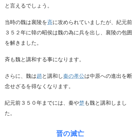
と言えるでしょう。
当時の魏は襄陵を
斉
に攻められていましたが、紀元前
３５２年に韓の昭侯は魏の為に兵を出し、襄陵の包囲
を解きました。
斉も魏と講和する事になります。
さらに、魏は
趙
と講和し
秦の孝公
は中原への進出を断
念せざるを得なくなります。
紀元前３５０年までには、秦や
楚
も魏と講和しまし
た。
晋の滅亡