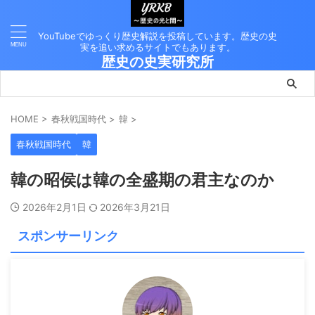
YouTubeでゆっくり歴史解説を投稿しています。歴史の史
実を追い求めるサイトでもあります。
歴史の史実研究所
HOME
>
春秋戦国時代
>
韓
>
春秋戦国時代
韓
韓の昭侯は韓の全盛期の君主なのか
2026年2月1日
2026年3月21日
スポンサーリンク