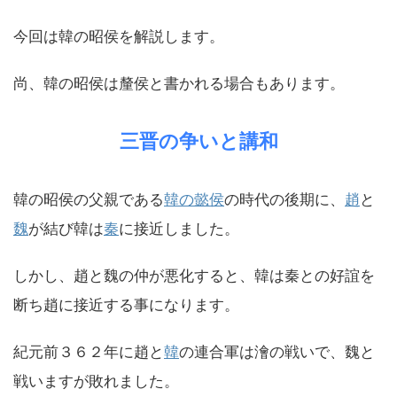
今回は韓の昭侯を解説します。
尚、韓の昭侯は釐侯と書かれる場合もあります。
三晋の争いと講和
韓の昭侯の父親である
韓の懿侯
の時代の後期に、
趙
と
魏
が結び韓は
秦
に接近しました。
しかし、趙と魏の仲が悪化すると、韓は秦との好誼を
断ち趙に接近する事になります。
紀元前３６２年に趙と
韓
の連合軍は澮の戦いで、魏と
戦いますが敗れました。