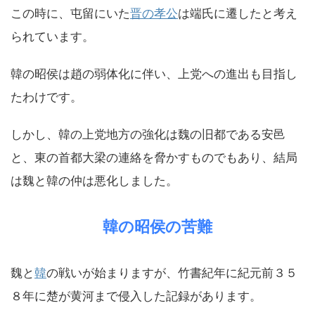
この時に、屯留にいた
晋の孝公
は端氏に遷したと考え
られています。
韓の昭侯は趙の弱体化に伴い、上党への進出も目指し
たわけです。
しかし、韓の上党地方の強化は魏の旧都である安邑
と、東の首都大梁の連絡を脅かすものでもあり、結局
は魏と韓の仲は悪化しました。
韓の昭侯の苦難
魏と
韓
の戦いが始まりますが、竹書紀年に紀元前３５
８年に楚が黄河まで侵入した記録があります。