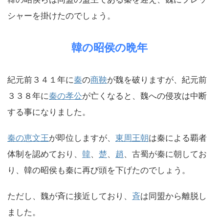
シャーを掛けたのでしょう。
韓の昭侯の晩年
紀元前３４１年に
秦
の
商鞅
が魏を破りますが、紀元前
３３８年に
秦の孝公
が亡くなると、魏への侵攻は中断
する事になりました。
秦の恵文王
が即位しますが、
東周王朝
は秦による覇者
体制を認めており、
韓
、
楚
、
趙
、古蜀が秦に朝してお
り、韓の昭侯も秦に再び頭を下げたのでしょう。
ただし、魏が斉に接近しており、
斉
は同盟から離脱し
ました。