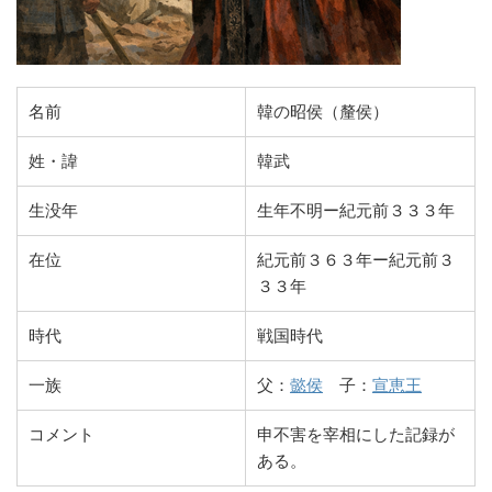
名前
韓の昭侯（釐侯）
姓・諱
韓武
生没年
生年不明ー紀元前３３３年
在位
紀元前３６３年ー紀元前３
３３年
時代
戦国時代
一族
父：
懿侯
子：
宣恵王
コメント
申不害を宰相にした記録が
ある。