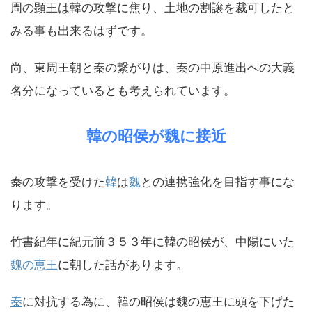
周の顕王は韓の攻撃に焦り、土地の割譲を裁可したと
みる事も出来るはずです。
尚、東周王朝と秦の繋がりは、秦の中原進出への大義
名分になっているとも考えられています。
韓の昭侯が魏に接近
秦の攻撃を受けた
韓
は
魏
との連携強化を目指す事にな
ります。
竹書紀年に紀元前３５３年に韓の昭侯が、中陽にいた
魏の恵王
に朝した話があります。
秦
に対抗する為に、韓の昭侯は魏の恵王に頭を下げた