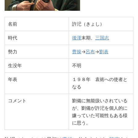
名前
許汜（きょし）
時代
後漢
末期、
三国志
勢力
曹操
→
呂布
→
劉表
生没年
不明
年表
１９８年 袁術への使者と
なる
コメント
劉備に無能扱いされている
が、劉備が許汜を個人的に
嫌っていた可能性もある様
に思う。