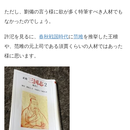
ただし、劉備の言う様に欲が多く特筆すべき人材でも
なかったのでしょう。
許汜を見るに、
春秋戦国時代
に
范雎
を推挙した王稽
や、范雎の元上司である須賈くらいの人材ではあった
様に思います。