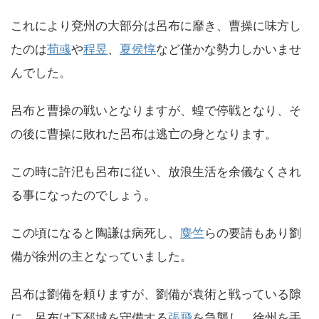
これにより兗州の大部分は呂布に靡き、曹操に味方し
たのは
荀彧
や
程昱
、
夏侯惇
など僅かな勢力しかいませ
んでした。
呂布と曹操の戦いとなりますが、蝗で停戦となり、そ
の後に曹操に敗れた呂布は逃亡の身となります。
この時に許汜も呂布に従い、放浪生活を余儀なくされ
る事になったのでしょう。
この頃になると陶謙は病死し、
麋竺
らの要請もあり劉
備が徐州の主となっていました。
呂布は劉備を頼りますが、劉備が袁術と戦っている隙
に、呂布は下邳城を守備する
張飛
を急襲し、徐州を手