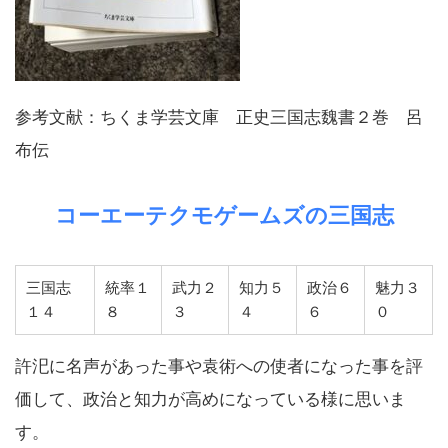
参考文献：ちくま学芸文庫 正史三国志魏書２巻 呂
布伝
コーエーテクモゲームズの三国志
三国志
統率１
武力２
知力５
政治６
魅力３
１４
８
３
４
６
０
許汜に名声があった事や袁術への使者になった事を評
価して、政治と知力が高めになっている様に思いま
す。