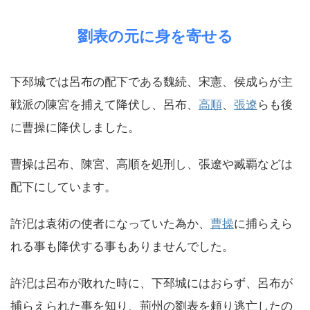
劉表の元に身を寄せる
下邳城では呂布の配下である魏続、宋憲、侯成らが主
戦派の陳宮を捕えて降伏し、呂布、
高順
、
張遼
らも後
に曹操に降伏しました。
曹操は呂布、陳宮、高順を処刑し、張遼や臧覇などは
配下にしています。
許汜は袁術の使者になっていた為か、
曹操
に捕らえら
れる事も降伏する事もありませんでした。
許汜は呂布が敗れた時に、下邳城にはおらず、呂布が
捕らえられた事を知り、荊州の劉表を頼り逃亡したの