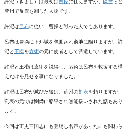
許汜（きょし）は最初は
曹操
に仕えますが、
陳宮
らと
兗州で反旗を翻した人物です。
許汜は
呂布
に従い、曹操と戦った人でもあります。
呂布は曹操に下邳城を包囲され窮地に陥りますが、許
汜と
王楷
を
袁術
の元に使者として派遣しています。
許汜と王楷は袁術を説得し、袁術は呂布を救援する構
えだけを見せる事になりました。
許汜は呂布が滅びた後は、荊州の
劉表
を頼りますが、
劉表の元では劉備に酷評され無能扱いされた話もあり
ます。
今回は正史三国志にも登場し名声があったにも関わら