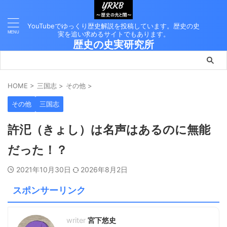
YouTubeでゆっくり歴史解説を投稿しています。歴史の史
実を追い求めるサイトでもあります。
歴史の史実研究所
HOME
>
三国志
>
その他
>
その他
三国志
許汜（きょし）は名声はあるのに無能
だった！？
2021年10月30日
2026年8月2日
スポンサーリンク
宮下悠史