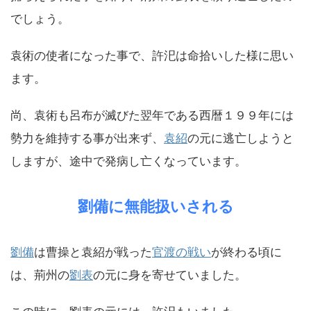
でしょう。
袁術の使者になった事で、許汜は命拾いした様に思い
ます。
尚、袁術も呂布が滅びた翌年である西暦１９９年には
勢力を維持する事が出来ず、
袁紹
の元に逃亡しようと
しますが、途中で発病し亡くなっています。
劉備に無能扱いされる
劉備
は曹操と袁紹が戦った
官渡の戦い
が終わる頃に
は、荊州の
劉表
の元に身を寄せていました。