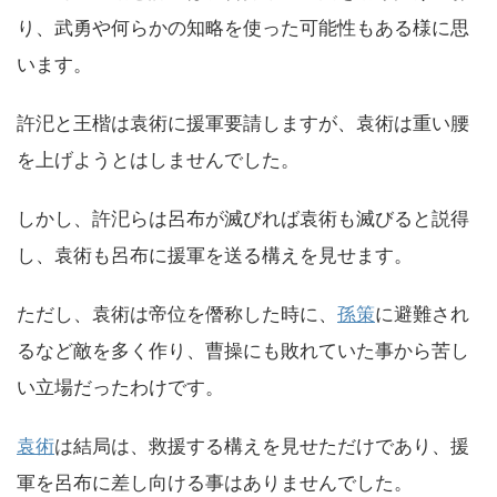
り、武勇や何らかの知略を使った可能性もある様に思
います。
許汜と王楷は袁術に援軍要請しますが、袁術は重い腰
を上げようとはしませんでした。
しかし、許汜らは呂布が滅びれば袁術も滅びると説得
し、袁術も呂布に援軍を送る構えを見せます。
ただし、袁術は帝位を僭称した時に、
孫策
に避難され
るなど敵を多く作り、曹操にも敗れていた事から苦し
い立場だったわけです。
袁術
は結局は、救援する構えを見せただけであり、援
軍を呂布に差し向ける事はありませんでした。