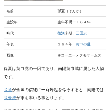
名前
孫夏（そんか）
生没年
生年不明ー１８４年
時代
後漢
末期、
三国志
年表
１８４年
黄巾の乱
画像
©コーエーテクモゲームス
孫夏は黄巾党の一因であり、南陽黄巾賊に属した人物
です。
張角
が全国の信徒に一斉蜂起を命令すると、南陽では
張曼成
が軍を率いる事とります。