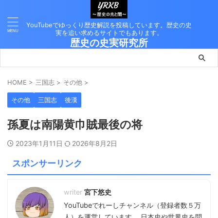
YouTubeでゆっくり歴史解説を投稿しています。歴史の史
実を追い求めるサイトでもあります。
歴史の史実研究所
HOME
>
三国志
>
その他
>
その他
三国志
後漢
孫夏は南陽黄巾賊最後の将
2023年1月11日
2026年8月2日
スポンサーリンク
宮下悠史
YouTubeでれーしチャンネル（登録者数５万
人）を運営しています。 日本史や世界史を問