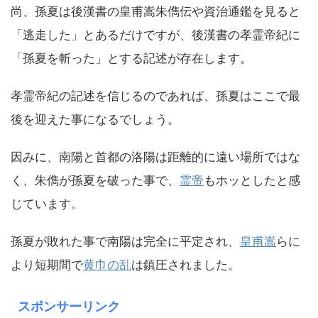
尚、孫夏は後漢書の皇甫嵩朱儁伝や資治通鑑を見ると
「逃走した」とあるだけですが、後漢書の孝霊帝紀に
「孫夏を斬った」とする記述が存在します。
孝霊帝紀の記述を信じるのであれば、孫夏はここで最
後を迎えた事になるでしょう。
因みに、南陽と首都の洛陽は距離的に遠い場所ではな
く、朱儁が孫夏を破った事で、
霊帝
もホッとしたと感
じています。
孫夏が敗れた事で南陽は完全に平定され、
皇甫嵩
らに
より短期間で
黄巾の乱
は鎮圧されました。
スポンサーリンク