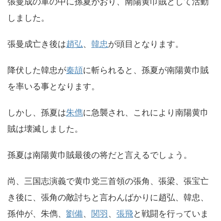
張曼成の軍の中に孫夏がおり、南陽黄巾賊として活動
しました。
張曼成亡き後は
趙弘
、
韓忠
が頭目となります。
降伏した韓忠が
秦頡
に斬られると、孫夏が南陽黄巾賊
を率いる事となります。
しかし、孫夏は
朱儁
に急襲され、これにより南陽黄巾
賊は壊滅しました。
孫夏は南陽黄巾賊最後の将だと言えるでしょう。
尚、三国志演義で黄巾党三首領の張角、張梁、張宝亡
き後に、張角の敵討ちと言わんばかりに趙弘、韓忠、
孫仲が、朱儁、
劉備
、
関羽
、
張飛
と戦闘を行っていま