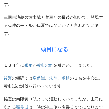
す。
三國志演義の黄巾賊と官軍との最後の戦いで、登場す
る孫仲のモデルが孫夏ではないか？と言われていま
す。
頭目になる
１８４年に
張角
が
黄巾の乱
を引き起こしました。
後漢
の朝廷では
皇甫嵩
、
朱儁
、
盧植
の３名を中心に、
黄巾賊の討伐を行わせています。
孫夏は南陽黄巾賊として活動していましたが、上司に
あたる
張曼成
は一時は神上使を名乗るまでになります