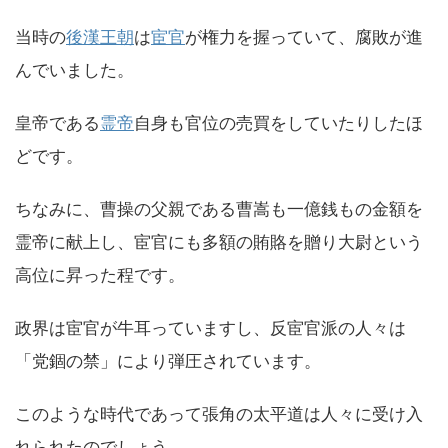
当時の
後漢王朝
は
宦官
が権力を握っていて、腐敗が進
んでいました。
皇帝である
霊帝
自身も官位の売買をしていたりしたほ
どです。
ちなみに、曹操の父親である曹嵩も一億銭もの金額を
霊帝に献上し、宦官にも多額の賄賂を贈り大尉という
高位に昇った程です。
政界は宦官が牛耳っていますし、反宦官派の人々は
「党錮の禁」により弾圧されています。
このような時代であって張角の太平道は人々に受け入
れられたのでしょう。