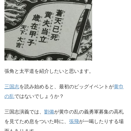
張角と太平道を紹介したいと思います。
三国志
を読み始めると、最初のビッグイベントが
黄巾
の乱
ではないでしょうか？
三国志演義では、
劉備
が黄巾の乱の義勇軍募集の高札
を見てため息をついた時に、
張飛
が一喝したりする場