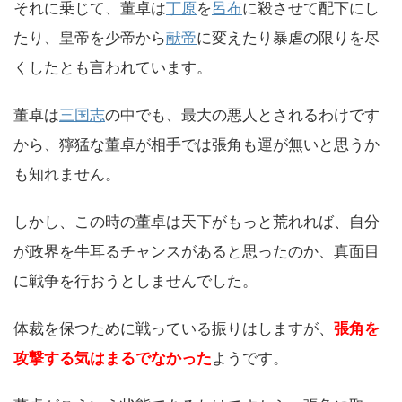
それに乗じて、董卓は
丁原
を
呂布
に殺させて配下にし
たり、皇帝を少帝から
献帝
に変えたり暴虐の限りを尽
くしたとも言われています。
董卓は
三国志
の中でも、最大の悪人とされるわけです
から、獰猛な董卓が相手では張角も運が無いと思うか
も知れません。
しかし、この時の董卓は天下がもっと荒れれば、自分
が政界を牛耳るチャンスがあると思ったのか、真面目
に戦争を行おうとしませんでした。
体裁を保つために戦っている振りはしますが、
張角を
攻撃する気はまるでなかった
ようです。