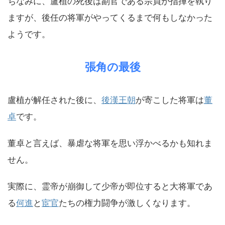
ちなみに、盧植の死後は副官である宗員が指揮を執り
ますが、後任の将軍がやってくるまで何もしなかった
ようです。
張角の最後
盧植が解任された後に、
後漢王朝
が寄こした将軍は
董
卓
です。
董卓と言えば、暴虐な将軍を思い浮かべるかも知れま
せん。
実際に、霊帝が崩御して少帝が即位すると大将軍であ
る
何進
と
宦官
たちの権力闘争が激しくなります。