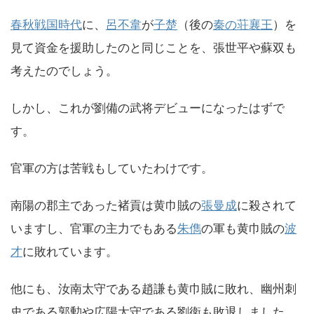
春秋戦国時代
に、
呂不韋
が
子楚
（後の
秦の荘襄王
）を
見て資金を援助したのと同じことを、張世平や蘇双も
考えたのでしょう。
しかし、これが劉備の武将デビューになったはずで
す。
官軍の方は苦戦もしていたわけです。
南陽の郡主であった褚貢は黄巾賊の
張曼成
に殺されて
いますし、官軍の主力でもある
朱儁
の軍も黄巾賊の
波
才
に敗れています。
他にも、汝南太守である趙謙も黄巾賊に敗れ、幽州刺
史である郭勲や広陽太守である劉衛も敗退しました。