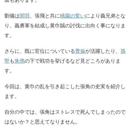
面もあります。
劉備は
関羽
、張飛と共に
桃園の誓い
により義兄弟とな
り、義勇軍を結成し黄巾賊の討伐に出向く事になりま
す。
さらに、既に官位についている
曹操
が活躍したり、
孫
堅
も
朱儁
の下で戦功を挙げるなど見どころがありま
す。
今回は、黄巾の乱を引き起こした張角の史実を紹介し
ます。
自分の中では、張角はストレスで死んでしまったので
はないか？と思えてなりません。