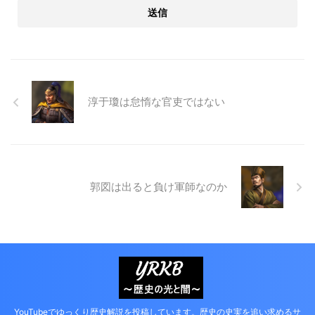
淳于瓊は怠惰な官吏ではない
郭図は出ると負け軍師なのか
YouTubeでゆっくり歴史解説を投稿しています。歴史の史実を追い求めるサ