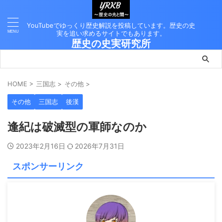
YouTubeでゆっくり歴史解説を投稿しています。歴史の史
実を追い求めるサイトでもあります。
歴史の史実研究所
HOME
>
三国志
>
その他
>
その他
三国志
後漢
逢紀は破滅型の軍師なのか
2023年2月16日
2026年7月31日
スポンサーリンク