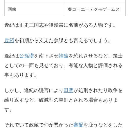
画像
©コーエーテクモゲームス
逢紀は正史三国志や後漢書に名前がある人物です。
袁紹
を初期から支えた参謀とも言えるでしょう。
逢紀は
公孫瓚
を南下させ
韓馥
を恐れさせるなど、策士
としての一面も見せており、有能な人物と評価される
事もあります。
しかし、逢紀の讒言により
田豊
が処刑されたり政争を
繰り返すなど、破滅型の軍師とされる場合もありま
す。
それでいて政敵で仲が悪かった
審配
を庇うなどをした