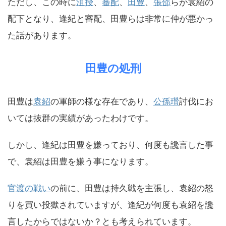
ただし、この時に
沮授
、
審配
、
田豊
、
張郃
らが袁紹の
配下となり、逢紀と審配、田豊らは非常に仲が悪かっ
た話があります。
田豊の処刑
田豊は
袁紹
の軍師の様な存在であり、
公孫瓚
討伐にお
いては抜群の実績があったわけです。
しかし、逢紀は田豊を嫌っており、何度も讒言した事
で、袁紹は田豊を嫌う事になります。
官渡の戦い
の前に、田豊は持久戦を主張し、袁紹の怒
りを買い投獄されていますが、逢紀が何度も袁紹を讒
言したからではないか？とも考えられています。