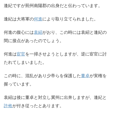
逢紀ですが荊州南陽郡の出身だと伝わっています。
逢紀は大将軍の
何進
により取り立てられました。
何進の腹心には
袁紹
がおり、この時には袁紹と逢紀の
間に接点があったのでしょう。
何進は
宦官
を一掃させようとしますが、逆に宦官に討
たれてしまいました。
この時に、混乱があり少帝らを保護した
董卓
が実権を
握っています。
袁紹は後に董卓と対立し冀州に出奔しますが、逢紀と
許攸
が付き従ったとあります。