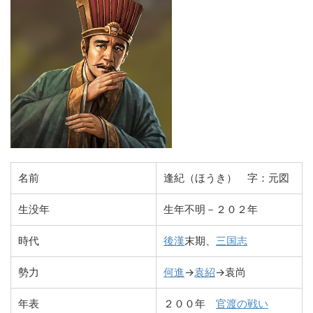
名前
逢紀（ほうき） 字：元図
生没年
生年不明－２０２年
時代
後漢
末期、
三国志
勢力
何進
→
袁紹
→袁尚
年表
２００年
官渡の戦い