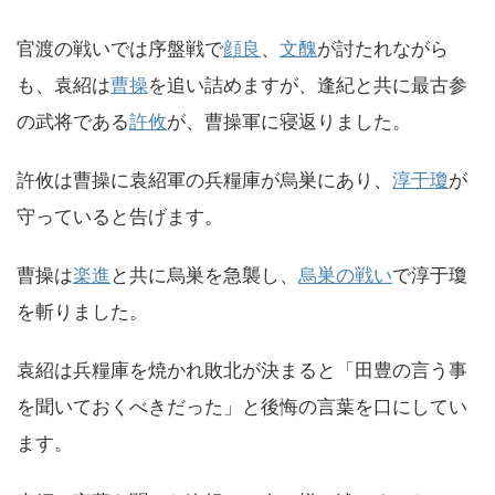
官渡の戦いでは序盤戦で
顔良
、
文醜
が討たれながら
も、袁紹は
曹操
を追い詰めますが、逢紀と共に最古参
の武将である
許攸
が、曹操軍に寝返りました。
許攸は曹操に袁紹軍の兵糧庫が烏巣にあり、
淳于瓊
が
守っていると告げます。
曹操は
楽進
と共に烏巣を急襲し、
烏巣の戦い
で淳于瓊
を斬りました。
袁紹は兵糧庫を焼かれ敗北が決まると「田豊の言う事
を聞いておくべきだった」と後悔の言葉を口にしてい
ます。