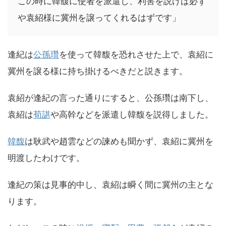
この時に韓馥に使者を派遣し、利害を説けば必ず
や袁紹様に冀州を譲ってくれるはずです」
逢紀は
公孫瓚
を使って韓馥を恐れさせた上で、袁紹に
冀州を譲る様に持ち掛けるべきだと説きます。
袁紹が逢紀の言った通りにすると、公孫瓚は南下し、
袁紹は
荀諶
や高幹などを派遣し韓馥を説得しました。
韓馥
は耿武や趙雲などの諫めも聞かず、袁紹に冀州を
明渡したわけです。
逢紀の策は見事的中し、袁紹は瞬く間に冀州の主とな
ります。