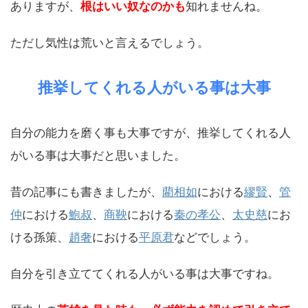
ありますが、
根はいい奴なのかも
知れませんね。
ただし気性は荒いと言えるでしょう。
推挙してくれる人がいる事は大事
自分の能力を磨く事も大事ですが、推挙してくれる人
がいる事は大事だと思いました。
昔の記事にも書きましたが、
藺相如
における
繆賢
、
管
仲
における
鮑叔
、
商鞅
における
秦の孝公
、
太史慈
にお
ける孫策、
趙奢
における
平原君
などでしょう。
自分を引き立ててくれる人がいる事は大事ですね。