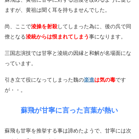
ますが、黄祖は聞く耳を持ちませんでした。
尚、ここで
淩操を射殺
してしまった為に、後の呉で同
僚となる
淩統からは恨まれてしまう
事になります。
三国志演技では甘寧と淩統の因縁と和解が名場面にな
っています。
引き立て役になってしまった魏の
楽進
は気の毒
です
が・・。
蘇飛が甘寧に言った言葉が熱い
蘇飛も甘寧を推挙する事は諦めたようで、甘寧には次