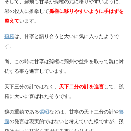
そして、蘇飛も甘寧が孫権の元に移りやすいように、
邾の役人に推挙して
孫権に移りやすいように手はずを
整えて
います。
孫権
は、甘寧と語り合うと大いに気に入ったようで
す。
尚、この時に甘寧は孫権に荊州や益州を取って魏に対
抗する事を進言しています。
天下三分の計ではなく、
天下二分の計を進言
して、孫
権に大いに喜ばれたそうです。
魏の重鎮である
張昭
などは、甘寧の天下二分の計や
魯
粛
の発言は現実的ではないと考えていた様ですが、孫