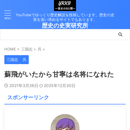
YouTubeでゆっくり歴史解説を投稿しています。歴史の史
実を追い求めるサイトでもあります。
歴史の史実研究所
HOME
>
三国志
>
呉
>
三国志
呉
蘇飛がいたから甘寧は名将になれた
2021年3月26日
2025年12月30日
スポンサーリンク