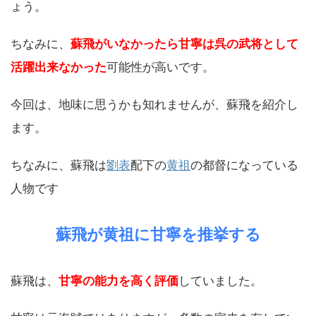
ょう。
ちなみに、
蘇飛がいなかったら甘寧は呉の武将として
活躍出来なかった
可能性が高いです。
今回は、地味に思うかも知れませんが、蘇飛を紹介し
ます。
ちなみに、蘇飛は
劉表
配下の
黄祖
の都督になっている
人物です
蘇飛が黄祖に甘寧を推挙する
蘇飛は、
甘寧の能力を高く評価
していました。