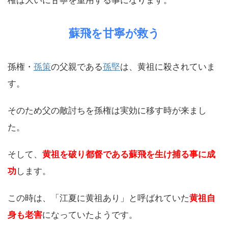
権は大いに甘寧を重用する事になります。
蘇飛を甘寧が救う
孫権・
孫策
の父親である
孫堅
は、黄祖に殺されていま
す。
そのため父の敵討ちを孫権は実効に移す時が来まし
た。
そして、
黄祖を破り都督である蘇飛を生け捕る事に成
功
します。
この時は、「江夏に黄祖あり」と呼ばれていた
黄祖自
身も老害
になっていたようです。