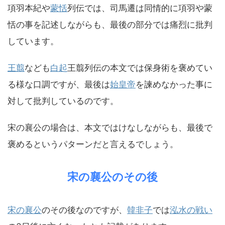
項羽本紀や
蒙恬
列伝では、司馬遷は同情的に項羽や蒙
恬の事を記述しながらも、最後の部分では痛烈に批判
しています。
王翦
なども
白起
王翦列伝の本文では保身術を褒めてい
る様な口調ですが、最後は
始皇帝
を諫めなかった事に
対して批判しているのです。
宋の襄公の場合は、本文ではけなしながらも、最後で
褒めるというパターンだと言えるでしょう。
宋の襄公のその後
宋の襄公
のその後なのですが、
韓非子
では
泓水の戦い