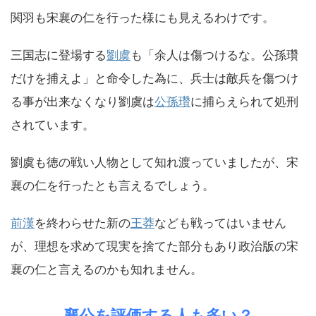
関羽も宋襄の仁を行った様にも見えるわけです。
三国志に登場する
劉虞
も「余人は傷つけるな。公孫瓚
だけを捕えよ」と命令した為に、兵士は敵兵を傷つけ
る事が出来なくなり劉虞は
公孫瓚
に捕らえられて処刑
されています。
劉虞も徳の戦い人物として知れ渡っていましたが、宋
襄の仁を行ったとも言えるでしょう。
前漢
を終わらせた新の
王莽
なども戦ってはいません
が、理想を求めて現実を捨てた部分もあり政治版の宋
襄の仁と言えるのかも知れません。
襄公を評価する人も多い？