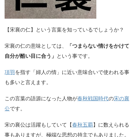
【宋襄の仁】という言葉を知っているでしょうか？
宋襄の仁の意味としては、
「つまらない情けをかけて
自分が酷い目に合う」
という事です。
項羽
を指す「婦人の情」に近い意味合いで使われる事
も多いと言えます。
この言葉の語源になった人物が
春秋戦国時代
の
宋の襄
公
です。
宋の襄公は活躍もしていて【
春秋五覇
】に数えられる
事もありますが、極端な思想の持主でもありました。