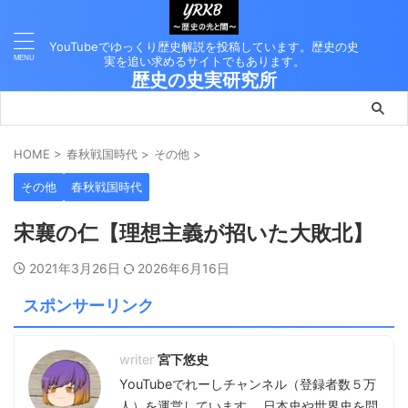
YouTubeでゆっくり歴史解説を投稿しています。歴史の史
実を追い求めるサイトでもあります。
歴史の史実研究所
HOME
>
春秋戦国時代
>
その他
>
その他
春秋戦国時代
宋襄の仁【理想主義が招いた大敗北】
2021年3月26日
2026年6月16日
スポンサーリンク
宮下悠史
YouTubeでれーしチャンネル（登録者数５万
人）を運営しています。 日本史や世界史を問