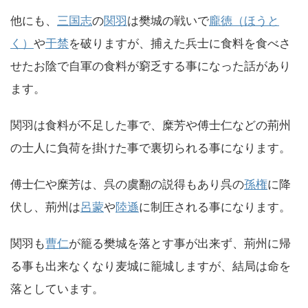
他にも、
三国志
の
関羽
は樊城の戦いで
龐徳（ほうと
く）
や
于禁
を破りますが、捕えた兵士に食料を食べさ
せたお陰で自軍の食料が窮乏する事になった話があり
ます。
関羽は食料が不足した事で、糜芳や傅士仁などの荊州
の士人に負荷を掛けた事で裏切られる事になります。
傅士仁や糜芳は、呉の虞翻の説得もあり呉の
孫権
に降
伏し、荊州は
呂蒙
や
陸遜
に制圧される事になります。
関羽も
曹仁
が籠る樊城を落とす事が出来ず、荊州に帰
る事も出来なくなり麦城に籠城しますが、結局は命を
落としています。