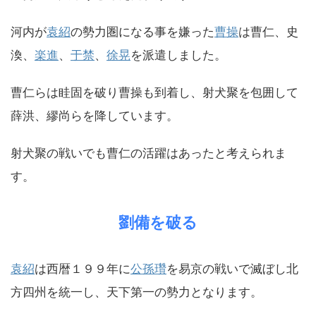
河内が
袁紹
の勢力圏になる事を嫌った
曹操
は曹仁、史
渙、
楽進
、
于禁
、
徐晃
を派遣しました。
曹仁らは眭固を破り曹操も到着し、射犬聚を包囲して
薛洪、繆尚らを降しています。
射犬聚の戦いでも曹仁の活躍はあったと考えられま
す。
劉備を破る
袁紹
は西暦１９９年に
公孫瓚
を易京の戦いで滅ぼし北
方四州を統一し、天下第一の勢力となります。