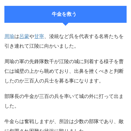
牛金を救う
周瑜
は
呂蒙
や
甘寧
、淩統など呉を代表する名将たちを
引き連れて江陵に向かいました。
周瑜の軍の先鋒隊数千が江陵の城に到着する様子を曹
仁は城壁の上から眺めており、出鼻を挫くべきと判断
したのか三百人の兵士を募る事になります。
部隊長の牛金が三百の兵を率いて城の外に打って出ま
した。
牛金らは奮戦しますが、所詮は少数の部隊であり、敵