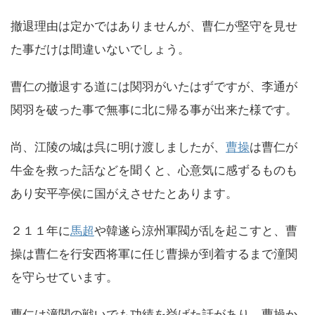
撤退理由は定かではありませんが、曹仁が堅守を見せ
た事だけは間違いないでしょう。
曹仁の撤退する道には関羽がいたはずですが、李通が
関羽を破った事で無事に北に帰る事が出来た様です。
尚、江陵の城は呉に明け渡しましたが、
曹操
は曹仁が
牛金を救った話などを聞くと、心意気に感ずるものも
あり安平亭侯に国がえさせたとあります。
２１１年に
馬超
や韓遂ら涼州軍閥が乱を起こすと、曹
操は曹仁を行安西将軍に任じ曹操が到着するまで潼関
を守らせています。
曹仁は潼関の戦いでも功績を挙げた話があり、曹操か