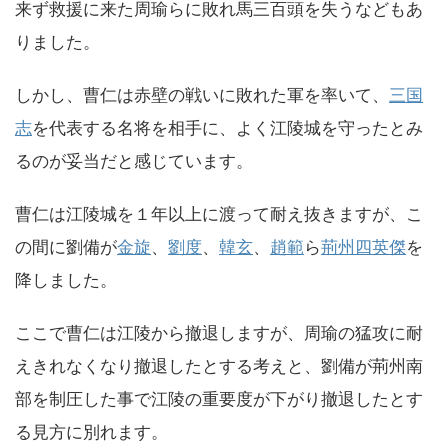
来ず救援に来た周瑜らに敗れ馬三百頭を失うなどもあ
りました。
しかし、曹仁は赤壁の戦いに敗れた軍を率いて、
三国
志
を代表する名将を相手に、よく江陵城を守ったとみ
るのが妥当だと感じています。
曹仁は江陵城を１年以上に渡って耐え抜きますが、こ
の間に劉備が
金旋
、
劉度
、
韓玄
、
趙範
ら
荊州四英傑
を
降しました。
ここで曹仁は江陵から撤退しますが、周瑜の猛攻に耐
えきれなくなり撤退したとする考えと、劉備が荊州南
部を制圧した事で江陵の重要度が下がり撤退したとす
る見方に別れます。