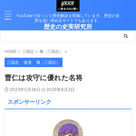
YouTubeでゆっくり歴史解説を投稿しています。歴史の史
実を追い求めるサイトでもあります。
歴史の史実研究所
HOME
>
三国志
>
魏（三国志）
>
三国志
後漢
魏（三国志）
曹仁は攻守に優れた名将
2023年5月26日
2026年8月2日
スポンサーリンク