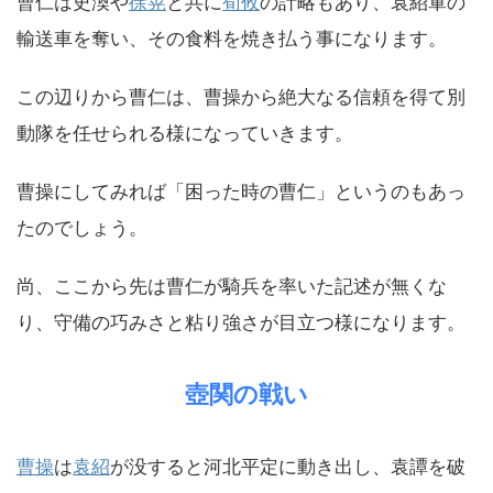
曹仁は史渙や
徐晃
と共に
荀攸
の計略もあり、袁紹軍の
輸送車を奪い、その食料を焼き払う事になります。
この辺りから曹仁は、曹操から絶大なる信頼を得て別
動隊を任せられる様になっていきます。
曹操にしてみれば「困った時の曹仁」というのもあっ
たのでしょう。
尚、ここから先は曹仁が騎兵を率いた記述が無くな
り、守備の巧みさと粘り強さが目立つ様になります。
壺関の戦い
曹操
は
袁紹
が没すると河北平定に動き出し、袁譚を破