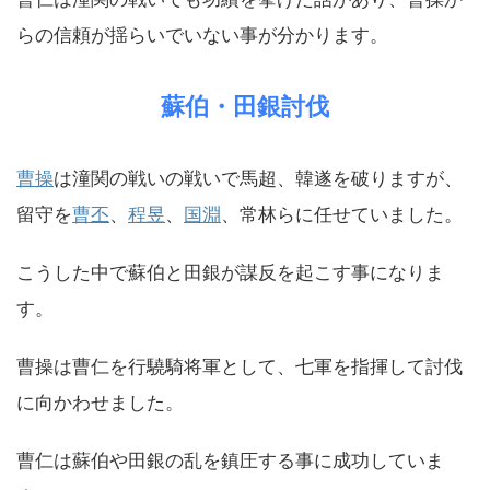
らの信頼が揺らいでいない事が分かります。
蘇伯・田銀討伐
曹操
は潼関の戦いの戦いで馬超、韓遂を破りますが、
留守を
曹丕
、
程昱
、
国淵
、常林らに任せていました。
こうした中で蘇伯と田銀が謀反を起こす事になりま
す。
曹操は曹仁を行驍騎将軍として、七軍を指揮して討伐
に向かわせました。
曹仁は蘇伯や田銀の乱を鎮圧する事に成功していま