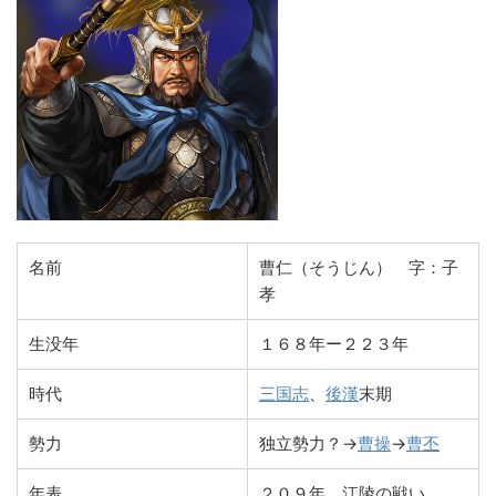
名前
曹仁（そうじん） 字：子
孝
生没年
１６８年ー２２３年
時代
三国志
、
後漢
末期
勢力
独立勢力？→
曹操
→
曹丕
年表
２０９年 江陵の戦い