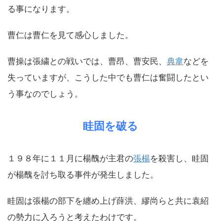
る事になります。
曹仁は曹仁を見て感心しました。
曹操は張繍との戦いでは、曹昂、曹安民、
典韋
などを
失っていますが、こうした中でも曹仁は奮闘したとい
う事なのでしょう。
眭固を破る
１９８年に１１月に楊醜が主君の
張楊
を殺害し、眭固
が楊醜を討ち取る事件が発生しました。
眭固は張楊の部下を纏め上げ薛洪、繆尚らと共に袁紹
の勢力に入ろうと考えたわけです。