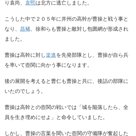
り袁尚、
袁煕
は北方に逃亡しました。
こうした中で２０５年に并州の高幹が曹操と戦う事と
なり、
昌豨
、徐和らも曹操と敵対し包囲網が形成され
ました。
曹操は高幹に対し
楽進
を先発部隊とし、曹操が自ら兵
を率いて壺関に向かう事になります。
後の展開を考えると曹仁も曹操と共に、後詰の部隊に
いたのでしょう。
曹操は高幹との壺関の戦いでは「城を陥落したら、全
員を生き埋めにせよ」と命令していました。
しかし、曹操の言葉を聞いた壺関の守備隊が奮起した