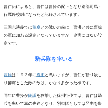
曹仁伝によると、曹仁は曹操の配下となり別部司馬・
行厲鋒校尉になったと記録されています。
三国志演義では
董卓
との戦いの前に、曹洪と共に曹操
の軍に加わる設定となっていますが、史実にはない設
定です。
騎兵隊を率いる
曹操
は１９３年に
袁術
と戦いますが、曹仁が斬り殺し
り捕虜とした敵の数は、かなり多かった様です。
同年に曹操が
陶謙
を攻撃した徐州征伐では、曹仁は騎
兵を率いて軍の先鋒となり、別動隊としては呂由を殺