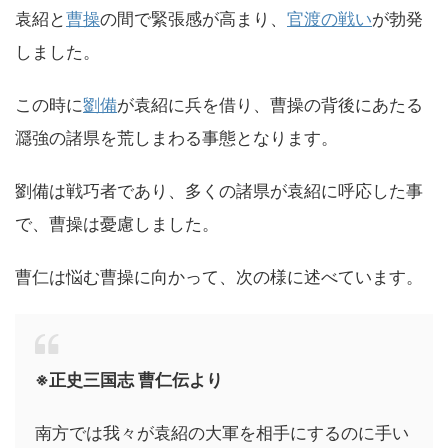
袁紹と
曹操
の間で緊張感が高まり、
官渡の戦い
が勃発
しました。
この時に
劉備
が袁紹に兵を借り、曹操の背後にあたる
㶏強の諸県を荒しまわる事態となります。
劉備は戦巧者であり、多くの諸県が袁紹に呼応した事
で、曹操は憂慮しました。
曹仁は悩む曹操に向かって、次の様に述べています。
※正史三国志 曹仁伝より
南方では我々が袁紹の大軍を相手にするのに手い