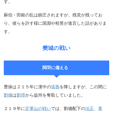
す。
蘇伯・田銀の乱は鎮圧されますが、残党が残ってお
り、彼らを許す様に国淵や程昱が進言した話がありま
す。
樊城の戦い
関羽に備える
曹操は２１５年に漢中の
張魯
を降しますが、この間に
劉備
は
劉璋
から益州を奪取していました。
２１９年に
定軍山の戦い
では、劉備配下の
法正
、
黄