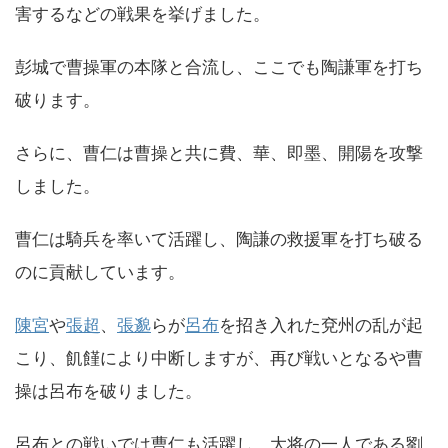
害するなどの戦果を挙げました。
彭城で曹操軍の本隊と合流し、ここでも陶謙軍を打ち
破ります。
さらに、曹仁は曹操と共に費、華、即墨、開陽を攻撃
しました。
曹仁は騎兵を率いて活躍し、陶謙の救援軍を打ち破る
のに貢献しています。
陳宮
や
張超
、
張邈
らが
呂布
を招き入れた兗州の乱が起
こり、飢饉により中断しますが、再び戦いとなるや曹
操は呂布を破りました。
呂布との戦いでは曹仁も活躍し、大将の一人である劉