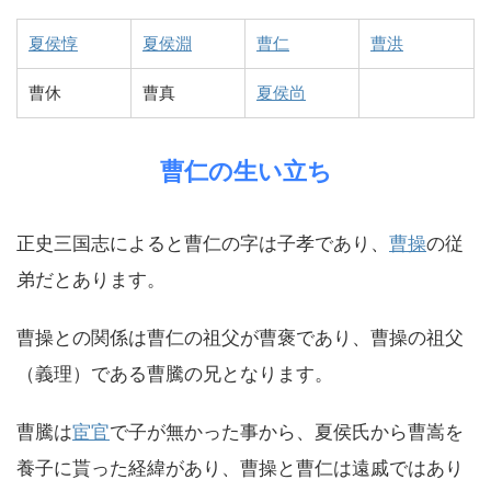
夏侯惇
夏侯淵
曹仁
曹洪
曹休
曹真
夏侯尚
曹仁の生い立ち
正史三国志によると曹仁の字は子孝であり、
曹操
の従
弟だとあります。
曹操との関係は曹仁の祖父が曹褒であり、曹操の祖父
（義理）である曹騰の兄となります。
曹騰は
宦官
で子が無かった事から、夏侯氏から曹嵩を
養子に貰った経緯があり、曹操と曹仁は遠戚ではあり