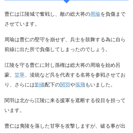
曹仁は江陵城で奮戦し、敵の総大将の
周瑜
を負傷まで
させています。
周瑜は曹仁の堅守を崩せず、兵士を鼓舞する為に自ら
前線に出た所で負傷してしまったのでしょう。
江陵を守る曹仁に対し孫権は総大将の周瑜を始め呂
蒙、
甘寧
、淩統など呉を代表する名将を参戦させてお
り、さらには
劉備
配下の
関羽
や
張飛
もいました。
関羽は北から江陵に来る援軍を遮断する役目を担って
います。
曹仁は夷陵を落した甘寧を攻撃しますが、破る事が出