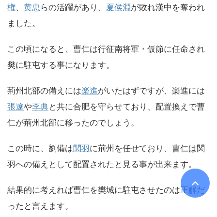
権
、
黄忠
らの活躍があり、
夏侯淵
が敗れ漢中を奪われ
ました。
この頃になると、曹仁は行征南将軍・仮節に任命され
樊に駐屯する事になります。
荊州北部の備えには
楽進
がいたはずですが、楽進には
張遼
や
李典
と共に合肥を守らせており、配置換えで曹
仁が荊州北部に移ったのでしょう。
この時に、劉備は
関羽
に荊州を任せており、曹仁は関
羽への備えとして配置されたと見る事が出来ます。
結果的に考えれば曹仁を樊城に駐屯させたのは正解だ
ったと言えます。