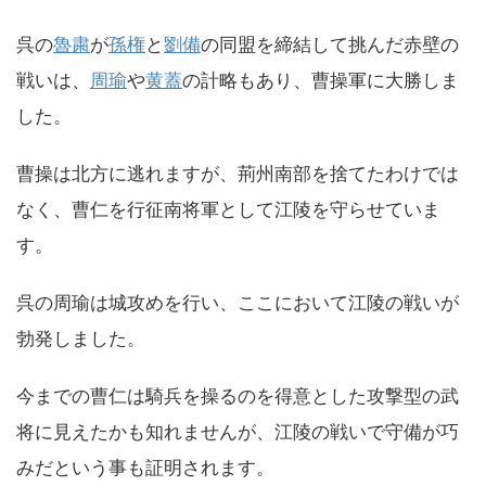
呉の
魯粛
が
孫権
と
劉備
の同盟を締結して挑んだ赤壁の
戦いは、
周瑜
や
黄蓋
の計略もあり、曹操軍に大勝しま
した。
曹操は北方に逃れますが、荊州南部を捨てたわけでは
なく、曹仁を行征南将軍として江陵を守らせていま
す。
呉の周瑜は城攻めを行い、ここにおいて江陵の戦いが
勃発しました。
今までの曹仁は騎兵を操るのを得意とした攻撃型の武
将に見えたかも知れませんが、江陵の戦いで守備が巧
みだという事も証明されます。