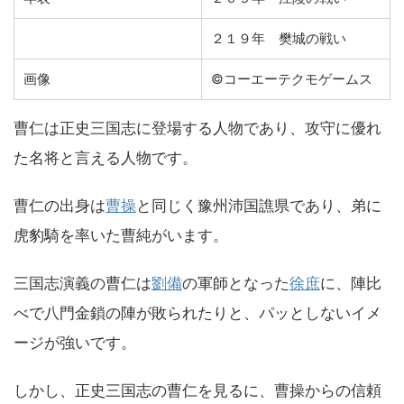
２１９年 樊城の戦い
画像
©コーエーテクモゲームス
曹仁は正史三国志に登場する人物であり、攻守に優れ
た名将と言える人物です。
曹仁の出身は
曹操
と同じく豫州沛国譙県であり、弟に
虎豹騎を率いた曹純がいます。
三国志演義の曹仁は
劉備
の軍師となった
徐庶
に、陣比
べで八門金鎖の陣が敗られたりと、パッとしないイメ
ージが強いです。
しかし、正史三国志の曹仁を見るに、曹操からの信頼