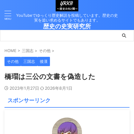
YouTubeでゆっくり歴史解説を投稿しています。歴史の史
実を追い求めるサイトでもあります。
歴史の史実研究所
HOME
>
三国志
>
その他
>
その他
三国志
後漢
橋瑁は三公の文書を偽造した
2023年1月27日
2026年8月1日
スポンサーリンク