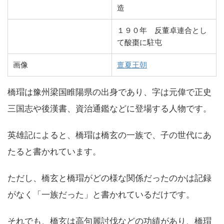
造
１９０年 反董卓連合とし
て酸棗に駐屯
画像
亶夏王朝
橋瑁は豫州梁国睢陽県の出身であり、字は元偉で正史
三国志や後漢書、資治通鑑などに登場する人物です。
英雄記によると、橋瑁は橋玄の一族で、子の世代にあ
たると書かれています。
ただし、橋玄と橋瑁がどの様な関係だったのかは記録
がなく「一族だった」と書かれているだけです。
それでも、橋玄は高句麗討伐などの功績があり、橋瑁