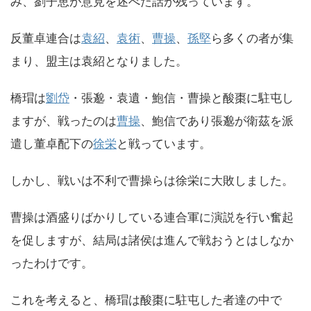
み、劉子恵が意見を述べた話が残っています。
反董卓連合は
袁紹
、
袁術
、
曹操
、
孫堅
ら多くの者が集
まり、盟主は袁紹となりました。
橋瑁は
劉岱
・張邈・袁遺・鮑信・曹操と酸棗に駐屯し
ますが、戦ったのは
曹操
、鮑信であり張邈が衛茲を派
遣し董卓配下の
徐栄
と戦っています。
しかし、戦いは不利で曹操らは徐栄に大敗しました。
曹操は酒盛りばかりしている連合軍に演説を行い奮起
を促しますが、結局は諸侯は進んで戦おうとはしなか
ったわけです。
これを考えると、橋瑁は酸棗に駐屯した者達の中で