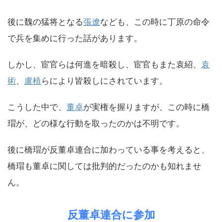
後に魏の猛将となる
張遼
なども、この時に丁原の命令
で兵を集めに行った話があります。
しかし、宦官らは何進を暗殺し、宦官もまた袁紹、
袁
術
、
盧植
らにより皆殺しにされています。
こうした中で、
董卓
が実権を握りますが、この時に橋
瑁が、どの様な行動を取ったのかは不明です。
後に橋瑁が反董卓連合に加わっている事を考えると、
橋瑁も董卓に関しては批判的だったのかも知れませ
ん。
反董卓連合に参加