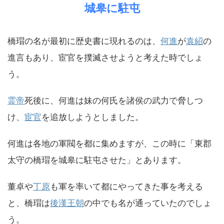
城皋に駐屯
橋瑁の名が最初に歴史書に現れるのは、
何進
が
袁紹
の
進言もあり、宦官を撲滅させようと考えた時でしょ
う。
霊帝
死後に、何進は妹の何氏を諸侯の武力で脅しつ
け、
宦官
を追放しようとしました。
何進は各地の軍閥を都に集めますが、この時に「東郡
太守の橋瑁を城皋に駐屯させた」とあります。
董卓や
丁原
も軍を率いて都にやってきた事を考える
と、橋瑁は
後漢王朝
の中でも名が通っていたのでしょ
う。