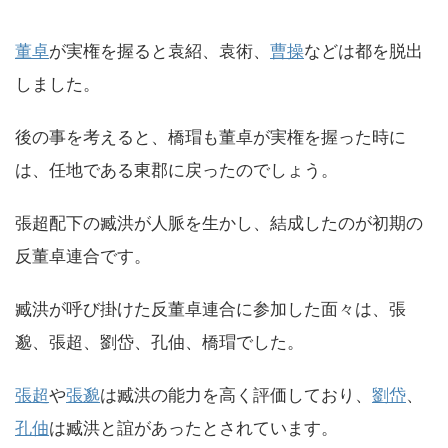
董卓
が実権を握ると袁紹、袁術、
曹操
などは都を脱出
しました。
後の事を考えると、橋瑁も董卓が実権を握った時に
は、任地である東郡に戻ったのでしょう。
張超配下の臧洪が人脈を生かし、結成したのが初期の
反董卓連合です。
臧洪が呼び掛けた反董卓連合に参加した面々は、張
邈、張超、劉岱、孔伷、橋瑁でした。
張超
や
張邈
は臧洪の能力を高く評価しており、
劉岱
、
孔伷
は臧洪と誼があったとされています。