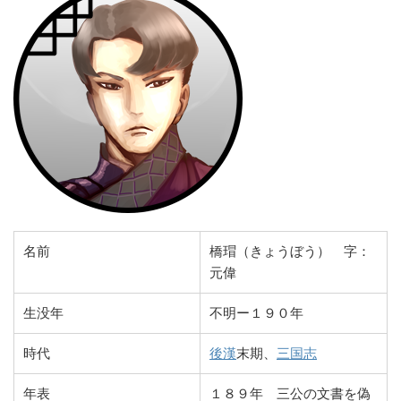
名前
橋瑁（きょうぼう） 字：
元偉
生没年
不明ー１９０年
時代
後漢
末期、
三国志
年表
１８９年 三公の文書を偽