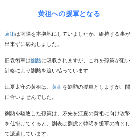
黄祖への援軍となる
袁術
は南陽を本拠地にしていましたが、維持する事が
出来ずに病死しました。
旧袁術軍は
劉勲
に吸収されますが、これを孫策が狙い
計略により劉勲を追い払っています。
江夏太守の黄祖は、
黄射
を劉勲の援軍としますが、間
に合いませんでした。
劉勲を駆逐した孫策は、矛先を江夏の黄祖に向け攻撃
を仕掛けてくると、劉表は劉虎と韓晞を援軍の将とし
て派遣しています。