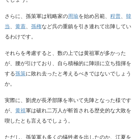
さらに、孫策軍は戦略家の
周瑜
を始め呂範、
程普
、
韓
当
、
黄蓋
、
孫権
など呉の重鎮を引き連れて出陣してい
るわけです。
それらを考慮すると、数の上では黄祖軍が多かった
が、腰が引けており、自ら積極的に陣頭に立ち指揮を
する
孫策
に敗れ去ったと考えるべきではないでしょう
か。
実際に、劉虎が長矛部隊を率いて先陣となった様です
が、
黄祖
軍は破れ二万人が斬首される歴史的な大敗を
喫したとも言えるでしょう。
ただし、孫策軍も多くの犠牲者を出したのか、江夏を