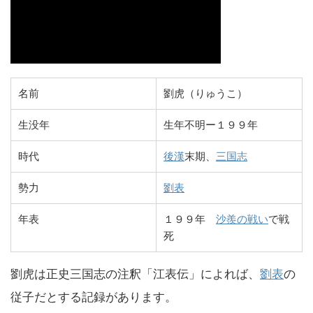
名前
劉虎（りゅうこ）
生没年
生年不明ー１９９年
時代
後漢
末期、
三国志
勢力
劉表
年表
１９９年
沙羨の戦い
で戦
死
劉虎は正史三国志の注釈「江表伝」によれば、
劉表
の
従子だとする記録があります。