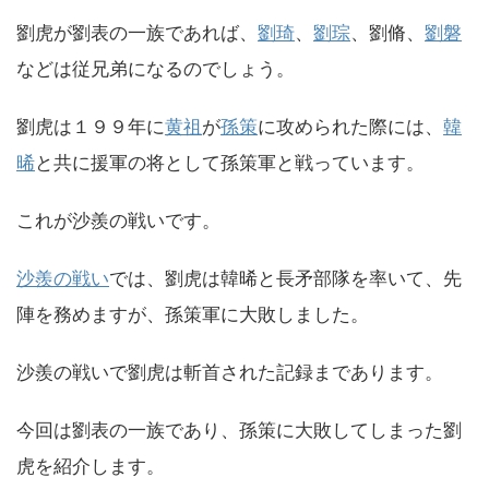
劉虎が劉表の一族であれば、
劉琦
、
劉琮
、劉脩、
劉磐
などは従兄弟になるのでしょう。
劉虎は１９９年に
黄祖
が
孫策
に攻められた際には、
韓
晞
と共に援軍の将として孫策軍と戦っています。
これが沙羨の戦いです。
沙羨の戦い
では、劉虎は韓晞と長矛部隊を率いて、先
陣を務めますが、孫策軍に大敗しました。
沙羨の戦いで劉虎は斬首された記録まであります。
今回は劉表の一族であり、孫策に大敗してしまった劉
虎を紹介します。