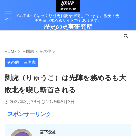
YouTubeでゆっくり歴史解説を投稿しています。歴史の史
実を追い求めるサイトでもあります。
歴史の史実研究所
HOME
>
三国志
>
その他
>
その他
三国志
劉虎（りゅうこ）は先陣を務めるも大
敗北を喫し斬首される
2022年3月26日
2026年8月3日
スポンサーリンク
宮下悠史