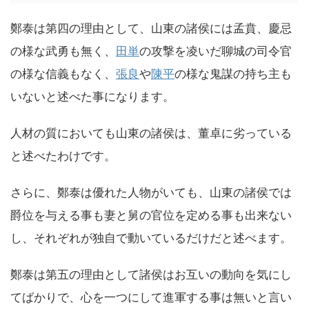
鄭泰は第四の理由として、山東の諸侯には孟賁、慶忌
の様な武勇も無く、
田単
の攻撃を凌いだ聊城の司令官
の様な信義もなく、
張良
や
陳平
の様な鬼謀の持ち主も
いないと述べた事になります。
人材の質においても山東の諸侯は、董卓に劣っている
と述べたわけです。
さらに、鄭泰は優れた人物がいても、山東の諸侯では
爵位を与える事も妻と舅の官位を定める事も出来ない
し、それぞれが独自で動いているだけだと述べます。
鄭泰は第五の理由として諸侯はお互いの動向を気にし
てばかりで、心を一つにして進軍する事は無いと言い