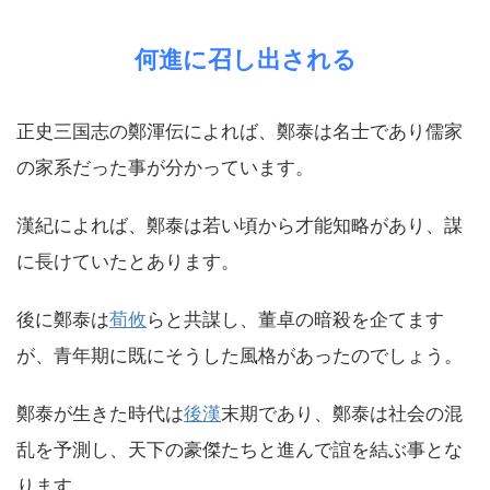
何進に召し出される
正史三国志の鄭渾伝によれば、鄭泰は名士であり儒家
の家系だった事が分かっています。
漢紀によれば、鄭泰は若い頃から才能知略があり、謀
に長けていたとあります。
後に鄭泰は
荀攸
らと共謀し、董卓の暗殺を企てます
が、青年期に既にそうした風格があったのでしょう。
鄭泰が生きた時代は
後漢
末期であり、鄭泰は社会の混
乱を予測し、天下の豪傑たちと進んで誼を結ぶ事とな
ります。