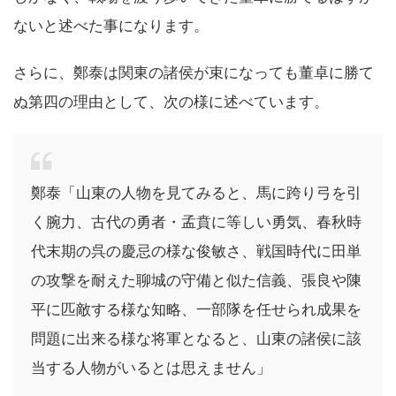
ないと述べた事になります。
さらに、鄭泰は関東の諸侯が束になっても董卓に勝て
ぬ第四の理由として、次の様に述べています。
鄭泰「山東の人物を見てみると、馬に跨り弓を引
く腕力、古代の勇者・孟賁に等しい勇気、春秋時
代末期の呉の慶忌の様な俊敏さ、戦国時代に田単
の攻撃を耐えた聊城の守備と似た信義、張良や陳
平に匹敵する様な知略、一部隊を任せられ成果を
問題に出来る様な将軍となると、山東の諸侯に該
当する人物がいるとは思えません」