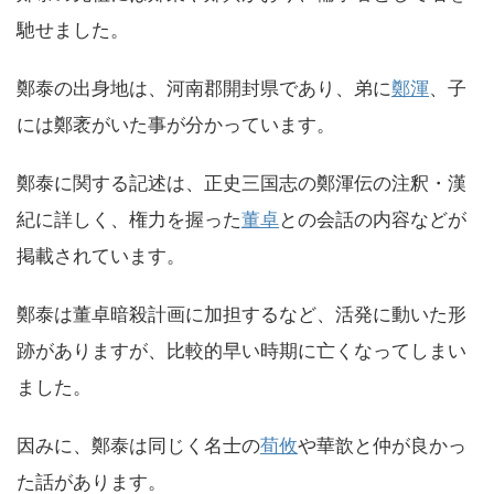
馳せました。
鄭泰の出身地は、河南郡開封県であり、弟に
鄭渾
、子
には鄭袤がいた事が分かっています。
鄭泰に関する記述は、正史三国志の鄭渾伝の注釈・漢
紀に詳しく、権力を握った
董卓
との会話の内容などが
掲載されています。
鄭泰は董卓暗殺計画に加担するなど、活発に動いた形
跡がありますが、比較的早い時期に亡くなってしまい
ました。
因みに、鄭泰は同じく名士の
荀攸
や華歆と仲が良かっ
た話があります。