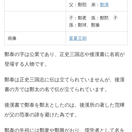
父：鄭熙 弟：
鄭渾
子：鄭袤 孫：鄭黙 子
孫：鄭球、鄭豫
画像
亶夏王朝
鄭泰の字は公業であり、正史三国志や後漢書に名前が
登場する人物です。
鄭泰は正史三国志に伝は立てられていませんが、後漢
書の方では鄭太の名で伝が立てられています。
後漢書で鄭泰を鄭太としたのは、後漢所の著した范曄
が父の范泰の諱を避けた為です。
鄭泰の先祖には鄭衆や鄭興がおり、儒学者として名を