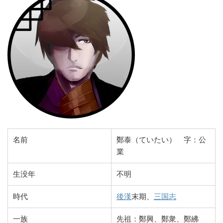
名前
鄭泰（ていたい） 字：公
業
生没年
不明
時代
後漢
末期、
三国志
一族
先祖：鄭興、鄭衆、鄭紼