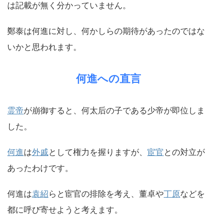
は記載が無く分かっていません。
鄭泰は何進に対し、何かしらの期待があったのではな
いかと思われます。
何進への直言
霊帝
が崩御すると、何太后の子である少帝が即位しま
した。
何進
は
外戚
として権力を握りますが、
宦官
との対立が
あったわけです。
何進は
袁紹
らと宦官の排除を考え、董卓や
丁原
などを
都に呼び寄せようと考えます。