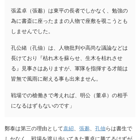
張孟卓（張邈）は東平の長者でしかなく、勉強の
為に書斎に座ったままの人物で座敷を覗こうとも
しませんでした。
孔公緒（孔伷）は、人物批判や高尚な議論などは
長けており『枯れ木を蘇らせ、生木を枯れさせ
る』見事さはありますが、軍隊を指揮する才能は
皆無で風雨に耐える事も出来ません。
戦場での槍働きで考えれば、明公（董卓）の相手
になるはずもないのです」
鄭泰は第三の理由として
袁紹
、
張邈
、
孔伷
らは書生で
しかなく、戦場を渡り歩いてきた董卓に勝てるはずが